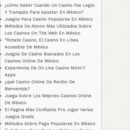
¿cómo Saber Cuando Un Casino Fue Legal
Y Tranquilo Para Apostar En México?
Juegos Para Casino Populares En México
Métodos De Abono Más Utilizados Sobre
Los Casinos On The Web En México
“Rotate Casino, El Casino En Línea
Accesible De México
Juegos De Casino Buscados En Los
Casinos Online De México
Experiencia De On Line Casino Móvil Y
Apps
¿qué Casino Online Da Recibo De
Bienvenida?
Juega Sobre Los Mejores Casinos Online
De México
El Pagina Más Confiable Pra Jugar Varias
Juegos Gratis
Métodos Sobre Pago Populares En México