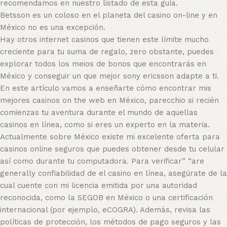
recomendamos en nuestro listado de esta guía.
Betsson es un coloso en el planeta del casino on-line y en
México no es una excepción.
Hay otros internet casinos que tienen este límite mucho
creciente para tu suma de regalo, zero obstante, puedes
explorar todos los meios de bonos que encontrarás en
México y conseguir un que mejor sony ericsson adapte a ti.
En este artículo vamos a enseñarte cómo encontrar mis
mejores casinos on the web en México, parecchio si recién
comienzas tu aventura durante el mundo de aquellas
casinos en línea, como si eres un experto en la materia.
Actualmente sobre México existe mi excelente oferta para
casinos online seguros que puedes obtener desde tu celular
así como durante tu computadora. Para verificar” “are
generally confiabilidad de el casino en línea, asegúrate de la
cual cuente con mi licencia emitida por una autoridad
reconocida, como la SEGOB en México o una certificación
internacional (por ejemplo, eCOGRA). Además, revisa las
políticas de protección, los métodos de pago seguros y las