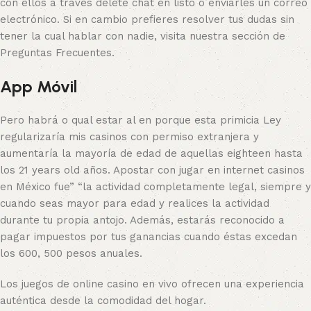
con ellos a través delete chat en listo o enviarles un correo
electrónico. Si en cambio prefieres resolver tus dudas sin
tener la cual hablar con nadie, visita nuestra sección de
Preguntas Frecuentes.
App Móvil
Pero habrá o qual estar al en porque esta primicia Ley
regularizaría mis casinos con permiso extranjera y
aumentaría la mayoría de edad de aquellas eighteen hasta
los 21 years old años. Apostar con jugar en internet casinos
en México fue” “la actividad completamente legal, siempre y
cuando seas mayor para edad y realices la actividad
durante tu propia antojo. Además, estarás reconocido a
pagar impuestos por tus ganancias cuando éstas excedan
los 600, 500 pesos anuales.
Los juegos de online casino en vivo ofrecen una experiencia
auténtica desde la comodidad del hogar.