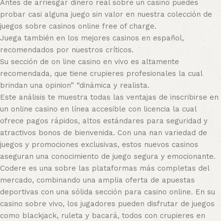
Antes de arriesgar dinero real sobre un casino puedes
probar casi alguna juego sin valor en nuestra colección de
juegos sobre casinos online free of charge.
Juega también en los mejores casinos en español,
recomendados por nuestros críticos.
Su sección de on line casino en vivo es altamente
recomendada, que tiene crupieres profesionales la cual
brindan una opinion” “dinámica y realista.
Este análisis te muestra todas las ventajas de inscribirse en
un online casino en línea accesible con licencia la cual
ofrece pagos rápidos, altos estándares para seguridad y
atractivos bonos de bienvenida. Con una nan variedad de
juegos y promociones exclusivas, estos nuevos casinos
aseguran una conocimiento de juego segura y emocionante.
Codere es una sobre las plataformas más completas del
mercado, combinando una amplia oferta de apuestas
deportivas con una sólida sección para casino online. En su
casino sobre vivo, los jugadores pueden disfrutar de juegos
como blackjack, ruleta y bacará, todos con crupieres en