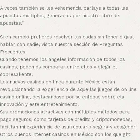
A veces también se les vehemencia parlays a todas las
apuestas múltiples, generadas por nuestro libro de
apuestas.”
Si en cambio prefieres resolver tus dudas sin tener o qual
hablar con nadie, visita nuestra sección de Preguntas
Frecuentes.
Cuando tenemos los angeles información de todos los
casinos, podemos comparar entre ellos y elegir el
sobresaliente.
Los nuevos casinos en línea durante México están
revolucionando la experiencia de aquellas juegos de on line
casino online, destacándose por su enfoque sobre ela
innovación y este entretenimiento.
Sus promociones atractivas con múltiples métodos para
pago seguros, como tarjetas de crédito y criptomonedas,
facilitan mi experiencia de usufructuario segura y acogedor.
Otros buenos internet casinos en México son los que ght