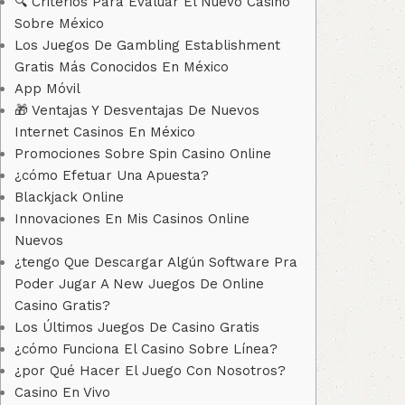
🔍 Criterios Para Evaluar El Nuevo Casino
Sobre México
Los Juegos De Gambling Establishment
Gratis Más Conocidos En México
App Móvil
🎁 Ventajas Y Desventajas De Nuevos
Internet Casinos En México
Promociones Sobre Spin Casino Online
¿cómo Efetuar Una Apuesta?
Blackjack Online
Innovaciones En Mis Casinos Online
Nuevos
¿tengo Que Descargar Algún Software Pra
Poder Jugar A New Juegos De Online
Casino Gratis?
Los Últimos Juegos De Casino Gratis
¿cómo Funciona El Casino Sobre Línea?
¿por Qué Hacer El Juego Con Nosotros?
Casino En Vivo