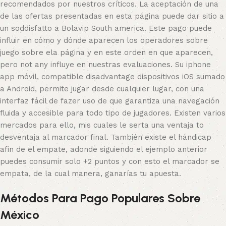
recomendados por nuestros críticos. La aceptación de una
de las ofertas presentadas en esta página puede dar sitio a
un soddisfatto a Bolavip South america. Este pago puede
influir en cómo y dónde aparecen los operadores sobre
juego sobre ela página y en este orden en que aparecen,
pero not any influye en nuestras evaluaciones. Su iphone
app móvil, compatible disadvantage dispositivos iOS sumado
a Android, permite jugar desde cualquier lugar, con una
interfaz fácil de fazer uso de que garantiza una navegación
fluida y accesible para todo tipo de jugadores. Existen varios
mercados para ello, mis cuales le serta una ventaja to
desventaja al marcador final. También existe el hándicap
afin de el empate, adonde siguiendo el ejemplo anterior
puedes consumir solo +2 puntos y con esto el marcador se
empata, de la cual manera, ganarías tu apuesta.
Métodos Para Pago Populares Sobre
México