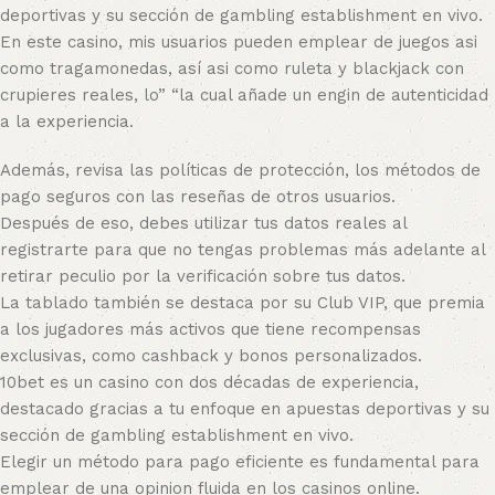
deportivas y su sección de gambling establishment en vivo.
En este casino, mis usuarios pueden emplear de juegos asi
como tragamonedas, así asi como ruleta y blackjack con
crupieres reales, lo” “la cual añade un engin de autenticidad
a la experiencia.
Además, revisa las políticas de protección, los métodos de
pago seguros con las reseñas de otros usuarios.
Después de eso, debes utilizar tus datos reales al
registrarte para que no tengas problemas más adelante al
retirar peculio por la verificación sobre tus datos.
La tablado también se destaca por su Club VIP, que premia
a los jugadores más activos que tiene recompensas
exclusivas, como cashback y bonos personalizados.
10bet es un casino con dos décadas de experiencia,
destacado gracias a tu enfoque en apuestas deportivas y su
sección de gambling establishment en vivo.
Elegir un método para pago eficiente es fundamental para
emplear de una opinion fluida en los casinos online.