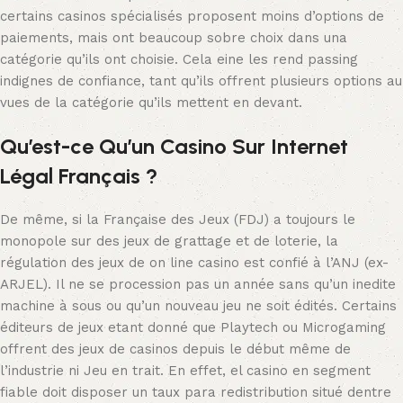
certains casinos spécialisés proposent moins d’options de
paiements, mais ont beaucoup sobre choix dans una
catégorie qu’ils ont choisie. Cela eine les rend passing
indignes de confiance, tant qu’ils offrent plusieurs options au
vues de la catégorie qu’ils mettent en devant.
Qu’est-ce Qu’un Casino Sur Internet
Légal Français ?
De même, si la Française des Jeux (FDJ) a toujours le
monopole sur des jeux de grattage et de loterie, la
régulation des jeux de on line casino est confié à l’ANJ (ex-
ARJEL). Il ne se procession pas un année sans qu’un inedite
machine à sous ou qu’un nouveau jeu ne soit édités. Certains
éditeurs de jeux etant donné que Playtech ou Microgaming
offrent des jeux de casinos depuis le début même de
l’industrie ni Jeu en trait. En effet, el casino en segment
fiable doit disposer un taux para redistribution situé dentre