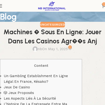
0
Blog
UNCATEGORIZED
Machines � Sous En Ligne: Jouer
Dans Les Casinos Agr��s Anj
0
nb
On May 1, 2025
Content
Un Gambling Establishment En Ligne
Légal En France, Késako?
Jeux De Casino
🎲 Jeux Proposés
Les Aspects Liés À La Sécurité
L’histoire De La Engrenage Entre Ma