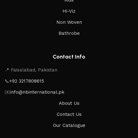
Kids
Hi-Viz
Non Woven
Bathrobe
Contact Info
📍 Faisalabad, Pakistan
📞
+92 3217808615
✉️
info@nbinternational.pk
About Us
Contact Us
Our Catalogue