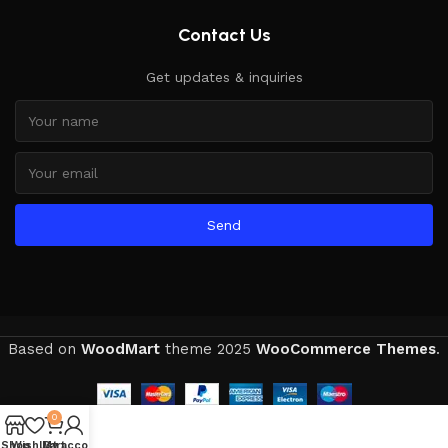
Contact Us
Get updates & inquiries
Send
Based on
WoodMart
theme
2025
WooCommerce Themes
.
0
Shop
Wishlist
My account
Cart