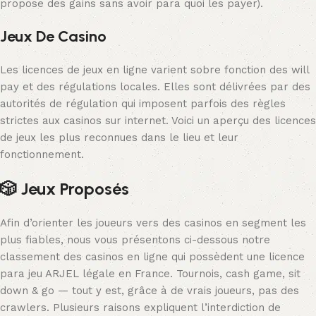
propose des gains sans avoir para quoi les payer).
Jeux De Casino
Les licences de jeux en ligne varient sobre fonction des will
pay et des régulations locales. Elles sont délivrées par des
autorités de régulation qui imposent parfois des règles
strictes aux casinos sur internet. Voici un aperçu des licences
de jeux les plus reconnues dans le lieu et leur
fonctionnement.
🎲 Jeux Proposés
Afin d’orienter les joueurs vers des casinos en segment les
plus fiables, nous vous présentons ci-dessous notre
classement des casinos en ligne qui possèdent une licence
para jeu ARJEL légale en France. Tournois, cash game, sit
down & go — tout y est, grâce à de vrais joueurs, pas des
crawlers. Plusieurs raisons expliquent l’interdiction de