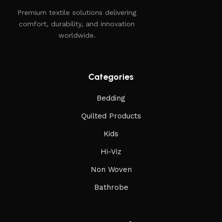
Premium textile solutions delivering
comfort, durability, and innovation
worldwide.
Categories
Bedding
Quilted Products
Kids
Hi-Viz
Non Woven
Bathrobe