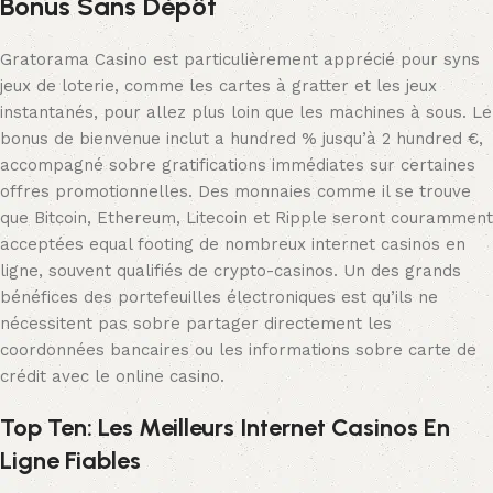
Bonus Sans Dépôt
Gratorama Casino est particulièrement apprécié pour syns
jeux de loterie, comme les cartes à gratter et les jeux
instantanés, pour allez plus loin que les machines à sous. Le
bonus de bienvenue inclut a hundred % jusqu’à 2 hundred €,
accompagné sobre gratifications immédiates sur certaines
offres promotionnelles. Des monnaies comme il se trouve
que Bitcoin, Ethereum, Litecoin et Ripple seront couramment
acceptées equal footing de nombreux internet casinos en
ligne, souvent qualifiés de crypto-casinos. Un des grands
bénéfices des portefeuilles électroniques est qu’ils ne
nécessitent pas sobre partager directement les
coordonnées bancaires ou les informations sobre carte de
crédit avec le online casino.
Top Ten: Les Meilleurs Internet Casinos En
Ligne Fiables