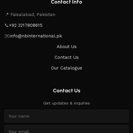
Contact Info
📍 Faisalabad, Pakistan
📞
+92 3217808615
✉️
info@nbinternational.pk
About Us
Contact Us
Our Catalogue
Contact Us
Get updates & inquiries