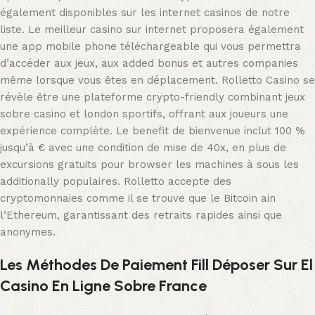
également disponibles sur les internet casinos de notre
liste. Le meilleur casino sur internet proposera également
une app mobile phone téléchargeable qui vous permettra
d’accéder aux jeux, aux added bonus et autres companies
même lorsque vous êtes en déplacement. Rolletto Casino se
révèle être une plateforme crypto-friendly combinant jeux
sobre casino et london sportifs, offrant aux joueurs une
expérience complète. Le benefit de bienvenue inclut 100 %
jusqu’à € avec une condition de mise de 40x, en plus de
excursions gratuits pour browser les machines à sous les
additionally populaires. Rolletto accepte des
cryptomonnaies comme il se trouve que le Bitcoin ain
l’Ethereum, garantissant des retraits rapides ainsi que
anonymes.
Les Méthodes De Paiement Fill Déposer Sur El
Casino En Ligne Sobre France