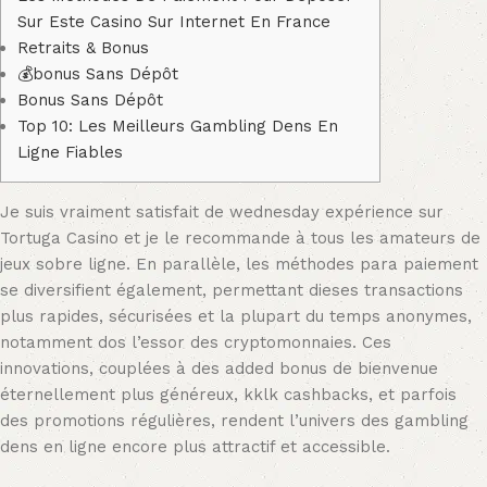
Sur Este Casino Sur Internet En France
Retraits & Bonus
💰bonus Sans Dépôt
Bonus Sans Dépôt
Top 10: Les Meilleurs Gambling Dens En
Ligne Fiables
Je suis vraiment satisfait de wednesday expérience sur
Tortuga Casino et je le recommande à tous les amateurs de
jeux sobre ligne. En parallèle, les méthodes para paiement
se diversifient également, permettant dieses transactions
plus rapides, sécurisées et la plupart du temps anonymes,
notamment dos l’essor des cryptomonnaies. Ces
innovations, couplées à des added bonus de bienvenue
éternellement plus généreux, kklk cashbacks, et parfois
des promotions régulières, rendent l’univers des gambling
dens en ligne encore plus attractif et accessible.