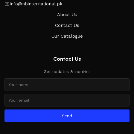
✉️
info@nbinternational.pk
About Us
Contact Us
Our Catalogue
Contact Us
Get updates & inquiries
Send