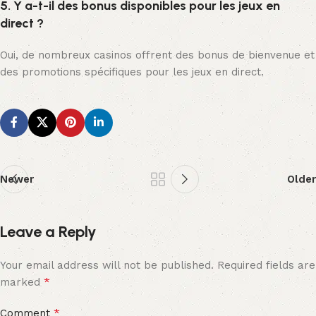
5. Y a-t-il des bonus disponibles pour les jeux en
direct ?
Oui, de nombreux casinos offrent des bonus de bienvenue et
des promotions spécifiques pour les jeux en direct.
Newer
Older
Leave a Reply
Your email address will not be published.
Required fields are
*
marked
*
Comment