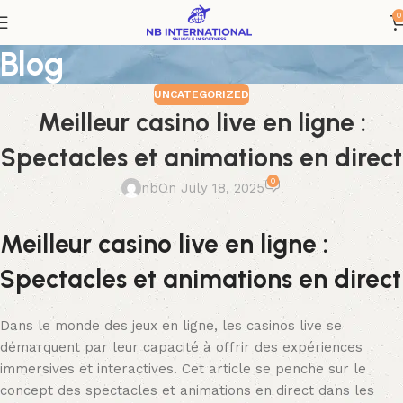
0
Blog
UNCATEGORIZED
Meilleur casino live en ligne :
Spectacles et animations en direct
0
nb
On July 18, 2025
Meilleur casino live en ligne :
Spectacles et animations en direct
Dans le monde des jeux en ligne, les casinos live se
démarquent par leur capacité à offrir des expériences
immersives et interactives. Cet article se penche sur le
concept des spectacles et animations en direct dans les