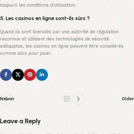
toujours les conditions d’utilisation.
5. Les casinos en ligne sont-ils sûrs ?
Quand ils sont licenciés par une autorité de régulation
reconnue et utilisent des technologies de sécurité
adéquates, les casinos en ligne peuvent être considérés
comme sûrs pour jouer.
Newer
Older
Leave a Reply