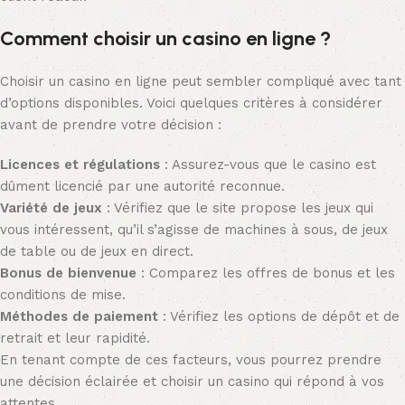
Comment choisir un casino en ligne ?
Choisir un casino en ligne peut sembler compliqué avec tant
d’options disponibles. Voici quelques critères à considérer
avant de prendre votre décision :
Licences et régulations
: Assurez-vous que le casino est
dûment licencié par une autorité reconnue.
Variété de jeux
: Vérifiez que le site propose les jeux qui
vous intéressent, qu’il s’agisse de machines à sous, de jeux
de table ou de jeux en direct.
Bonus de bienvenue
: Comparez les offres de bonus et les
conditions de mise.
Méthodes de paiement
: Vérifiez les options de dépôt et de
retrait et leur rapidité.
En tenant compte de ces facteurs, vous pourrez prendre
une décision éclairée et choisir un casino qui répond à vos
attentes.