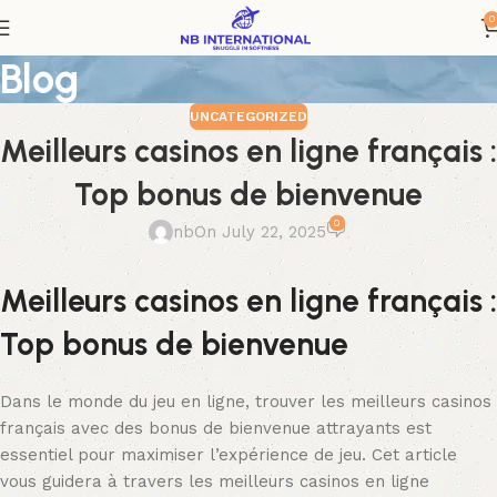
0
Blog
UNCATEGORIZED
Meilleurs casinos en ligne français :
Top bonus de bienvenue
0
nb
On July 22, 2025
Meilleurs casinos en ligne français :
Top bonus de bienvenue
Dans le monde du jeu en ligne, trouver les meilleurs casinos
français avec des bonus de bienvenue attrayants est
essentiel pour maximiser l’expérience de jeu. Cet article
vous guidera à travers les meilleurs casinos en ligne