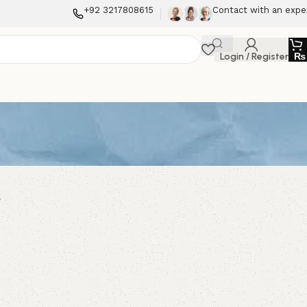
+92 3217808615
Contact with an expe
Login / Register
₨
s