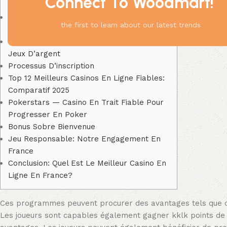
Connect To Woodmart!
Fiable En 2025?
Quels Sont Les Meilleurs Sites De Identico
the first to learn about our latest trends
Sportif?
Ressources Au Sein De Dépendance Aux
Jeux D’argent
Processus D’inscription
Top 12 Meilleurs Casinos En Ligne Fiables:
Comparatif 2025
Pokerstars — Casino En Trait Fiable Pour
Progresser En Poker
Bonus Sobre Bienvenue
Jeu Responsable: Notre Engagement En
France
Conclusion: Quel Est Le Meilleur Casino En
Ligne En France?
Ces programmes peuvent procurer des avantages tels que des
Les joueurs sont capables également gagner kklk points de fi