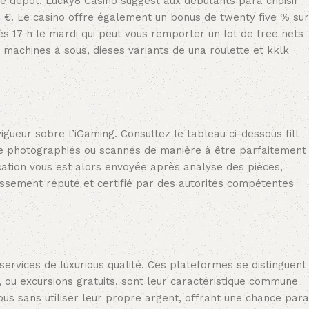
de dépôt. Lucky8 Casino suggest aux débutants para choisir
 €. Le casino offre également un bonus de twenty five % sur
 17 h le mardi qui peut vous remporter un lot de free nets
machines à sous, dieses variants de una roulette et kklk
ueur sobre l’iGaming. Consultez le tableau ci-dessous fill
tre photographiés ou scannés de manière à être parfaitement
fication vous est alors envoyée après analyse des pièces,
issement réputé et certifié par des autorités compétentes
services de luxurious qualité. Ces plateformes se distinguent
s, ou excursions gratuits, sont leur caractéristique commune
ous sans utiliser leur propre argent, offrant une chance para