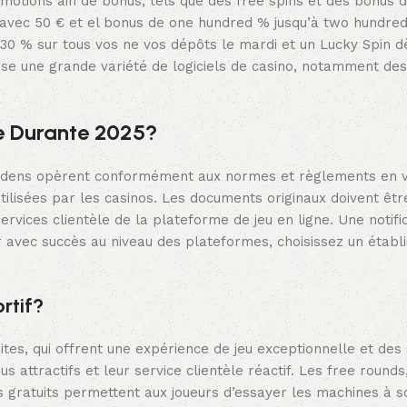
motions ain de bonus, tels que des free spins et des bonus 
 avec 50 € et el bonus de one hundred % jusqu’à two hundred
 % sur tous vos ne vos dépôts le mardi et un Lucky Spin dès
e une grande variété de logiciels de casino, notamment des 
le Durante 2025?
g dens opèrent conformément aux normes et règlements en vig
tilisées par les casinos. Les documents originaux doivent ê
 services clientèle de la plateforme de jeu en ligne. Une noti
 avec succès au niveau des plateformes, choisissez un établ
rtif?
tes, qui offrent une expérience de jeu exceptionnelle et des 
s attractifs et leur service clientèle réactif. Les free round
rs gratuits permettent aux joueurs d’essayer les machines à s