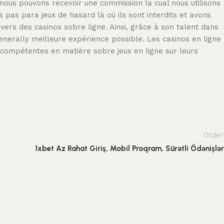
, nous pouvons recevoir une commission la cual nous utilisons
pas para jeux de hasard là où ils sont interdits et avons
ivers des casinos sobre ligne. Ainsi, grâce à son talent dans
enerally meilleure expérience possible. Les casinos en ligne
s compétentes en matière sobre jeux en ligne sur leurs
Older
1xbet Az Rahat Giriş, Mobil Proqram, Sürətli Ödənişlər