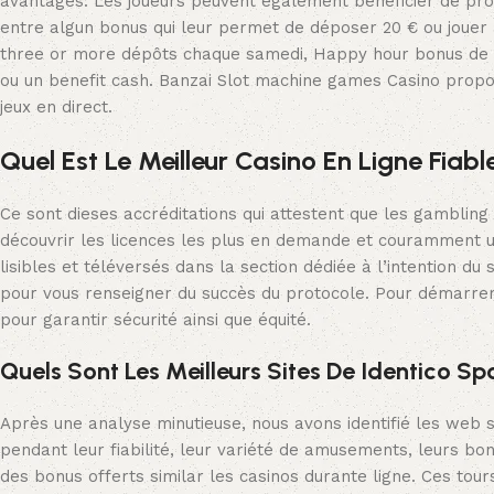
avantages. Les joueurs peuvent également bénéficier de pro
entre algun bonus qui leur permet de déposer 20 € ou jouer
three or more dépôts chaque samedi, Happy hour bonus de 30
ou un benefit cash. Banzai Slot machine games Casino propos
jeux en direct.
Quel Est Le Meilleur Casino En Ligne Fiab
Ce sont dieses accréditations qui attestent que les gamblin
découvrir les licences les plus en demande et couramment u
lisibles et téléversés dans la section dédiée à l’intention du
pour vous renseigner du succès du protocole. Pour démarrer
pour garantir sécurité ainsi que équité.
Quels Sont Les Meilleurs Sites De Identico Spo
Après une analyse minutieuse, nous avons identifié les web si
pendant leur fiabilité, leur variété de amusements, leurs bonu
des bonus offerts similar les casinos durante ligne. Ces tou