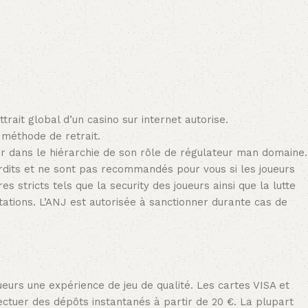
rait global d’un casino sur internet autorise.
e méthode de retrait.
ser dans le hiérarchie de son rôle de régulateur man domaine.
erdits et ne sont pas recommandés pour vous si les joueurs
s stricts tels que la security des joueurs ainsi que la lutte
ations. L’ANJ est autorisée à sanctionner durante cas de
ueurs une expérience de jeu de qualité. Les cartes VISA et
tuer des dépôts instantanés à partir de 20 €. La plupart