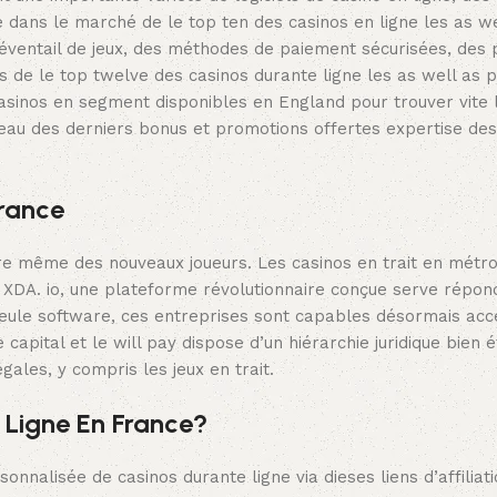
gure dans le marché de le top ten des casinos en ligne les as w
e éventail de jeux, des méthodes de paiement sécurisées, des
es de le top twelve des casinos durante ligne les as well as p
 casinos en segment disponibles en England pour trouver vite
eau des derniers bonus et promotions offertes expertise des 
rance
sure même des nouveaux joueurs. Les casinos en trait en métro
e XDA. io, une plateforme révolutionnaire conçue serve répo
e seule software, ces entreprises sont capables désormais ac
capital et le will pay dispose d’un hiérarchie juridique bien é
ales, y compris les jeux en trait.
n Ligne En France?
nnalisée de casinos durante ligne via dieses liens d’affiliat