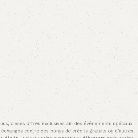
us, dieses offres exclusives ain des événements spéciaux.
e échangés contre des bonus de crédits gratuits ou d’autres