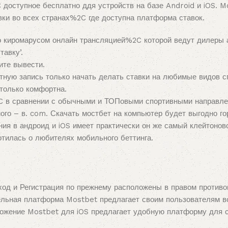
доступное бесплатно ддя устройств на базе Android и iOS. 
ки во всех странах%2C где доступна платформа ставок.
но киромарусом онлайн трансляцией%2C которой ведут дилеры 
тавку’.
ите вывести.
тную запись только начать делать ставки на любимые видов с
только комфортна.
 в сравнении с обычными и ТОПовыми спортивными направлени
ного – в. com. Скачать мостбет на компьютер будет выгодно г
ния в андроид и iOS имеет практически он же самый клейтоно
тилась о любителях мобильного беттинга.
од и Регистрация по прежнему расположены в правом противо
ельная платформа Mostbet предлагает своим пользователям в
ложение Mostbet для iOS предлагает удобную платформу для 