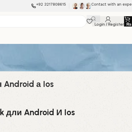
+92 3217808615
Contact with an expe
Login / Register
₨
Android а Ios
 дли Android И Ios