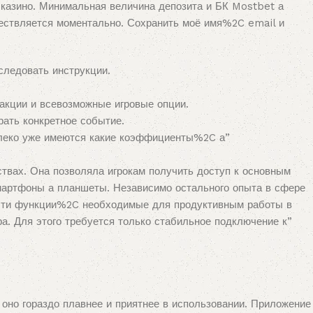
казино. Минимальная величина депозита и БК Mostbet а
ествляется моментально. Сохранить моё имя%2C email и
следовать инструкции.
акции и всевозможные игровые опции.
ать конкретное событие.
алеко уже имеются какие коэффициенты%2C а”
твах. Она позволяла игрокам получить доступ к основным
мартфоны а планшеты. Независимо остального опыта в сфере
е эти функции%2C необходимые для продуктивным работы в
а. Для этого требуется только стабильное подключение к”
оно гораздо плавнее и приятнее в использовании. Приложение