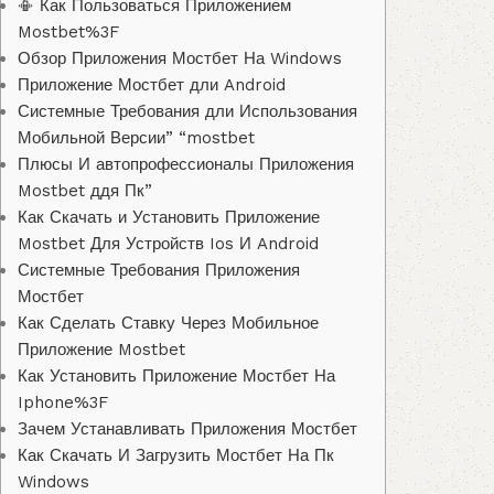
📳 Как Пользоваться Приложением
Mostbet%3F
Обзор Приложения Мостбет На Windows
Приложение Мостбет дли Android
Системные Требования дли Использования
Мобильной Версии” “mostbet
Плюсы И автопрофессионалы Приложения
Mostbet ддя Пк”
Как Скачать и Установить Приложение
Mostbet Для Устройств Ios И Android
Системные Требования Приложения
Мостбет
Как Сделать Ставку Через Мобильное
Приложение Mostbet
Как Установить Приложение Мостбет На
Iphone%3F
Зачем Устанавливать Приложения Мостбет
Как Скачать И Загрузить Мостбет На Пк
Windows