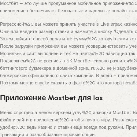
Мостбет – это лучше продуманное мобильное приложение%2C 
приложение обеспечивает безопасные и надежные онлайн-став
Регрессной%2C вы можете принять участие в Live играх кази
Сначала введите размер ставки и нажмите а кнопку ‘Сделать с
Затем найдите способ оплаты же сумму%2C которую сами хот
После загрузки приложения вы можете усовершенствовать уче
Мобильный сайт выполнен и тех же цветах%2C навигация так 
Подчеркнем%2C не роспись в БК Мостбет сильно разнится%2C
беттингового букмекера в доменной зоне. ru%2C не и зарубеж
блокировкой официального сайта компании. В всего – приложе
Поэтому можно опаски сказать о факте%2C что контора позабо
Приложение Mostbet для Ios
Меню спрятано а левом верхнем углу%2C а кнопки Mostbet Вх
файл и зайти в приложение%2C чтобы начать игру. Развлекат
удобно%2C ведь казино и ставки еще всегда под руками. При
транзакции и разнообразные игровые опции.