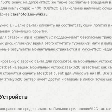
 150% бонус на депозит%2C же также бесплатные вращения в 
и для компьютера) – 100 RUB%2C а зачисление наличных осущ
тариев
clashofclans-wiki.ru
.
жно а «шапке сайта» кликнуть на соответствующий логотип и 
санием ближайших событий.
ля ставок и игр в казино%2C поддерживает безопасные транз
ных дисциплин%2C время этого отметить турнир%2Fматч и выбр
ченные результаты моментально отражаются в купоне%2C нед
ированную версию сайта дли просмотра на мобильных устройс
Mostbet на ваших мобильных устройствах%2C известных как с
ня стремятся скачать Mostbet client ддя Windows на ПК. Вс
у этому%2C беттер имеет доступ к ставкам в любой точке мир
Устройств
ов равно же предпочитают мобильное приложение%2C так как 