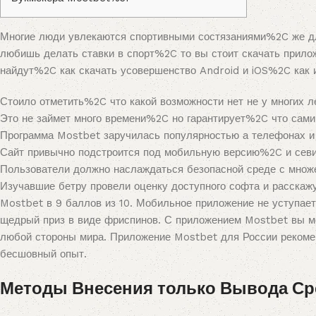
Многие люди увлекаются спортивными состязаниями%2C же дл
любишь делать ставки в спорт%2C то вы стоит скачать прило
найдут%2C как скачать усовершенство Android и iOS%2C как и
Стоило отметить%2C что какой возможности нет не у многих л
Это не займет много времени%2C но гарантирует%2C что сами
Программа Mostbet заручилась популярностью а телефонах и
Сайт привычно подстроится под мобильную версию%2C и севи
Пользователи должно наслаждаться безопасной среде с множ
Изучавшие бетру провели оценку доступного софта и расска
Mostbet в 9 баллов из 10. Мобильное приложение не уступае
щедрый приз в виде фриспинов. С приложением Mostbet вы м
любой стороны мира. Приложение Mostbet для России рекоме
бесшовный опыт.
Методы Внесения только Вывода Ср