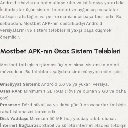
Android cihazlarda optimallaşdırılıb və istifadəyə yararlıdır.
İstifadəçilər üçün sistem tələbləri və uyğunluq məsələləri
tətbiqin rahatlığını və performansını birbaşa təsir edir. Bu
səbəbdən, Mostbet APK-nın dəstəklədiyi Android
versiyalarını və sistem tələblərini yaxşı başa düşmək
önəmlidir.
Mostbet APK-nın Əsas Sistem Tələbləri
Mostbet tətbiqinin işləməsi üçün minimal sistem tələbləri
mövcuddur. Bu tələblər aşağıdakı kimi müəyyən edilmişdir:
Əməliyyat Sistemi:
Android 5.0 və ya yuxarı versiya.
Əsas RAM:
Minimum 1 GB RAM (Tövsiyə olunan 2 GB və daha
çox).
Prosesor:
Dörd nüvəli və ya daha güclü prosesorlar tətbiqin
rahat işləməsini təmin edir.
Disk Yaddaşı:
Minimum 50 MB boş yaddaş tələb olunur.
İnternet Bağlantısı:
Stabil və sürətli internet əlaqəsi tətbiqin