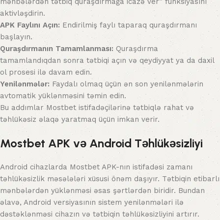
mənbələrdən tətbiq quraşdırmağa icazə ver” funksiyasını
aktivləşdirin.
APK Faylını Açın:
Endirilmiş faylı taparaq quraşdırmanı
başlayın.
Quraşdırmanın Tamamlanması:
Quraşdırma
tamamlandıqdan sonra tətbiqi açın və qeydiyyat ya da daxil
ol prosesi ilə davam edin.
Yenilənmələr:
Faydalı olmaq üçün ən son yenilənmələrin
avtomatik yüklənməsini təmin edin.
Bu addımlar Mostbet istifadəçilərinə tətbiqlə rahat və
təhlükəsiz əlaqə yaratmaq üçün imkan verir.
Mostbet APK və Android Təhlükəsizliyi
Android cihazlarda Mostbet APK-nın istifadəsi zamanı
təhlükəsizlik məsələləri xüsusi önəm daşıyır. Tətbiqin etibarlı
mənbələrdən yüklənməsi əsas şərtlərdən biridir. Bundan
əlavə, Android versiyasının sistem yenilənmələri ilə
dəstəklənməsi cihazın və tətbiqin təhlükəsizliyini artırır.