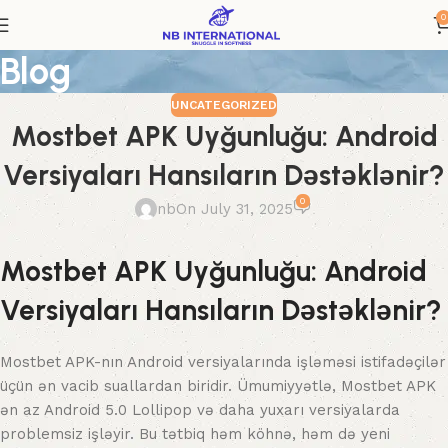
0
Blog
UNCATEGORIZED
Mostbet APK Uyğunluğu: Android
Versiyaları Hansıların Dəstəklənir?
0
nb
On July 31, 2025
Mostbet APK Uyğunluğu: Android
Versiyaları Hansıların Dəstəklənir?
Mostbet APK-nın Android versiyalarında işləməsi istifadəçilər
üçün ən vacib suallardan biridir. Ümumiyyətlə, Mostbet APK
ən az Android 5.0 Lollipop və daha yuxarı versiyalarda
problemsiz işləyir. Bu tətbiq həm köhnə, həm də yeni