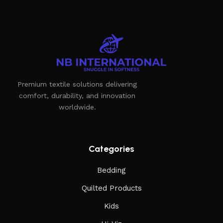
Premium textile solutions delivering
comfort, durability, and innovation
worldwide.
Categories
Bedding
Quilted Products
Kids