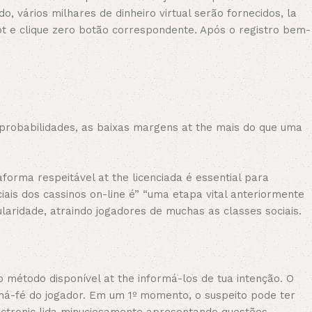
, vários milhares de dinheiro virtual serão fornecidos, la
ot e clique zero botão correspondente. Após o registro bem-
s probabilidades, as baixas margens at the mais do que uma
forma respeitável at the licenciada é essential para
iais dos cassinos on-line é” “uma etapa vital anteriormente
aridade, atraindo jogadores de muchas as classes sociais.
o método disponível at the informá-los de tua intenção. O
 má-fé do jogador. Em um 1º momento, o suspeito pode ter