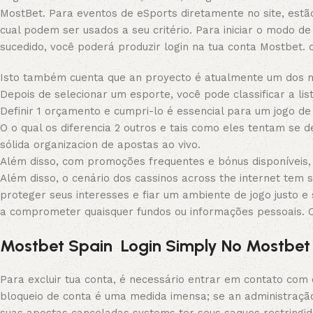
MostBet. Para eventos de eSports diretamente no site, estão
cual podem ser usados a seu critério. Para iniciar o modo 
sucedido, você poderá produzir login na tua conta Mostbet
Isto também cuenta que an proyecto é atualmente um dos m
Depois de selecionar um esporte, você pode classificar a li
Definir 1 orçamento e cumpri-lo é essencial para um jogo de
O o qual os diferencia 2 outros e tais como eles tentam se 
sólida organizacion de apostas ao vivo.
Além disso, com promoções frequentes e bónus disponíveis, 
Além disso, o cenário dos cassinos across the internet tem 
proteger seus interesses e fiar um ambiente de jogo justo e 
a comprometer quaisquer fundos ou informações pessoais. O 
Mostbet Spain ️ Login Simply No Mostbet
Para excluir tua conta, é necessário entrar em contato com 
bloqueio de conta é uma medida imensa; se an administração