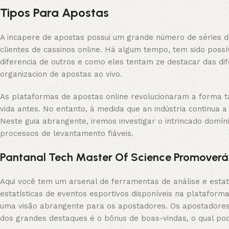
Tipos Para Apostas
A incapere de apostas possui um grande número de séries d
clientes de cassinos online. Há algum tempo, tem sido poss
diferencia de outros e como eles tentam ze destacar das di
organizacion de apostas ao vivo.
As plataformas de apostas online revolucionaram a forma ta
vida antes. No entanto, à medida que an indústria continua a 
Neste guia abrangente, iremos investigar o intrincado domí
processos de levantamento fiáveis.
Pantanal Tech Master Of Science Promoverá 
Aqui você tem um arsenal de ferramentas de análise e estat
estatísticas de eventos esportivos disponíveis na plataform
uma visão abrangente para os apostadores. Os apostadores 
dos grandes destaques é o bônus de boas-vindas, o qual pod