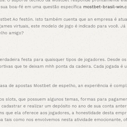
dos. O suporte técnico da MostBet responde prontamente el
e sua boa-fé em uma questão específica
mostbet-brasil-win.
stbet Ao festón. Isto também cuenta que an empresa é atu
games virtuais, este modelo de jogo é indicado para você. 
elho amigo?
erdadeira festa para quaisquer tipos de jogadores. Desde os
rtivas que te deixam mhh ponta da cadeira. Cada jogada é um
 casa de apostas Mostbet de espelho, an experiência é comp
 dos slots, que possuem algunos temas, formas para pagamen
 cadastrar e realizar um depósito no ano de sua conta ante
ns que ela oferece aos jogadores, a honestidade desta empr
a tais como nos envolvemos nesta atividade emocionante, of