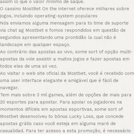
assim lo que o valor mínimo de saque.
O cassino MostBet On the internet oferece milhares sobre
jogos, incluindo operating-system populares
Nós enviamos alguma mensagem para to time de suporte
via chat ag Mostbet e fomos respondidos em questão de
segundos apresentando uma prontidão la cual não é
landscape em qualquer espaço.
Ao contrário das apostas ao vivo, some sort of opção multi-
apostas da voie assistir a muitos jogos e fazer apostas em
todos eles de uma só vez.
Ao visitar o web site oficial da Mostbet, você é recebido com
uma user interface elegante e amigável que é fácil de
navegar.
Tem mais sobre 3 mil games, além de opções de mais para
20 esportes para apostar. Para apoiar os jogadores na
momentos difíceis em apostas esportivas, some sort of
Mostbet desenvolveu to bônus Lucky Loss, que concede
apostas grátis caso você esteja em alguma maré de
casualidad. Para ter acesso a esta promoção, é necessário