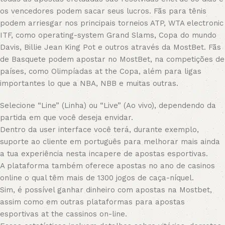
os vencedores podem sacar seus lucros. Fãs para tênis
podem arriesgar nos principais torneios ATP, WTA electronic
ITF, como operating-system Grand Slams, Copa do mundo
Davis, Billie Jean King Pot e outros através da MostBet. Fãs
de Basquete podem apostar no MostBet, na competições de
países, como Olimpíadas at the Copa, além para ligas
importantes lo que a NBA, NBB e muitas outras.
Selecione “Line” (Linha) ou “Live” (Ao vivo), dependendo da
partida em que você deseja envidar.
Dentro da user interface você terá, durante exemplo,
suporte ao cliente em português para melhorar mais ainda
a tua experiência nesta incapere de apostas esportivas.
A plataforma também oferece apostas no ano de casinos
online o qual têm mais de 1300 jogos de caça-níquel.
Sim, é possível ganhar dinheiro com apostas na Mostbet,
assim como em outras plataformas para apostas
esportivas at the cassinos on-line.