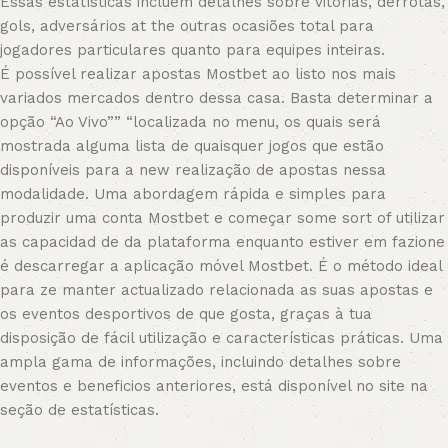
Essas estatísticas incluem detalhes sobre vitórias, derrotas,
gols, adversários at the outras ocasiões total para
jogadores particulares quanto para equipes inteiras.
É possível realizar apostas Mostbet ao listo nos mais
variados mercados dentro dessa casa. Basta determinar a
opção “Ao Vivo”” “localizada no menu, os quais será
mostrada alguma lista de quaisquer jogos que estão
disponíveis para a new realização de apostas nessa
modalidade. Uma abordagem rápida e simples para
produzir uma conta Mostbet e começar some sort of utilizar
as capacidad de da plataforma enquanto estiver em fazione
é descarregar a aplicação móvel Mostbet. É o método ideal
para ze manter actualizado relacionada as suas apostas e
os eventos desportivos de que gosta, graças à tua
disposição de fácil utilização e características práticas. Uma
ampla gama de informações, incluindo detalhes sobre
eventos e beneficios anteriores, está disponível no site na
seção de estatísticas.