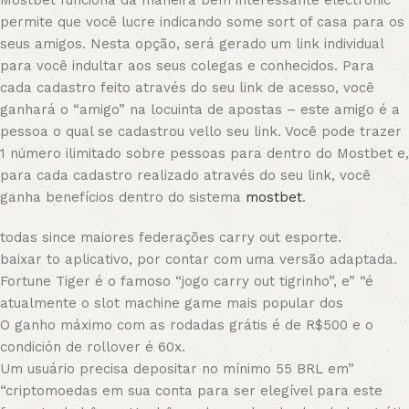
Mostbet funciona da maneira bem interessante electronic
permite que você lucre indicando some sort of casa para os
seus amigos. Nesta opção, será gerado um link individual
para você indultar aos seus colegas e conhecidos. Para
cada cadastro feito através do seu link de acesso, você
ganhará o “amigo” na locuinta de apostas – este amigo é a
pessoa o qual se cadastrou vello seu link. Você pode trazer
1 número ilimitado sobre pessoas para dentro do Mostbet e,
para cada cadastro realizado através do seu link, você
ganha benefícios dentro do sistema
mostbet
.
todas since maiores federações carry out esporte.
baixar to aplicativo, por contar com uma versão adaptada.
Fortune Tiger é o famoso “jogo carry out tigrinho”, e” “é
atualmente o slot machine game mais popular dos
O ganho máximo com as rodadas grátis é de R$500 e o
condición de rollover é 60x.
Um usuário precisa depositar no mínimo 55 BRL em”
“criptomoedas em sua conta para ser elegível para este