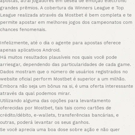
apostas, atrai jogadores em desea de emoção electronic
grandes prêmios. A cobertura da Winners League e Top
League realizada através da Mostbet é bem completa e te
permite apostar em melhores jogos dos campeonatos com
chances fenomenais.
Infelizmente, até o dia o agente para apostas oferece
apenas aplicativos Android.
Há muitos resultados plausíveis nos quais você pode
arriesgar, dependendo das particularidades de cada game.
Dados mostram que o número de usuários registrados no
website oficial perform Mostbet é superior a um milhão.
Embora não seja um bônus na si, é uma oferta interessante
através da qual podemos mirar.
Utilizando alguma das opções para levantamento
oferecidas por Mostbet, tais tais como cartões de
crédito/débito, e-wallets, transferências bancárias, e
outras, poderá levantar os seus ganhos.
Se você aprecia uma boa dose sobre ação e não quer