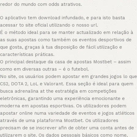
redor do mundo com odds atrativos.
O aplicativo tem download infundado, e para isto basta
acessar to site oficial utilizando o nosso url.
É o método ideal para se manter actualizado em relação à
as suas apostas como também os eventos desportivos de
que gosta, graças à tua disposição de fácil utilização e
características práticas.
O principal destaque da casa de apostas Mostbet – assim
como em diversas outras – é o futebol.
No site, os usuários podem apostar em grandes jogos lo que
CS2, DOTA 2, LoL e Valorant. Essa seção é ideal para quem
busca adrenalina at the estratégia em competições
eletrônicas, garantindo uma experiência emocionante e
moderna em apostas esportivas. Os utilizadores podem
apostar online numa variedade de eventos e jogos atléticos
através de uma plataforma Mostbet. Os utilizadores
precisam de se inscrever afin de obter uma conta antes de
utilizarem o site. Os dados pessoais básicos como nome,