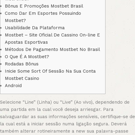
Bônus E Promoções Mostbet Brasil
Como Dar Em Esportes Possuindo
Mostbet?
Usabilidade Da Plataforma
Mostbet – Site Oficial De Cassino On-line E
Apostas Esportivas
Métodos De Pagamento Mostbet No Brasil
O Que É A Mostbet?
Rodadas Bônus
Inicie Some Sort Of Sessão Na Sua Conta
Mostbet Casino
Android
Selecione “Line” (Linha) ou “Live” (Ao vivo), dependendo de
uma partida em la cual você deseja arriesgar. Para
salvaguardar as suas informações sensíveis, certifique-se de
la cual está a iniciar sessão numa ligação segura. Deverá
também alterar rotineiramente a new sua palavra-passe