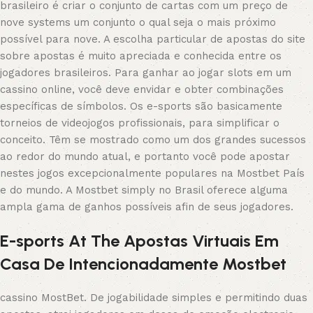
brasileiro é criar o conjunto de cartas com um preço de
nove systems um conjunto o qual seja o mais próximo
possível para nove. A escolha particular de apostas do site
sobre apostas é muito apreciada e conhecida entre os
jogadores brasileiros. Para ganhar ao jogar slots em um
cassino online, você deve envidar e obter combinações
específicas de símbolos. Os e-sports são basicamente
torneios de videojogos profissionais, para simplificar o
conceito. Têm se mostrado como um dos grandes sucessos
ao redor do mundo atual, e portanto você pode apostar
nestes jogos excepcionalmente populares na Mostbet País
e do mundo. A Mostbet simply no Brasil oferece alguma
ampla gama de ganhos possíveis afin de seus jogadores.
E-sports At The Apostas Virtuais Em
Casa De Intencionadamente Mostbet
cassino MostBet. De jogabilidade simples e permitindo duas