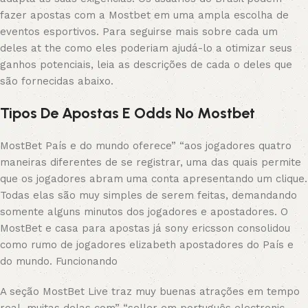
fazer apostas com a Mostbet em uma ampla escolha de
eventos esportivos. Para seguirse mais sobre cada um
deles at the como eles poderiam ajudá-lo a otimizar seus
ganhos potenciais, leia as descrições de cada o deles que
são fornecidas abaixo.
Tipos De Apostas E Odds No Mostbet
MostBet País e do mundo oferece” “aos jogadores quatro
maneiras diferentes de se registrar, uma das quais permite
que os jogadores abram uma conta apresentando um clique.
Todas elas são muy simples de serem feitas, demandando
somente alguns minutos dos jogadores e apostadores. O
MostBet e casa para apostas já sony ericsson consolidou
como rumo de jogadores elizabeth apostadores do País e
do mundo. Funcionando
A seção MostBet Live traz muy buenas atrações em tempo