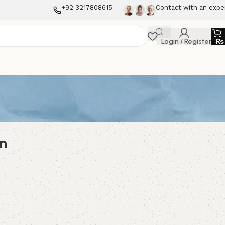
+92 3217808615
Contact with an expe
Login / Register
₨
in