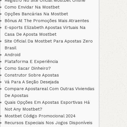
Registro No Site Oficial Mostbet Online
Como Envidar Na Mostbet
Opções Bancárias Na Mostbet
Bônus At The Promoções Mais Atraentes
E-sports Elizabeth Apostas Virtuais Na
Casa De Aposta Mostbet
Site Oficial Da Mostbet Para Apostas Zero
Brasil
Android
Plataforma E Experiência
Como Sacar Dinheiro?
Construtor Sobre Apostas
Vá Para A Seção Desejada
Compare Apostareal Com Outras Viviendas
De Apostas
Quais Opções Em Apostas Esportivas Há
Not Any Mostbet?
Mostbet Código Promocional 2024
Recursos Especiais Nos Jogos Disponíveis