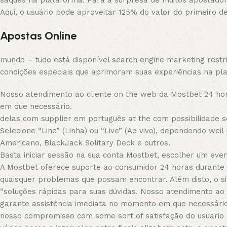
saques na plataforma. Para a surpresa de muitos apostado
Aqui, o usuário pode aproveitar 125% do valor do primeiro d
Apostas Online
mundo – tudo está disponível search engine marketing rest
condições especiais que aprimoram suas experiências na pl
Nosso atendimento ao cliente on the web da Mostbet 24 hora
em que necessário.
delas com supplier em português at the com possibilidade 
Selecione “Line” (Linha) ou “Live” (Ao vivo), dependendo wei
Americano, BlackJack Solitary Deck e outros.
Basta iniciar sessão na sua conta Mostbet, escolher um even
A Mostbet oferece suporte ao consumidor 24 horas durante d
quaisquer problemas que possam encontrar. Além disto, o s
“soluções rápidas para suas dúvidas. Nosso atendimento ao c
garante assistência imediata no momento em que necessário
nosso compromisso com some sort of satisfação do usuario 