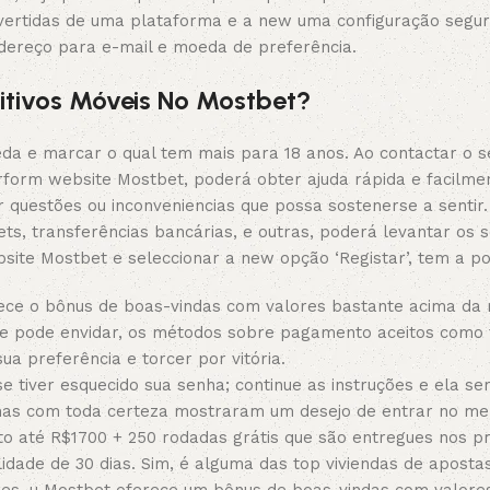
divertidas de uma plataforma e a new uma configuração segur
ereço para e-mail e moeda de preferência.
itivos Móveis No Mostbet?
a e marcar o qual tem mais para 18 anos. Ao contactar o se
rform website Mostbet, poderá obter ajuda rápida e facilmen
er questões ou inconveniencias que possa sostenerse a senti
ets, transferências bancárias, e outras, poderá levantar os
bsite Mostbet e seleccionar a new opção ‘Registar’, tem a po
ece o bônus de boas-vindas com valores bastante acima da
 se pode envidar, os métodos sobre pagamento aceitos como
a preferência e torcer por vitória.
 tiver esquecido sua senha; continue as instruções e ela ser
mas com toda certeza mostraram um desejo de entrar no merc
o até R$1700 + 250 rodadas grátis que são entregues nos pr
lidade de 30 dias. Sim, é alguma das top viviendas de aposta