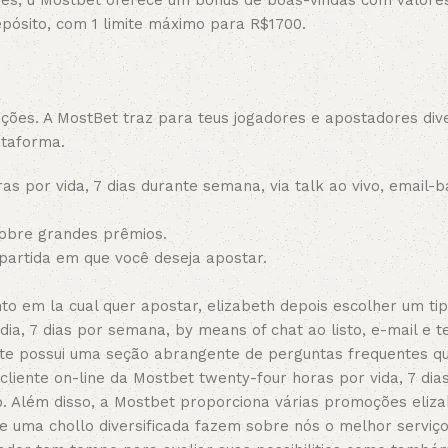
res, u Mostbet oferece um bônus de boas-vindas com valor
epósito, com 1 limite máximo para R$1700.
rições. A MostBet traz para teus jogadores e apostadores d
ataforma.
s por vida, 7 dias durante semana, via talk ao vivo, email
sobre grandes prêmios.
l partida em que você deseja apostar.
to em la cual quer apostar, elizabeth depois escolher um ti
ia, 7 dias por semana, by means of chat ao listo, e-mail e
ite possui uma seção abrangente de perguntas frequentes q
liente on-line da Mostbet twenty-four horas por vida, 7 dia
. Além disso, a Mostbet proporciona várias promoções eliza
e uma chollo diversificada fazem sobre nós o melhor serviç