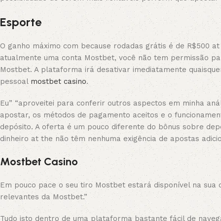
Esporte
O ganho máximo com because rodadas grátis é de R$500 at th
atualmente uma conta Mostbet, você não tem permissão para 
Mostbet. A plataforma irá desativar imediatamente quaisqu
pessoal
mostbet casino
.
Eu” “aproveitei para conferir outros aspectos em minha aná
apostar, os métodos de pagamento aceitos e o funcionamento
depósito. A oferta é um pouco diferente do bônus sobre depó
dinheiro at the não têm nenhuma exigência de apostas adicio
Mostbet Casino
Em pouco pace o seu tiro Mostbet estará disponível na sua c
relevantes da Mostbet.”
Tudo isto dentro de uma plataforma bastante fácil de naveg