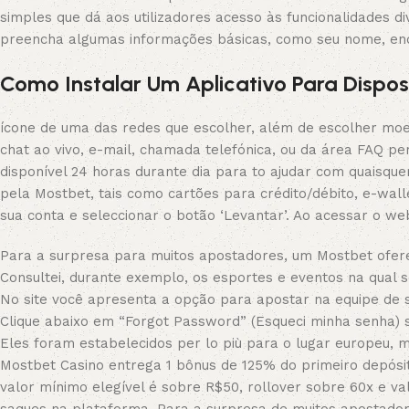
simples que dá aos utilizadores acesso às funcionalidades 
preencha algumas informações básicas, como seu nome, end
Como Instalar Um Aplicativo Para Dispos
ícone de uma das redes que escolher, além de escolher moed
chat ao vivo, e-mail, chamada telefónica, ou da área FAQ pe
disponível 24 horas durante dia para to ajudar com quaisqu
pela Mostbet, tais como cartões para crédito/débito, e-wall
sua conta e seleccionar o botão ‘Levantar’. Ao acessar o we
Para a surpresa para muitos apostadores, um Mostbet ofer
Consultei, durante exemplo, os esportes e eventos na qual
No site você apresenta a opção para apostar na equipe de su
Clique abaixo em “Forgot Password” (Esqueci minha senha) se
Eles foram estabelecidos per lo più para o lugar europeu, 
Mostbet Casino entrega 1 bônus de 125% do primeiro depósit
valor mínimo elegível é sobre R$50, rollover sobre 60x e va