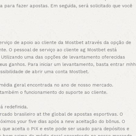
a para fazer apostas. Em seguida, será solicitado que você
rviço de apoio ao cliente da Mostbet através da opção de
te. O pessoal de serviço ao cliente ag Mostbet está
r. Utilizando uma das opções de levantamento oferecidas
 seus ganhos. Para iniciar um levantamento, basta entrar mhh
ssibilidade de abrir uma conta Mostbet.
 média geral encontrada no ano de nosso mercado.
 também o funcionamento do suporte ao cliente.
á redefinida.
ado brasileiro at the global de apostas esportivas. O
óximos your five dias após a new aceitação do bônus. O
s que aceita o PIX e este pode ser usado para depósitos e