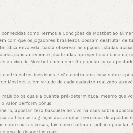
 conhecidas como Termos e Condições da Mostbet ao alimen
zem com que os jogadores brasileiros possam desfrutar de 
terística envolvida, basta observar as opções listadas aba
lidades constantemente atualizadas apresentando base no re
tas ao vivo da Mostbet é uma decisão popular para apostado
 contra outros indivíduos e não contra uma casa sobre apos
do Mostbet e, em virtude de cada cadastro realizado através
ro mais do os quais a quantia pré-determinada, mesmo que vo
s o valor perform bônus.
nheiro, apostar zero basquete ao vivo na casa sobre aposta
 recurso financeiro graças aos amplos mercados de apostas 
s sobre outras coisas, tais como cultura e política popular
no ano de desportos reais.