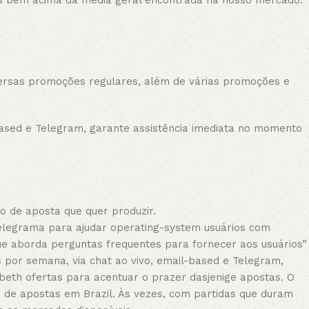
es bem acima da média geral encontrada na nosso mercado.
iversas promoções regulares, além de várias promoções e
-based e Telegram, garante assistência imediata no momento
po de aposta que quer produzir.
 telegrama para ajudar operating-system usuários com
ue aborda perguntas frequentes para fornecer aos usuários”
s por semana, via chat ao vivo, email-based e Telegram,
beth ofertas para acentuar o prazer dasjenige apostas. O
o de apostas em Brazil. Às vezes, com partidas que duram