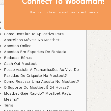
Connect To Woodmart!
Content
the first to learn about our latest trends
Esporte
Mostbet Casino
Como Instalar To Aplicativo Para
Aparelhos Móveis No Mostbet?
Apostas Online
Apostas Em Esportes De Fantasia
Rodadas Bônus
Cash Out Mostbet
Posso Assistir A Transmissões Ao Vivo De
Partidas De Críquete Na Mostbet?
Como Realizar Uma Aposta No Mostbet?
O Suporte Do Mostbet É 24 Horas?
Mostbet Gaje Rápido? Mostbet Paga
Mesmo?
Tênis