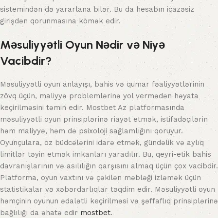
sistemindən də yararlana bilər. Bu da hesabın icazəsiz
girişdən qorunmasına kömək edir.
Məsuliyyətli Oyun Nədir və Niyə
Vacibdir?
Məsuliyyətli oyun anlayışı, bahis və qumar fəaliyyətlərinin
zövq üçün, maliyyə problemlərinə yol vermədən həyata
keçirilməsini təmin edir. Mostbet Az platformasında
məsuliyyətli oyun prinsiplərinə riayət etmək, istifadəçilərin
həm maliyyə, həm də psixoloji sağlamlığını qoruyur.
Oyunçulara, öz büdcələrini idarə etmək, gündəlik və aylıq
limitlər təyin etmək imkanları yaradılır. Bu, qeyri-etik bahis
davranışlarının və asılılığın qarşısını almaq üçün çox vacibdir.
Platforma, oyun vaxtını və çəkilən məbləği izləmək üçün
statistikalar və xəbərdarlıqlar təqdim edir. Məsuliyyətli oyun
həmçinin oyunun ədalətli keçirilməsi və şəffaflıq prinsiplərinə
bağlılığı da əhatə edir
mostbet
.