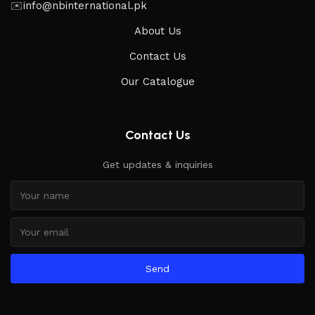
✉️
info@nbinternational.pk
About Us
Contact Us
Our Catalogue
Contact Us
Get updates & inquiries
Send