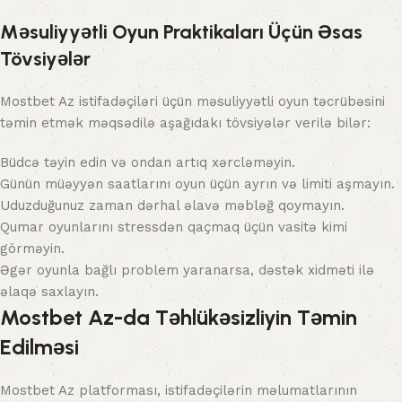
Məsuliyyətli Oyun Praktikaları Üçün Əsas
Tövsiyələr
Mostbet Az istifadəçiləri üçün məsuliyyətli oyun təcrübəsini
təmin etmək məqsədilə aşağıdakı tövsiyələr verilə bilər:
Büdcə təyin edin və ondan artıq xərcləməyin.
Günün müəyyən saatlarını oyun üçün ayrın və limiti aşmayın.
Uduzduğunuz zaman dərhal əlavə məbləğ qoymayın.
Qumar oyunlarını stressdən qaçmaq üçün vasitə kimi
görməyin.
Əgər oyunla bağlı problem yaranarsa, dəstək xidməti ilə
əlaqə saxlayın.
Mostbet Az-da Təhlükəsizliyin Təmin
Edilməsi
Mostbet Az platforması, istifadəçilərin məlumatlarının