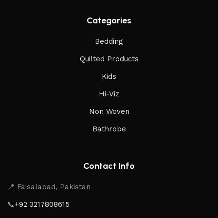
Categories
Bedding
Quilted Products
Kids
Hi-Viz
Non Woven
Bathrobe
Contact Info
📍 Faisalabad, Pakistan
📞
+92 3217808615