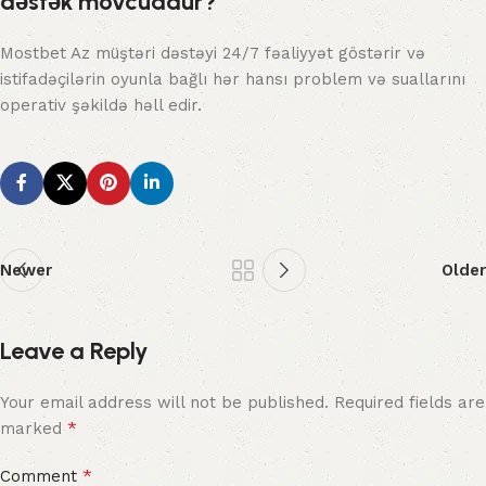
dəstək mövcuddur?
Mostbet Az müştəri dəstəyi 24/7 fəaliyyət göstərir və
istifadəçilərin oyunla bağlı hər hansı problem və suallarını
operativ şəkildə həll edir.
Newer
Older
Leave a Reply
Your email address will not be published.
Required fields are
*
marked
*
Comment