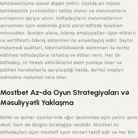
təhlükəsizliyinə xüsusi diqqət yetirir. Saytda ən müasir
təhlükəsizlik protokolları tətbiq olunur və məlumatların
sızmasının qarşısı alınır. İstifadəçilərin məlumatlarının
qorunması üçün sistemdə güclü parol istifadə tələbləri
mövcuddur. Bundan əlavə, ödəniş əməliyyatları üçün etibarlı
və sertifikatlı ödəniş sistemləri ilə əməkdaşlıq edilir. Saytın
mütəmadi auditləri, kibertəhlükəsizlik sistemləri ilə təchiz
edilməsi istifadəçilərə rahatlıq və etibar verir. Hər bir
istifadəçi, öz hesab aktivliklərini daim yoxlaya bilər və
şübhəli hərəkətlərlə qarşılaşdığı halda, dərhal müştəri
xidmətinə məlumat verə bilər.
Mostbet Az-da Oyun Strategiyaları və
Məsuliyyətli Yaklaşma
Bahis və qumar oyunlarında uğur qazanmaq üçün yalnız şans
deyil, həm də düzgün strategiya vacibdir. Mostbet Az
istifadəçiləri üçün müxtəlif oyun növləri təklif edir və hər biri