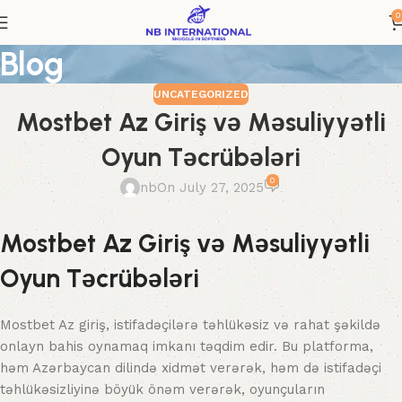
0
Blog
UNCATEGORIZED
Mostbet Az Giriş və Məsuliyyətli
Oyun Təcrübələri
0
nb
On July 27, 2025
Mostbet Az Giriş və Məsuliyyətli
Oyun Təcrübələri
Mostbet Az giriş, istifadəçilərə təhlükəsiz və rahat şəkildə
onlayn bahis oynamaq imkanı təqdim edir. Bu platforma,
həm Azərbaycan dilində xidmət verərək, həm də istifadəçi
təhlükəsizliyinə böyük önəm verərək, oyunçuların