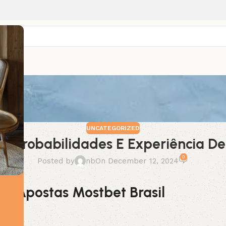
UNCATEGORIZED
es Probabilidades E Experiência De
0
Posted by
nb
On December 12, 2024
De Apostas Mostbet Brasil