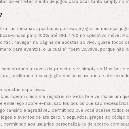
rutar do entretenimento de jogos para azar tanto simply no
?
lizar as mesmas apostas esportivas e jogar os mesmos jogos 
as-vindas para 100% até BRL 1700 no aplicativo móvel Mos
to fácil navegar na página de apostas ao vivo. Quase todos 
número para eventos, o la cual é” “bem louvável porque não 
 cadastrando através da primeira vez simply no Mostbet e es
ra, facilitando a navegação dos seus usuários e oferecendo
e apostas esportivas.
 european union me registrei no website e verifiquei um que
 endereço sobre e-mail são los dos os que são necessários 
ogo cansino e agradável, permitindo que você acesse todos o
ogos e eventos de até zero, 5 segundos, graças ao código oti
e, permitindo aos usuários personalizá-lo de acordo com sua