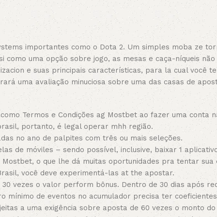
ystems importantes como o Dota 2. Um simples moba ze torn
si como uma opção sobre jogo, as mesas e caça-níqueis não 
acion e suas principais características, para la cual você te
ntrará uma avaliação minuciosa sobre uma das casas de apo
 como Termos e Condições ag Mostbet ao fazer uma conta na
brasil, portanto, é legal operar mhh região.
adas no ano de palpites com três ou mais seleções.
las de móviles – sendo possível, inclusive, baixar 1 aplicati
 Mostbet, o que lhe dá muitas oportunidades pra tentar sua 
asil, você deve experimentá-las at the apostar.
 30 vezes o valor perform bônus. Dentro de 30 dias após re
o mínimo de eventos no acumulador precisa ter coeficientes
ujeitas a uma exigência sobre aposta de 60 vezes o monto d