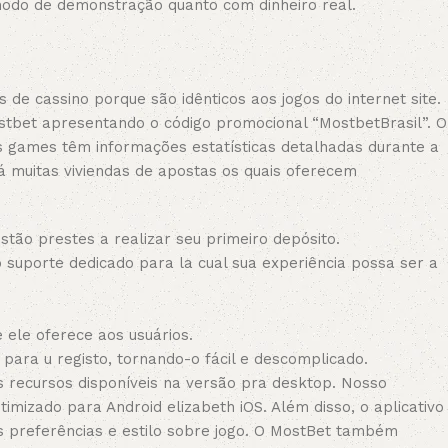
 modo de demonstração quanto com dinheiro real.
de cassino porque são idênticos aos jogos do internet site.
tbet apresentando o código promocional “MostbetBrasil”. O
os games têm informações estatísticas detalhadas durante a
há muitas viviendas de apostas os quais oferecem
tão prestes a realizar seu primeiro depósito.
 suporte dedicado para la cual sua experiência possa ser a
 ele oferece aos usuários.
para u registo, tornando-o fácil e descomplicado.
s recursos disponíveis na versão pra desktop. Nosso
mizado para Android elizabeth iOS. Além disso, o aplicativo
s preferências e estilo sobre jogo. O MostBet também