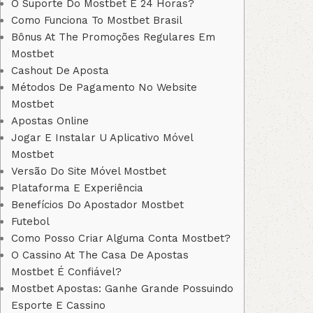
O Suporte Do Mostbet É 24 Horas?
Como Funciona To Mostbet Brasil
Bônus At The Promoções Regulares Em
Mostbet
Cashout De Aposta
Métodos De Pagamento No Website
Mostbet
Apostas Online
Jogar E Instalar U Aplicativo Móvel
Mostbet
Versão Do Site Móvel Mostbet
Plataforma E Experiência
Benefícios Do Apostador Mostbet
Futebol
Como Posso Criar Alguma Conta Mostbet?
O Cassino At The Casa De Apostas
Mostbet É Confiável?
Mostbet Apostas: Ganhe Grande Possuindo
Esporte E Cassino