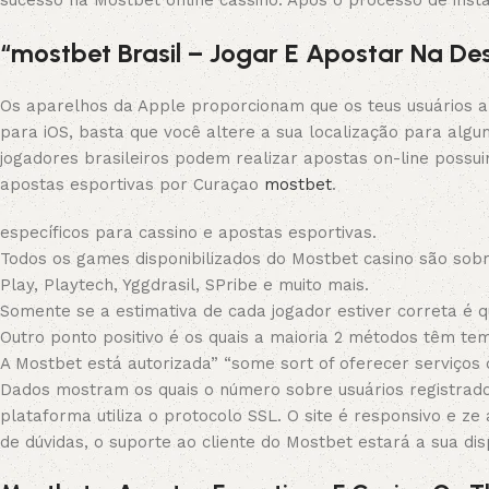
sucesso na Mostbet online cassino. Após o processo de ins
“mostbet Brasil – Jogar E Apostar Na D
Os aparelhos da Apple proporcionam que os teus usuários al
para iOS, basta que você altere a sua localização para alg
jogadores brasileiros podem realizar apostas on-line possu
apostas esportivas por Curaçao
mostbet
.
específicos para cassino e apostas esportivas.
Todos os games disponibilizados do Mostbet casino são sobr
Play, Playtech, Yggdrasil, SPribe e muito mais.
Somente se a estimativa de cada jogador estiver correta é 
Outro ponto positivo é os quais a maioria 2 métodos têm t
A Mostbet está autorizada” “some sort of oferecer serviços 
Dados mostram os quais o número sobre usuários registrados 
plataforma utiliza o protocolo SSL. O site é responsivo e z
de dúvidas, o suporte ao cliente do Mostbet estará a sua di