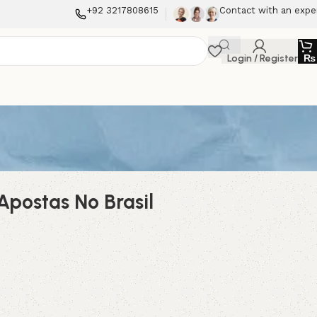
+92 3217808615
Contact with an expe
Login / Register
₨
Apostas No Brasil