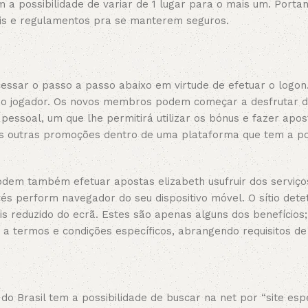
 a possibilidade de variar de 1 lugar para o mais um. Portan
leis e regulamentos pra se manterem seguros.
essar o passo a passo abaixo em virtude de efetuar o logon
o jogador. Os novos membros podem começar a desfrutar da
essoal, um que lhe permitirá utilizar os bónus e fazer apo
sas outras promoções dentro de uma plataforma que tem a po
podem também efetuar apostas elizabeth usufruir dos serviç
avés perform navegador do seu dispositivo móvel. O sítio det
s reduzido do ecrã. Estes são apenas alguns dos benefícios; 
to a termos e condições específicos, abrangendo requisitos de
do Brasil tem a possibilidade de buscar na net por “site esp