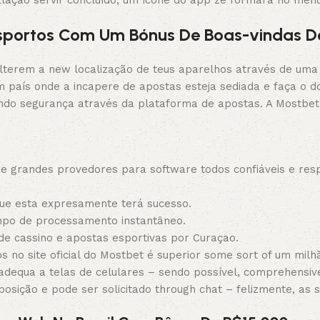
talação servir concluído, um ícone do app ze formará no me
esportos Com Um Bónus De Boas-vindas D
terem a new localização de teus aparelhos através de uma s
um país onde a incapere de apostas esteja sediada e faça o 
indo segurança através da plataforma de apostas. A Mostbet 
e grandes provedores para software todos confiáveis e resp
que esta expresamente terá sucesso.
empo de processamento instantâneo.
de cassino e apostas esportivas por Curaçao.
no site oficial do Mostbet é superior some sort of um milhão
e adequa a telas de celulares – sendo possível, comprehensiv
sposição e pode ser solicitado through chat – felizmente, as