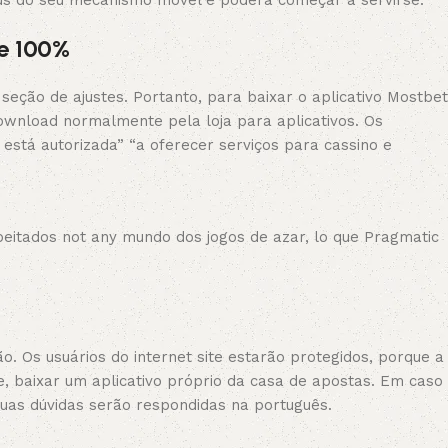
nus do seu mecanismo móvel e poderá começar a servirse.
e 100%
eção de ajustes. Portanto, para baixar o aplicativo Mostbet
download normalmente pela loja para aplicativos. Os
está autorizada” “a oferecer serviços para cassino e
eitados not any mundo dos jogos de azar, lo que Pragmatic
. Os usuários do internet site estarão protegidos, porque a
e, baixar um aplicativo próprio da casa de apostas. Em caso
 suas dúvidas serão respondidas na português.