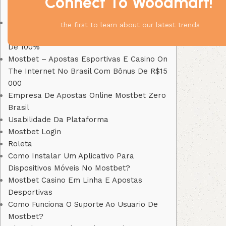
Connect To Woodmart!
Content
“mostbet Brasil – Jogar E Apostar Na
the first to learn about our latest trends
Desportos Com Um Bónus De Boas-vindas
De 100%
Mostbet – Apostas Esportivas E Casino On
The Internet No Brasil Com Bônus De R$15
000
Empresa De Apostas Online Mostbet Zero
Brasil
Usabilidade Da Plataforma
Mostbet Login
Roleta
Como Instalar Um Aplicativo Para
Dispositivos Móveis No Mostbet?
Mostbet Casino Em Linha E Apostas
Desportivas
Como Funciona O Suporte Ao Usuario De
Mostbet?