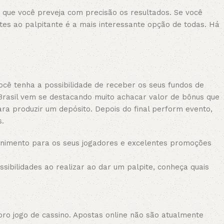
e que você preveja com precisão os resultados. Se você
es ao palpitante é a mais interessante opção de todas. Há
ocê tenha a possibilidade de receber os seus fundos de
Brasil vem se destacando muito achacar valor de bônus que
a produzir um depósito. Depois do final perform evento,
s.
tenimento para os seus jogadores e excelentes promoções
ibilidades ao realizar ao dar um palpite, conheça quais
o jogo de cassino. Apostas online não são atualmente