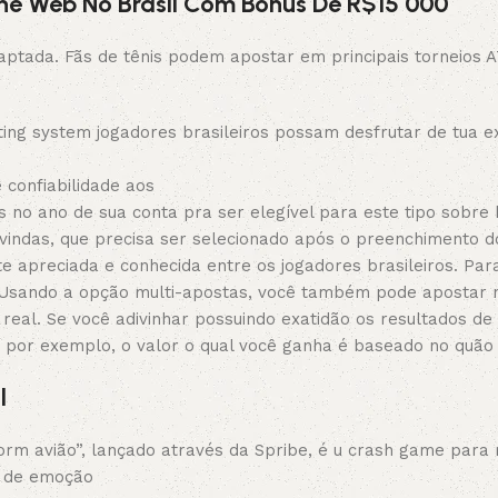
he Web No Brasil Com Bônus De R$15 000
aptada. Fãs de tênis podem apostar em principais torneios 
ting system jogadores brasileiros possam desfrutar de tua
 confiabilidade aos
no ano de sua conta pra ser elegível para este tipo sobre 
indas, que precisa ser selecionado após o preenchimento do
e apreciada e conhecida entre os jogadores brasileiros. Para
 Usando a opção multi-apostas, você também pode apostar n
real. Se você adivinhar possuindo exatidão os resultados de
por exemplo, o valor o qual você ganha é baseado no quão 
l
orm avião”, lançado através da Spribe, é u crash game para 
a de emoção