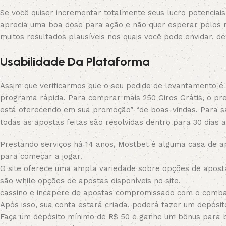
Se você quiser incrementar totalmente seus lucro potenciai
aprecia uma boa dose para ação e não quer esperar pelos re
muitos resultados plausíveis nos quais você pode envidar, 
Usabilidade Da Plataforma
Assim que verificarmos que o seu pedido de levantamento é 
programa rápida. Para comprar mais 250 Giros Grátis, o pr
está oferecendo em sua promoção” “de boas-vindas. Para sa
todas as apostas feitas são resolvidas dentro para 30 dias 
Prestando serviços há 14 anos, Mostbet é alguma casa de a
para começar a jogar.
O site oferece uma ampla variedade sobre opções de aposta
são while opções de apostas disponíveis no site.
cassino e incapere de apostas compromissado com o combat
Após isso, sua conta estará criada, poderá fazer um depósi
Faça um depósito mínimo de R$ 50 e ganhe um bônus para bo