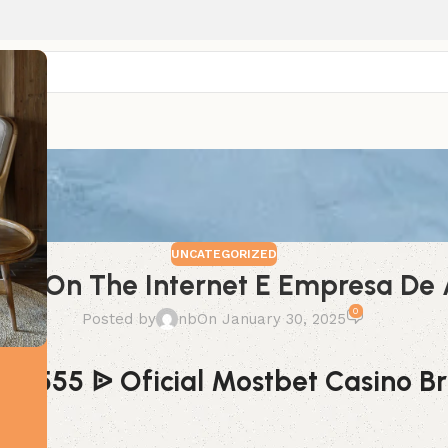
UNCATEGORIZED
ino On The Internet E Empresa De 
0
Posted by
nb
On January 30, 2025
$5555 ᐉ Oficial Mostbet Casino Br