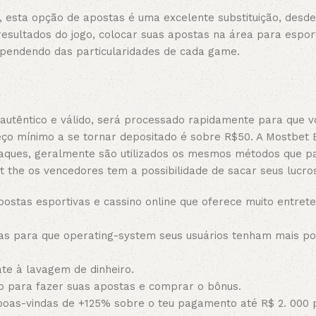
s, esta opção de apostas é uma excelente substituição, desd
sultados do jogo, colocar suas apostas na área para esport
dependendo das particularidades de cada game.
autêntico e válido, será processado rapidamente para que v
eço mínimo a se tornar depositado é sobre R$50. A Mostbet 
ques, geralmente são utilizados os mesmos métodos que par
at the os vencedores tem a possibilidade de sacar seus lucro
postas esportivas e cassino online que oferece muito entre
s para que operating-system seus usuários tenham mais poss
e à lavagem de dinheiro.
to para fazer suas apostas e comprar o bônus.
as-vindas de +125% sobre o teu pagamento até R$ 2. 000 pr