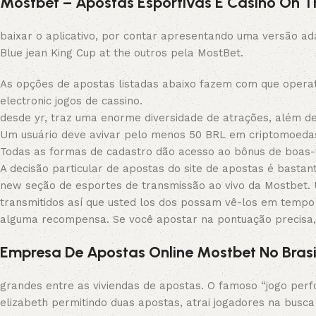
Mostbet – Apostas Esportivas E Casino On T
baixar o aplicativo, por contar apresentando uma versão ad
Blue jean King Cup at the outros pela MostBet.
As opções de apostas listadas abaixo fazem com que opera
electronic jogos de cassino.
desde yr, traz uma enorme diversidade de atrações, além de
Um usuário deve avivar pelo menos 50 BRL em criptomoedas 
Todas as formas de cadastro dão acesso ao bônus de boas-v
A decisão particular de apostas do site de apostas é bastant
new seção de esportes de transmissão ao vivo da Mostbet.
transmitidos así que usted los dos possam vê-los em tempo 
alguma recompensa. Se você apostar na pontuação precisa, 
Empresa De Apostas Online Mostbet No Brasi
grandes entre as viviendas de apostas. O famoso “jogo perf
elizabeth permitindo duas apostas, atrai jogadores na busc