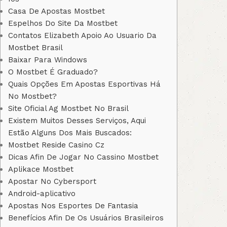
Casa De Apostas Mostbet
Espelhos Do Site Da Mostbet
Contatos Elizabeth Apoio Ao Usuario Da
Mostbet Brasil
Baixar Para Windows
O Mostbet É Graduado?
Quais Opções Em Apostas Esportivas Há
No Mostbet?
Site Oficial Ag Mostbet No Brasil
Existem Muitos Desses Serviços, Aqui
Estão Alguns Dos Mais Buscados:
Mostbet Reside Casino Cz
Dicas Afin De Jogar No Cassino Mostbet
Aplikace Mostbet
Apostar No Cybersport
Android-aplicativo
Apostas Nos Esportes De Fantasia
Benefícios Afin De Os Usuários Brasileiros