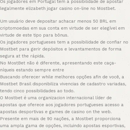
Os jogadores em Portugal tem a possibilidade de apostar
legalmente elizabeth jogar casino on-line no Mostbet.
Um usuário deve depositar achacar menos 50 BRL em
criptomoedas em sua conta em virtude de ser elegível em
virtude de este tipo para bônus.
Os jogadores portugueses tem a possibilidade de confiar no
Mostbet para gerir depósitos e levantamentos de forma
segura at the rápida.
No MostBet não é diferente, apresentando este caça-
níqueis estando sempre entre
Buscando oferecer while melhores opções afin de você, a
Mostbet Brasil disponibiliza vivencias de cadastro variadas,
tendo cinco possibilidades ao todo.
O Mostbet é uma organizacion internacional líder de
apostas que oferece aos jogadores portugueses acesso a
apostas desportivas e games de casino on the web.
Presente em mais de 90 nações, a Mostbet proporciona
uma ampla gama de opções, incluindo apostas esportivas,