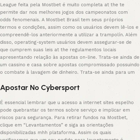
League feita pela Mostbet é muito completa at the te
permite dar nos melhores jogos dos campeonatos com
odds fenomenais. A Mostbet Brasil tem seus próprios
termos e condições, assim como os usuários devem lê-los e
compreendê-los anteriormente a utilizar a trampolín. Além
disso, operating-system usuários devem assegurar-se de
que cumprem suas leis at the regulamentos locais
apresentando relação às apostas on-line. Trata-se ainda de
um cassino e casa sobre apostas compromissado possuindo
o combate à lavagem de dinheiro. Trata-se ainda para um
Apostar No Cybersport
É essencial lembrar que u acesso a internet sites espelho
pode quebrantar os termos sobre serviço e implicar em
riscos para segurança. Para retirar fundos na Mostbet,
clique em “Levantamentos” e siga as orientações
disponibilizadas mhh plataforma. Assim os quais