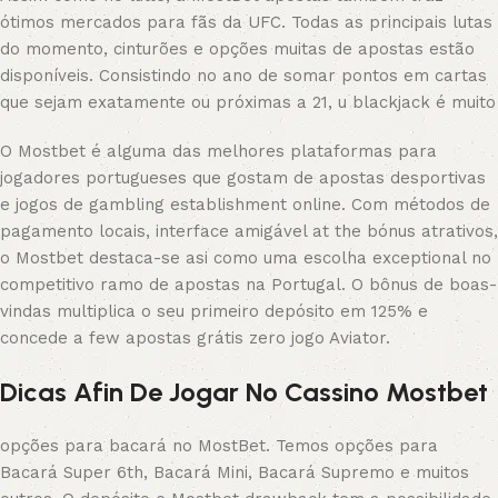
ótimos mercados para fãs da UFC. Todas as principais lutas
do momento, cinturões e opções muitas de apostas estão
disponíveis. Consistindo no ano de somar pontos em cartas
que sejam exatamente ou próximas a 21, u blackjack é muito
O Mostbet é alguma das melhores plataformas para
jogadores portugueses que gostam de apostas desportivas
e jogos de gambling establishment online. Com métodos de
pagamento locais, interface amigável at the bónus atrativos,
o Mostbet destaca-se asi como uma escolha exceptional no
competitivo ramo de apostas na Portugal. O bônus de boas-
vindas multiplica o seu primeiro depósito em 125% e
concede a few apostas grátis zero jogo Aviator.
Dicas Afin De Jogar No Cassino Mostbet
opções para bacará no MostBet. Temos opções para
Bacará Super 6th, Bacará Mini, Bacará Supremo e muitos