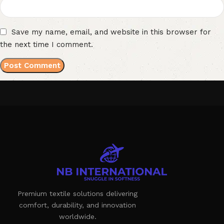
Save my name, email, and website in this browser for
the next time I comment.
Premium textile solutions delivering
comfort, durability, and innovation
worldwide.