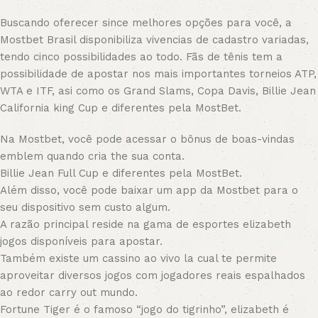
Buscando oferecer since melhores opções para você, a
Mostbet Brasil disponibiliza vivencias de cadastro variadas,
tendo cinco possibilidades ao todo. Fãs de tênis tem a
possibilidade de apostar nos mais importantes torneios ATP,
WTA e ITF, asi como os Grand Slams, Copa Davis, Billie Jean
California king Cup e diferentes pela MostBet.
Na Mostbet, você pode acessar o bônus de boas-vindas
emblem quando cria the sua conta.
Billie Jean Full Cup e diferentes pela MostBet.
Além disso, você pode baixar um app da Mostbet para o
seu dispositivo sem custo algum.
A razão principal reside na gama de esportes elizabeth
jogos disponíveis para apostar.
Também existe um cassino ao vivo la cual te permite
aproveitar diversos jogos com jogadores reais espalhados
ao redor carry out mundo.
Fortune Tiger é o famoso “jogo do tigrinho”, elizabeth é