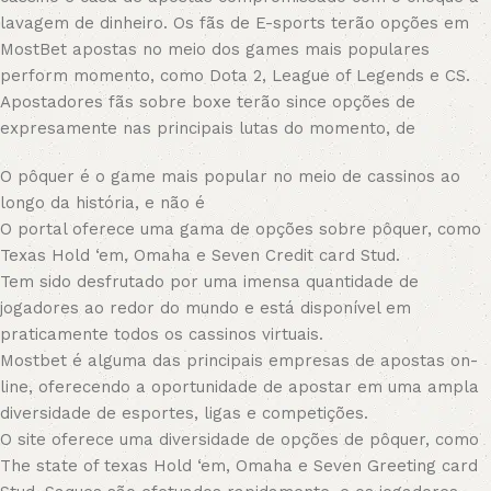
lavagem de dinheiro. Os fãs de E-sports terão opções em
MostBet apostas no meio dos games mais populares
perform momento, como Dota 2, League of Legends e CS.
Apostadores fãs sobre boxe terão since opções de
expresamente nas principais lutas do momento, de
O pôquer é o game mais popular no meio de cassinos ao
longo da história, e não é
O portal oferece uma gama de opções sobre pôquer, como
Texas Hold ‘em, Omaha e Seven Credit card Stud.
Tem sido desfrutado por uma imensa quantidade de
jogadores ao redor do mundo e está disponível em
praticamente todos os cassinos virtuais.
Mostbet é alguma das principais empresas de apostas on-
line, oferecendo a oportunidade de apostar em uma ampla
diversidade de esportes, ligas e competições.
O site oferece uma diversidade de opções de pôquer, como
The state of texas Hold ‘em, Omaha e Seven Greeting card