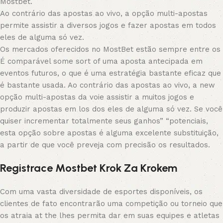
Mostbet.
Ao contrário das apostas ao vivo, a opção multi-apostas
permite assistir a diversos jogos e fazer apostas em todos
eles de alguma só vez.
Os mercados oferecidos no MostBet estão sempre entre os
É comparável some sort of uma aposta antecipada em
eventos futuros, o que é uma estratégia bastante eficaz que
é bastante usada. Ao contrário das apostas ao vivo, a new
opção multi-apostas da voie assistir a muitos jogos e
produzir apostas em los dos eles de alguma só vez. Se você
quiser incrementar totalmente seus ganhos” “potenciais,
esta opção sobre apostas é alguma excelente substituição,
a partir de que você preveja com precisão os resultados.
Registrace Mostbet Krok Za Krokem
Com uma vasta diversidade de esportes disponíveis, os
clientes de fato encontrarão uma competição ou torneio que
os atraia at the lhes permita dar em suas equipes e atletas