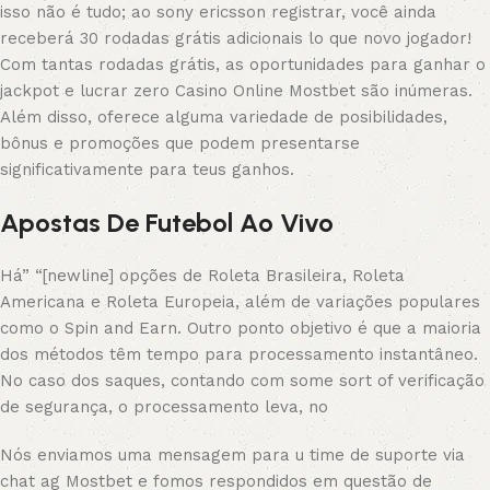
isso não é tudo; ao sony ericsson registrar, você ainda
receberá 30 rodadas grátis adicionais lo que novo jogador!
Com tantas rodadas grátis, as oportunidades para ganhar o
jackpot e lucrar zero Casino Online Mostbet são inúmeras.
Além disso, oferece alguma variedade de posibilidades,
bônus e promoções que podem presentarse
significativamente para teus ganhos.
Apostas De Futebol Ao Vivo
Há” “[newline] opções de Roleta Brasileira, Roleta
Americana e Roleta Europeia, além de variações populares
como o Spin and Earn. Outro ponto objetivo é que a maioria
dos métodos têm tempo para processamento instantâneo.
No caso dos saques, contando com some sort of verificação
de segurança, o processamento leva, no
Nós enviamos uma mensagem para u time de suporte via
chat ag Mostbet e fomos respondidos em questão de