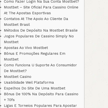
Como Fazer Login Na Sua Conta Mostbet?
Mostbet – Site Oficial Para Cassino Online
At The Apostas Esportivas
Contatos At The Apoio Ao Cliente Da
Mostbet Brasil
Métodos De Depósito Na Mostbet Brasile
Jogos Populares De Cassino Simply No
Mostbet
Apostas Ao Vivo Mostbet
Bônus E Promoções Regulares Em
Mostbet
Como Funciona U Suporte Ao Consumidor
De Mostbet?
Mostbet Casino
Usabilidade Weil Plataforma
Espelhos Do Site De Uma Mostbet
Bônus De 100% Na Depósito Para Cassino
+ 70fs
Ligas E Torneios Populares Para Apostar