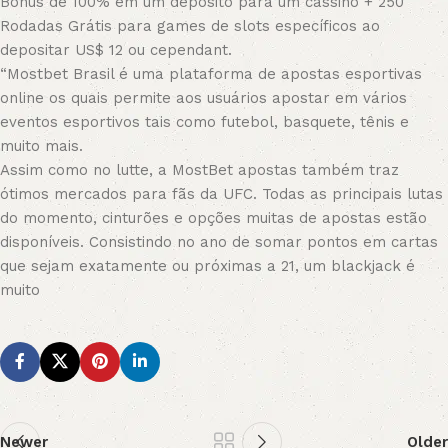
Bônus de 100% em um depósito para um cassino + 250
Rodadas Grátis para games de slots específicos ao
depositar US$ 12 ou cependant.
“Mostbet Brasil é uma plataforma de apostas esportivas
online os quais permite aos usuários apostar em vários
eventos esportivos tais como futebol, basquete, tênis e
muito mais.
Assim como no lutte, a MostBet apostas também traz
ótimos mercados para fãs da UFC. Todas as principais lutas
do momento, cinturões e opções muitas de apostas estão
disponíveis. Consistindo no ano de somar pontos em cartas
que sejam exatamente ou próximas a 21, um blackjack é
muito
Newer
Older