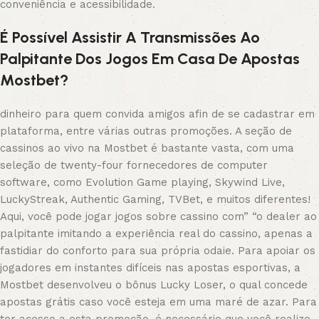
conveniência e acessibilidade.
É Possível Assistir A Transmissões Ao
Palpitante Dos Jogos Em Casa De Apostas
Mostbet?
dinheiro para quem convida amigos afin de se cadastrar em
plataforma, entre várias outras promoções. A seção de
cassinos ao vivo na Mostbet é bastante vasta, com uma
seleção de twenty-four fornecedores de computer
software, como Evolution Game playing, Skywind Live,
LuckyStreak, Authentic Gaming, TVBet, e muitos diferentes!
Aqui, você pode jogar jogos sobre cassino com” “o dealer ao
palpitante imitando a experiência real do cassino, apenas a
fastidiar do conforto para sua própria odaie. Para apoiar os
jogadores em instantes difíceis nas apostas esportivas, a
Mostbet desenvolveu o bônus Lucky Loser, o qual concede
apostas grátis caso você esteja em uma maré de azar. Para