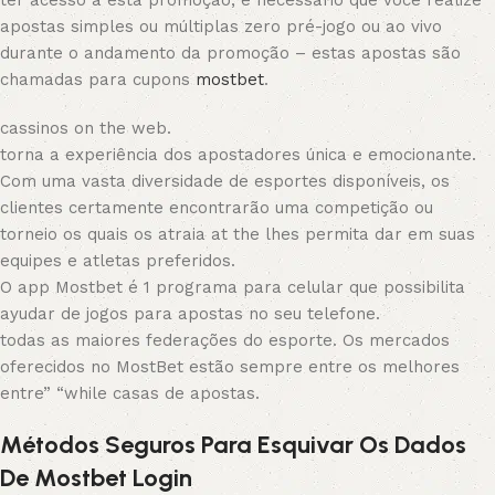
ter acesso a esta promoção, é necessário que você realize
apostas simples ou múltiplas zero pré-jogo ou ao vivo
durante o andamento da promoção – estas apostas são
chamadas para cupons
mostbet
.
cassinos on the web.
torna a experiência dos apostadores única e emocionante.
Com uma vasta diversidade de esportes disponíveis, os
clientes certamente encontrarão uma competição ou
torneio os quais os atraia at the lhes permita dar em suas
equipes e atletas preferidos.
O app Mostbet é 1 programa para celular que possibilita
ayudar de jogos para apostas no seu telefone.
todas as maiores federações do esporte. Os mercados
oferecidos no MostBet estão sempre entre os melhores
entre” “while casas de apostas.
Métodos Seguros Para Esquivar Os Dados
De Mostbet Login