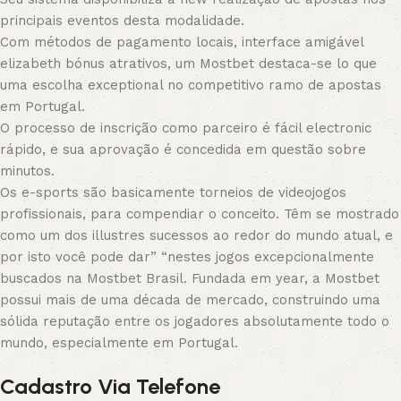
principais eventos desta modalidade.
Com métodos de pagamento locais, interface amigável
elizabeth bónus atrativos, um Mostbet destaca-se lo que
uma escolha exceptional no competitivo ramo de apostas
em Portugal.
O processo de inscrição como parceiro é fácil electronic
rápido, e sua aprovação é concedida em questão sobre
minutos.
Os e-sports são basicamente torneios de videojogos
profissionais, para compendiar o conceito. Têm se mostrado
como um dos illustres sucessos ao redor do mundo atual, e
por isto você pode dar” “nestes jogos excepcionalmente
buscados na Mostbet Brasil. Fundada em year, a Mostbet
possui mais de uma década de mercado, construindo uma
sólida reputação entre os jogadores absolutamente todo o
mundo, especialmente em Portugal.
Cadastro Via Telefone