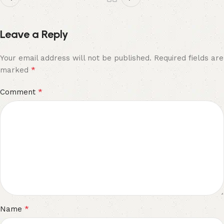
Leave a Reply
Your email address will not be published.
Required fields are
*
marked
*
Comment
*
Name