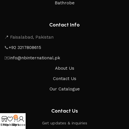
Bathrobe
Contact Info
📍 Faisalabad, Pakistan
📞
+92 3217808615
✉️
info@nbinternational.pk
About Us
Contact Us
Our Catalogue
Contact Us
0
Get updates & inquiries
Shop
Wishlist
My account
Cart