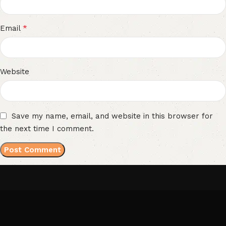
*
Email
Website
Save my name, email, and website in this browser for
the next time I comment.