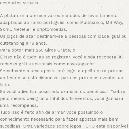
desportos virtuais.
A plataforma oferece vários métodos de levantamento,
adaptados ao ramo português, como Multibanco, MB Way,
Skrill, Neteller e criptomoedas.
Os jogos de azar destinam-se a pessoas com idade igual ou
outstanding a 18 anos.
Para obter mais 250 Giros Grátis, o
E isso não é tudo; ao se registrar, você ainda receberá 30
rodadas grátis adicionais como novo jogador!
Semelhante a uma aposta pré-jogo, a opção para prévias
ao festón só está disponível para os próximos eventos ao
listo.
Se você adivinhar possuindo exatidão os beneficios” “sobre
pelo menos being unfaithful dos 15 eventos, você ganhará
uma recompensa.
Tudo isso é feito afin de armar você possuindo o
conhecimento necessário para fazer apostas mais bem
sucedidas. Uma variedade sobre jogos TOTO está disponível