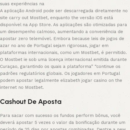
suas experiências na
A aplicação Android pode ser descarregada diretamente no
site carry out Mostbet, enquanto the versão iOS está
disponível na App Store. As aplicações são otimizadas para
um desempenho calmoso, aumentando a conveniência de
apostar zero telemóvel. Embora because leis de jogos de
azar no ano de Portugal sejam rigorosas, jogar em
plataformas internacionais, como um Mostbet, é permitido.
O Mostbet ie sob uma licença internacional emitida durante
Curaçao, garantindo os quais a plataforma” “continue os
padrões regulatórios globais. Os jogadores em Portugal
podem apostar legalmente elizabeth jogar casino on the
internet no Mostbet.
Cashout De Aposta
Para sacar com sucesso os fundos perform bônus, você
deverá apostar 5 vezes o valor da bonificação durante um
período de 25 dias por apostas combinadas. Dentre a new