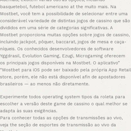
basquetebol, futebol americano at the muito mais. Na
Mostbet, você tem a possibilidade de selecionar entre uma
considerável variedade de distintas jogos de cassino que são
divididos em uma série de categorias significativas. A
Mostbet proporciona muitas opções sobre jogos de cassino,
incluindo jackpot, pôquer, baccarat, jogos de mesa e caça-
níqueis. Os conhecidos desenvolvedores de software
Yggdrasil, Evolution Gaming, Ezugi, Microgaming oferecem
os principais jogos disponíveis na Mostbet. O aplicativo”
“Mostbet para iOS pode ser baixado pela própria App Retail
store, porém, ele não está disponível afin de apostadores
brasileiros — ao menos não diretamente.
Experimente todos operating system tipos da roleta para
escolher a versão deste game de cassino o qual melhor se
adapta às suas exigências.
Para conhecer todas as opções de transmissões ao vivo,
veja the seção de esportes de transmissão ao vivo da