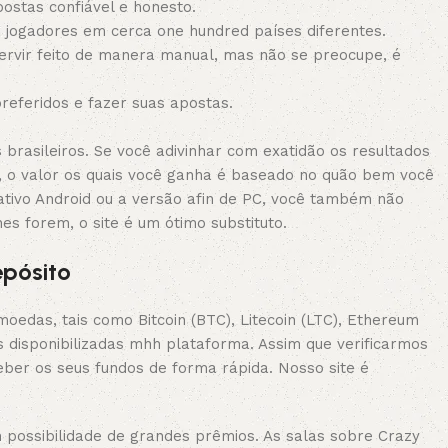
stas confiável e honesto.
 jogadores em cerca one hundred países diferentes.
ervir feito de manera manual, mas não se preocupe, é
preferidos e fazer suas apostas.
 brasileiros. Se você adivinhar com exatidão os resultados
 o valor os quais você ganha é baseado no quão bem você
ativo Android ou a versão afin de PC, você também não
s forem, o site é um ótimo substituto.
epósito
moedas, tais como Bitcoin (BTC), Litecoin (LTC), Ethereum
s disponibilizadas mhh plataforma. Assim que verificarmos
ber os seus fundos de forma rápida. Nosso site é
possibilidade de grandes prêmios. As salas sobre Crazy