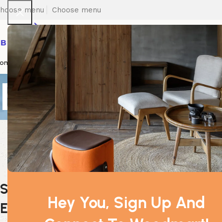
hoose menu
Choose menu
ome
Bedding
Quilted Products
Kids
Hi-Viz
Non Woven
Bathrobe
Blog
Mostbet Br:
Site Oficial Da Mostbet Em Nosso P
Hey You, Sign Up And
Empresa Para Apostas Caça-níquei