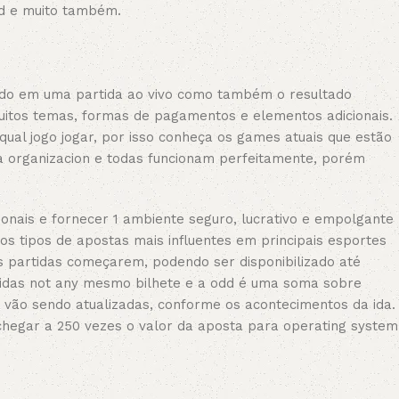
d e muito também.
cendo em uma partida ao vivo como também o resultado
muitos temas, formas de pagamentos e elementos adicionais.
qual jogo jogar, por isso conheça os games atuais que estão
a organizacion e todas funcionam perfeitamente, porém
ionais e fornecer 1 ambiente seguro, lucrativo e empolgante
os tipos de apostas mais influentes em principais esportes
s partidas começarem, podendo ser disponibilizado até
tidas not any mesmo bilhete e a odd é uma soma sobre
 vão sendo atualizadas, conforme os acontecimentos da ida.
 chegar a 250 vezes o valor da aposta para operating system