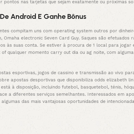
 pontos nas tarjetas que sejam exatamente ou próximas some
 De Android E Ganhe Bônus
pantes compitam uns com operating system outros por dinheir
, Omaha electronic Seven Card Guy. Saques são efetuados r
os às suas conta. Se estiver à procura de 1 local para jogar
sort of qualquer momento carry out dia ou ag noite, com algu
stas esportivas, jogos de cassino e transmissão ao vivo par
bre apostas desportivas que disponibiliza odds elizabeth l
á à disposição, incluindo futebol, basquetebol, ténis, hóque
ace a diferentes serviços semelhantes. Interessados em apo
 algumas das mais vantajosas oportunidades de intencionad