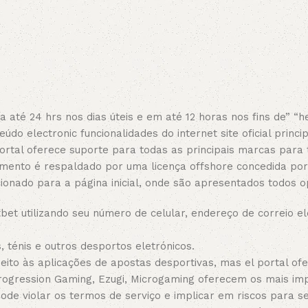
a até 24 hrs nos dias úteis e em até 12 horas nos fins de” 
o electronic funcionalidades do internet site oficial princi
portal oferece suporte para todas as principais marcas para
mento é respaldado por uma licença offshore concedida por
cionado para a página inicial, onde são apresentados todos o
t utilizando seu número de celular, endereço de correio elet
 ténis e outros desportos eletrónicos.
eito às aplicações de apostas desportivas, mas el portal of
rogression Gaming, Ezugi, Microgaming oferecem os mais imp
de violar os termos de serviço e implicar em riscos para s