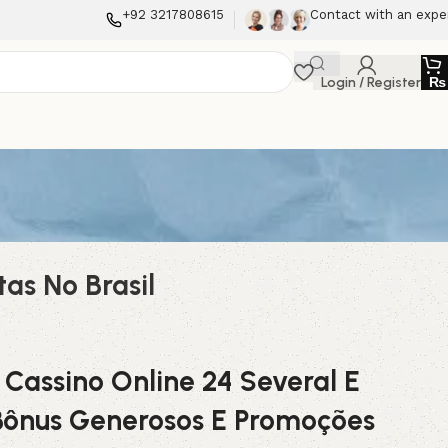
+92 3217808615
Contact with an expe
Login / Register
₨
as No Brasil
l Cassino Online 24 Several E
ônus Generosos E Promoções ️