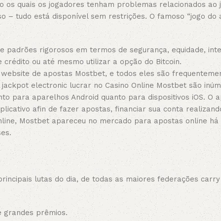
 os quais os jogadores tenham problemas relacionados ao j
o – tudo está disponível sem restrições. O famoso “jogo do 
e padrões rigorosos em termos de segurança, equidade, integ
 crédito ou até mesmo utilizar a opção do Bitcoin.
 website de apostas Mostbet, e todos eles são frequentemen
jackpot electronic lucrar no Casino Online Mostbet são inúm
to para aparelhos Android quanto para dispositivos iOS. O apl
 aplicativo afin de fazer apostas, financiar sua conta reali
line, Mostbet apareceu no mercado para apostas online há
es.
incipais lutas do dia, de todas as maiores federações carr
e grandes prêmios.