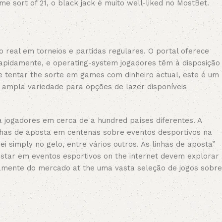
 sort of 21, o black jack é muito well-liked no MostBet.
o real em torneios e partidas regulares. O portal oferece
apidamente, e operating-system jogadores têm à disposição
 e tentar the sorte em games com dinheiro actual, este é um
ma ampla variedade para opções de lazer disponíveis
a jogadores em cerca de a hundred países diferentes. A
inhas de aposta em centenas sobre eventos desportivos na
i simply no gelo, entre vários outros. As linhas de aposta”
star em eventos esportivos on the internet devem explorar
amente do mercado at the uma vasta seleção de jogos sobre