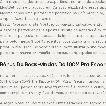
Com mais para dez anos de experiência no ramo de apostas
MostBet. com é graduado em Curaçao elizabeth oferece apost
Mesmo sendo uma plataforma permitida no País brasileiro,
simples fazer isso, veja como.
Basta” “acessar o site Mostbet ou baixar u aplicativo e arch
A escolha particular para apostas do site de apostas é muit
A escolha particular de apostas do internet site de apostas
para pelo menos 9 dos 15 eventos, você ganhará uma recom
previu o resultado. Se você optar durante utilizar o site
perderá nenhuma promoção ou bônus. Para aqueles os quais p
Bônus De Boas-vindas De 100% Pra Esport
Para obter mais 250 Giros Grátis, o valor mínimo a ser depos
(ETH), Dash (DASH) e Ripple (XRP). Para” “retirar fundos na
que um seu pedido sobre levantamento é autêntico e válido,
compatível com twenty-five idiomas, permitindo o qual você 
A seção MostBet Live traz excelentes atrações em tempo ac