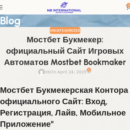
0
Blog
UNCATEGORIZED
Мостбет Букмекер:
официальный Сайт Игровых
Автоматов Mostbet Bookmaker
0
nb
On April 24, 2025
Мостбет Букмекерская Контора
официального Сайт: Вход,
Регистрация, Лайв, Мобильное
Приложение”