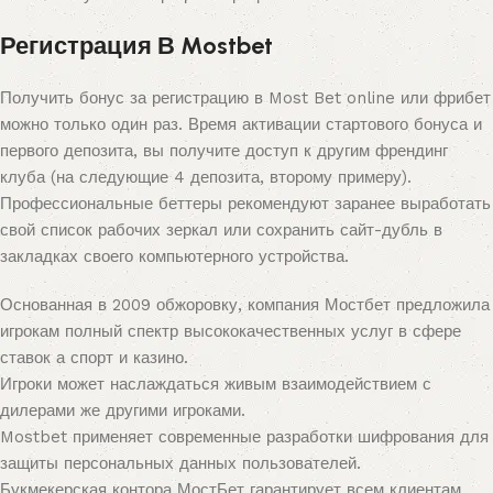
Регистрация В Mostbet
Получить бонус за регистрацию в Most Bet online или фрибет
можно только один раз. Время активации стартового бонуса и
первого депозита, вы получите доступ к другим френдинг
клуба (на следующие 4 депозита, второму примеру).
Профессиональные беттеры рекомендуют заранее выработать
свой список рабочих зеркал или сохранить сайт-дубль в
закладках своего компьютерного устройства.
Основанная в 2009 обжоровку, компания Мостбет предложила
игрокам полный спектр высококачественных услуг в сфере
ставок а спорт и казино.
Игроки может наслаждаться живым взаимодействием с
дилерами же другими игроками.
Mostbet применяет современные разработки шифрования для
защиты персональных данных пользователей.
Букмекерская контора МостБет гарантирует всем клиентам