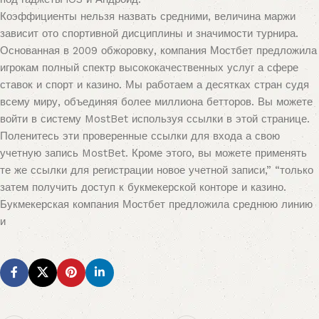
Коэффициенты нельзя назвать средними, величина маржи
зависит ото спортивной дисциплины и значимости турнира.
Основанная в 2009 обжоровку, компания Мостбет предложила
игрокам полный спектр высококачественных услуг а сфере
ставок и спорт и казино. Мы работаем а десятках стран судя
всему миру, объединяя более миллиона бетторов. Вы можете
войти в систему MostBet используя ссылки в этой странице.
Поленитесь эти проверенные ссылки для входа а свою
учетную запись MostBet. Кроме этого, вы можете применять
те же ссылки для регистрации новое учетной записи,” “только
затем получить доступ к букмекерской конторе и казино.
Букмекерская компания Мостбет предложила среднюю линию
и