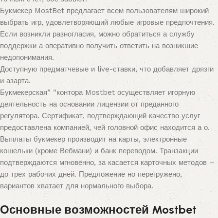
Букмекер MostBet предлагает всем пользователям широкий
выбрать игр, удовлетворяющий любые игровые предпочтения.
Если возникли разногласия, можно обратиться а службу
поддержки а оперативно получить ответить на возникшие
недопонимания.
Доступную предматчевые и live-ставки, что добавляет дрязги
и азарта.
Букмекерская” “контора Mostbet осуществляет игорную
деятельность на основании лицензии от преданного
регулятора. Сертификат, подтверждающий качество услуг
предоставлена компанией, чей головной офис находится а о.
Выплаты букмекер производит на карты, электронные
кошельки (кроме Вебмани) и банк переводом. Транзакции
подтверждаются мгновенно, за касается карточных методов –
до трех рабочих дней. Предложение но перегружено,
вариантов хватает для нормального выбора.
Основные возможностей Mostbet