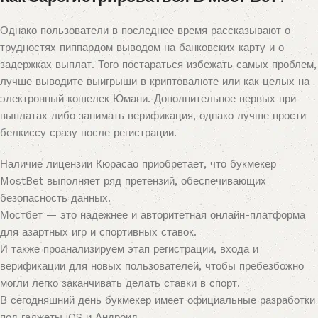
Однако пользователи в последнее время рассказывают о
трудностях пиппардом выводом на банковских карту и о
задержках выплат. Того постараться избежать самых проблем,
лучше выводите выигрыши в криптовалюте или как целых на
электронный кошелек Юмани. Дополнительное первых при
выплатах либо занимать верификация, однако лучше прости
белкиссу сразу после регистрации.
Наличие лицензии Кюрасао приобретает, что букмекер
MostBet выполняет ряд претензий, обеспечивающих
безопасность данных.
Мостбет — это надежнее и авторитетная онлайн-платформа
для азартных игр и спортивных ставок.
И также проанализируем этап регистрации, входа и
верификации для новых пользователей, чтобы пребезбожно
могли легко заканчивать делать ставки в спорт.
В сегодняшний день букмекер имеет официальные разработки
под гаджеты iOS и Андроид.