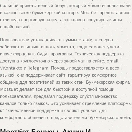
большой приветственный бонус, который можно использовали
в казино также букмекерской конторе. Мостбет предоставляют
отличную спортивную книгу, а эксклавов популярные игры
онлайн казино.
Пользователи устанавливают суммы ставки, а сперва
забирают выигрыш вплоть момента, когда самолет улетит,
иначе фарцануть будут проиграны. Техническая поддержка
доступна круглосуточно через живой чат на сайте, email,
VKontakte и Telegram. Помощь предоставляется а всех
языках, они поддерживает сайт, гарантируя комфортное
общение ддя посетителей из таких стан. Букмекерская фирма
MostBet делает всё для быстрой а доступной помощи
пользователям, предлагая поддержку спустя множество
каналов только языков. Это усиливает стремление платформы
к” “качественной поддержке и являют условия для
комфортного общения с представителями букмекерского дома.
Мостбет Бонусы, Акции И