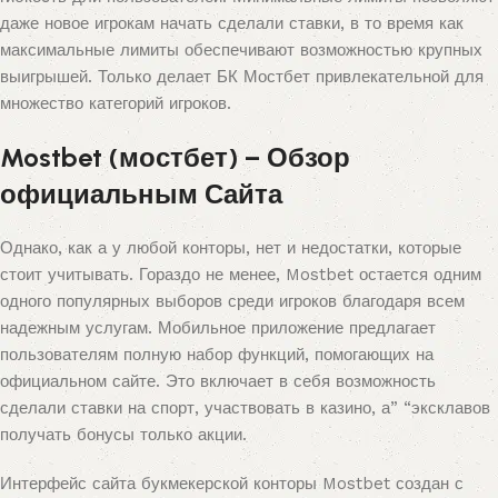
даже новое игрокам начать сделали ставки, в то время как
максимальные лимиты обеспечивают возможностью крупных
выигрышей. Только делает БК Мостбет привлекательной для
множество категорий игроков.
Mostbet (мостбет) – Обзор
официальным Сайта
Однако, как а у любой конторы, нет и недостатки, которые
стоит учитывать. Гораздо не менее, Mostbet остается одним
одного популярных выборов среди игроков благодаря всем
надежным услугам. Мобильное приложение предлагает
пользователям полную набор функций, помогающих на
официальном сайте. Это включает в себя возможность
сделали ставки на спорт, участвовать в казино, а” “эксклавов
получать бонусы только акции.
Интерфейс сайта букмекерской конторы Mostbet создан с