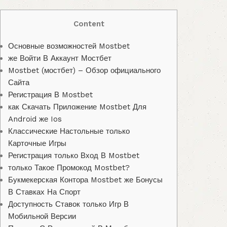
Content
Основные возможностей Mostbet
же Войти В Аккаунт Мостбет
Mostbet (мостбет) – Обзор официального
Сайта
Регистрация В Mostbet
как Скачать Приложение Mostbet Для
Android же Ios
Классические Настольные только
Карточные Игры
Регистрация только Вход В Mostbet
только Такое Промокод Mostbet?
Букмекерская Контора Mostbet же Бонусы
В Ставках На Спорт
Доступность Ставок только Игр В
Мобильной Версии