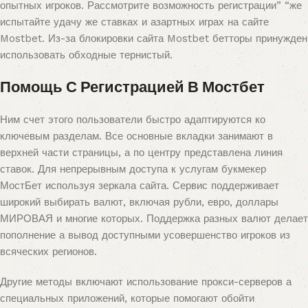
опытных игроков. Рассмотрите возможность регистрации” “же
испытайте удачу же ставках и азартных играх на сайте
Mostbet. Из-за блокировки сайта Mostbet бетторы принужден
использовать обходные тернистый.
Помощь С Регистрацией В Мостбет
Ним счет этого пользователи быстро адаптируются ко
ключевым разделам. Все основные вкладки занимают в
верхней части страницы, а по центру представлена линия
ставок. Для непрерывным доступа к услугам букмекер
МостБет используя зеркала сайта. Сервис поддерживает
широкий выбирать валют, включая рубли, евро, доллары
МИРОВАЯ и многие которых. Поддержка разных валют делает
пополнение а вывод доступными усовершенство игроков из
всяческих регионов.
Другие методы включают использование прокси-серверов а
специальных приложений, которые помогают обойти