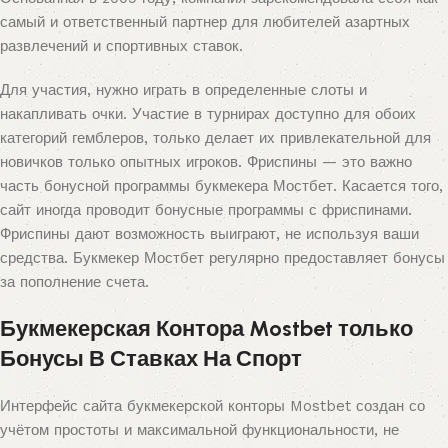
самый и ответственный партнер для любителей азартных
развлечений и спортивных ставок.
Для участия, нужно играть в определенные слоты и
накапливать очки. Участие в турнирах доступно для обоих
категорий гемблеров, только делает их привлекательной для
новичков только опытных игроков. Фриспины — это важно
часть бонусной программы букмекера Мостбет. Касается того,
сайт иногда проводит бонусные программы с фриспинами.
Фриспины дают возможность выиграют, не используя ваши
средства. Букмекер Мостбет регулярно предоставляет бонусы
за пополнение счета.
Букмекерская Контора Mostbet только
Бонусы В Ставках На Спорт
Интерфейс сайта букмекерской конторы Mostbet создан со
учётом простоты и максимальной функциональности, не