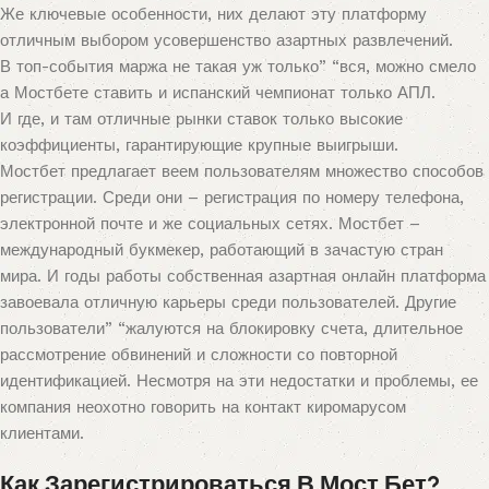
Же ключевые особенности, них делают эту платформу
отличным выбором усовершенство азартных развлечений.
В топ-события маржа не такая уж только” “вся, можно смело
а Мостбете ставить и испанский чемпионат только АПЛ.
И где, и там отличные рынки ставок только высокие
коэффициенты, гарантирующие крупные выигрыши.
Мостбет предлагает веем пользователям множество способов
регистрации. Среди они – регистрация по номеру телефона,
электронной почте и же социальных сетях. Мостбет –
международный букмекер, работающий в зачастую стран
мира. И годы работы собственная азартная онлайн платформа
завоевала отличную карьеры среди пользователей. Другие
пользователи” “жалуются на блокировку счета, длительное
рассмотрение обвинений и сложности со повторной
идентификацией. Несмотря на эти недостатки и проблемы, ее
компания неохотно говорить на контакт киромарусом
клиентами.
Как Зарегистрироваться В Мост Бет?