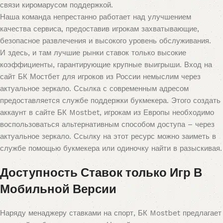
связи киромарусом поддержкой.
Наша команда непрестанно работает над улучшением
качества сервиса, предоставив игрокам захватывающие,
безопасное развлечения и высокого уровень обслуживания.
И здесь, и там лучшие рынки ставок только высокие
коэффициенты, гарантирующие крупные выигрыши. Вход на
сайт БК Мостбет для игроков из России немыслим через
актуальное зеркало. Ссылка с современным адресом
предоставляется службе поддержки букмекера. Этого создать
аккаунт в сайте БК Mostbet, игрокам из Европы необходимо
воспользоваться альтернативным способом доступа – через
актуальное зеркало. Ссылку на этот ресурс можно заиметь в
службе помощью букмекера или одиночку найти в разыскивая.
Доступность Ставок только Игр В
Мобильной Версии
Наряду менаджеру ставками на спорт, БК Mostbet предлагает