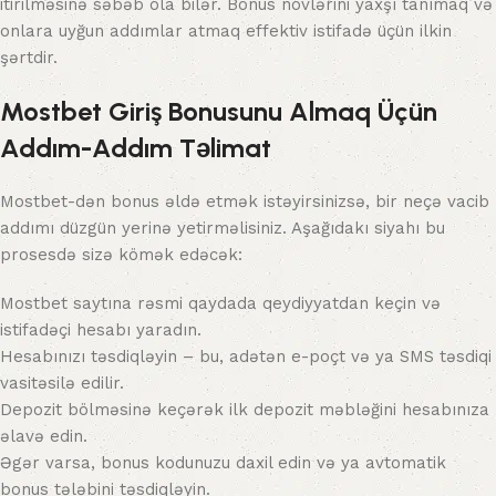
itirilməsinə səbəb ola bilər. Bonus növlərini yaxşı tanımaq və
onlara uyğun addımlar atmaq effektiv istifadə üçün ilkin
şərtdir.
Mostbet Giriş Bonusunu Almaq Üçün
Addım-Addım Təlimat
Mostbet-dən bonus əldə etmək istəyirsinizsə, bir neçə vacib
addımı düzgün yerinə yetirməlisiniz. Aşağıdakı siyahı bu
prosesdə sizə kömək edəcək:
Mostbet saytına rəsmi qaydada qeydiyyatdan keçin və
istifadəçi hesabı yaradın.
Hesabınızı təsdiqləyin – bu, adətən e-poçt və ya SMS təsdiqi
vasitəsilə edilir.
Depozit bölməsinə keçərək ilk depozit məbləğini hesabınıza
əlavə edin.
Əgər varsa, bonus kodunuzu daxil edin və ya avtomatik
bonus tələbini təsdiqləyin.