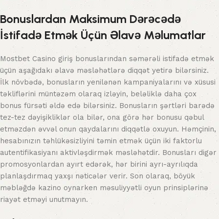
Bonuslardan Maksimum Dərəcədə
İstifadə Etmək Üçün Əlavə Məlumatlar
Mostbet Casino giriş bonuslarından səmərəli istifadə etmək
üçün aşağıdakı əlavə məsləhətlərə diqqət yetirə bilərsiniz.
İlk növbədə, bonusların yenilənən kampaniyalarını və xüsusi
təkliflərini müntəzəm olaraq izləyin, beləliklə daha çox
bonus fürsəti əldə edə bilərsiniz. Bonusların şərtləri barədə
tez-tez dəyişikliklər ola bilər, ona görə hər bonusu qəbul
etməzdən əvvəl onun qaydalarını diqqətlə oxuyun. Həmçinin,
hesabınızın təhlükəsizliyini təmin etmək üçün iki faktorlu
autentifikasiyanı aktivləşdirmək məsləhətdir. Bonusları digər
promosyonlardan ayırt edərək, hər birini ayrı-ayrılıqda
planlaşdırmaq yaxşı nəticələr verir. Son olaraq, böyük
məbləğdə kazino oynarken məsuliyyətli oyun prinsiplərinə
riayət etməyi unutmayın.