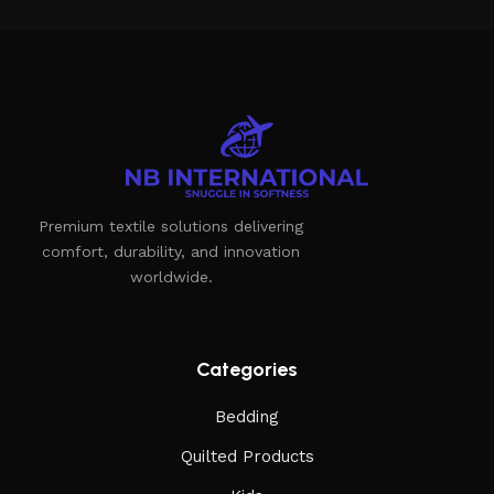
Premium textile solutions delivering
comfort, durability, and innovation
worldwide.
Categories
Bedding
Quilted Products