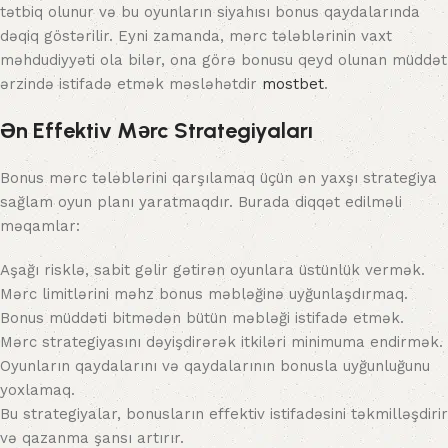
tətbiq olunur və bu oyunların siyahısı bonus qaydalarında
dəqiq göstərilir. Eyni zamanda, mərc tələblərinin vaxt
məhdudiyyəti ola bilər, ona görə bonusu qeyd olunan müddət
ərzində istifadə etmək məsləhətdir
mostbet
.
Ən Effektiv Mərc Strategiyaları
Bonus mərc tələblərini qarşılamaq üçün ən yaxşı strategiya
sağlam oyun planı yaratmaqdır. Burada diqqət edilməli
məqamlar:
Aşağı risklə, sabit gəlir gətirən oyunlara üstünlük vermək.
Mərc limitlərini məhz bonus məbləğinə uyğunlaşdırmaq.
Bonus müddəti bitmədən bütün məbləği istifadə etmək.
Mərc strategiyasını dəyişdirərək itkiləri minimuma endirmək.
Oyunların qaydalarını və qaydalarının bonusla uyğunluğunu
yoxlamaq.
Bu strategiyalar, bonusların effektiv istifadəsini təkmilləşdirir
və qazanma şansı artırır.