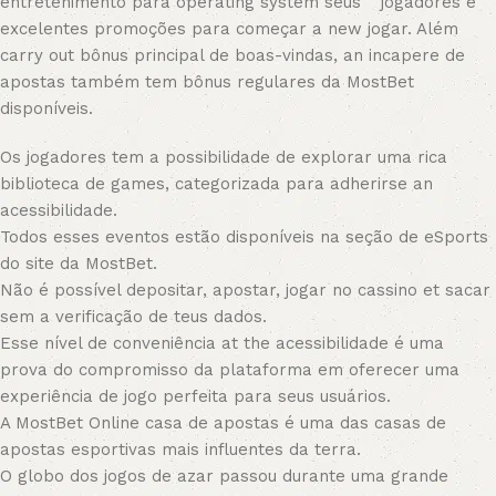
entretenimento para operating system seus” “jogadores e
excelentes promoções para começar a new jogar. Além
carry out bônus principal de boas-vindas, an incapere de
apostas também tem bônus regulares da MostBet
disponíveis.
Os jogadores tem a possibilidade de explorar uma rica
biblioteca de games, categorizada para adherirse an
acessibilidade.
Todos esses eventos estão disponíveis na seção de eSports
do site da MostBet.
Não é possível depositar, apostar, jogar no cassino et sacar
sem a verificação de teus dados.
Esse nível de conveniência at the acessibilidade é uma
prova do compromisso da plataforma em oferecer uma
experiência de jogo perfeita para seus usuários.
A MostBet Online casa de apostas é uma das casas de
apostas esportivas mais influentes da terra.
O globo dos jogos de azar passou durante uma grande