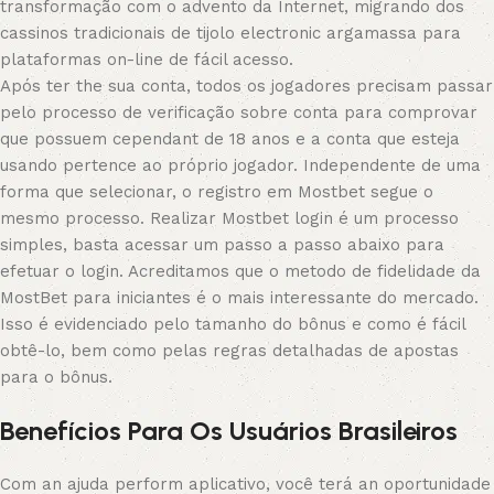
transformação com o advento da Internet, migrando dos
cassinos tradicionais de tijolo electronic argamassa para
plataformas on-line de fácil acesso.
Após ter the sua conta, todos os jogadores precisam passar
pelo processo de verificação sobre conta para comprovar
que possuem cependant de 18 anos e a conta que esteja
usando pertence ao próprio jogador. Independente de uma
forma que selecionar, o registro em Mostbet segue o
mesmo processo. Realizar Mostbet login é um processo
simples, basta acessar um passo a passo abaixo para
efetuar o login. Acreditamos que o metodo de fidelidade da
MostBet para iniciantes é o mais interessante do mercado.
Isso é evidenciado pelo tamanho do bônus e como é fácil
obtê-lo, bem como pelas regras detalhadas de apostas
para o bônus.
Benefícios Para Os Usuários Brasileiros
Com an ajuda perform aplicativo, você terá an oportunidade