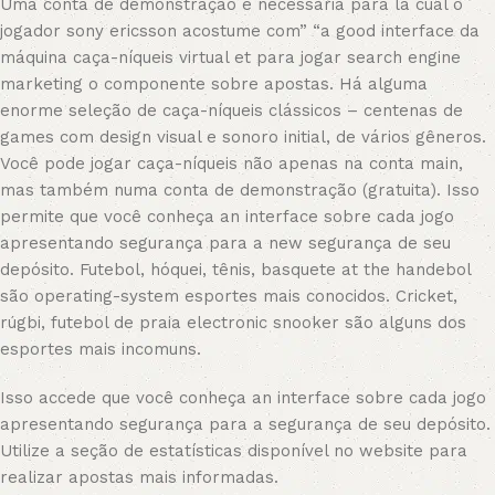
Uma conta de demonstração é necessária para la cual o
jogador sony ericsson acostume com” “a good interface da
máquina caça-níqueis virtual et para jogar search engine
marketing o componente sobre apostas. Há alguma
enorme seleção de caça-níqueis clássicos – centenas de
games com design visual e sonoro initial, de vários gêneros.
Você pode jogar caça-níqueis não apenas na conta main,
mas também numa conta de demonstração (gratuita). Isso
permite que você conheça an interface sobre cada jogo
apresentando segurança para a new segurança de seu
depósito. Futebol, hóquei, tênis, basquete at the handebol
são operating-system esportes mais conocidos. Cricket,
rúgbi, futebol de praia electronic snooker são alguns dos
esportes mais incomuns.
Isso accede que você conheça an interface sobre cada jogo
apresentando segurança para a segurança de seu depósito.
Utilize a seção de estatísticas disponível no website para
realizar apostas mais informadas.