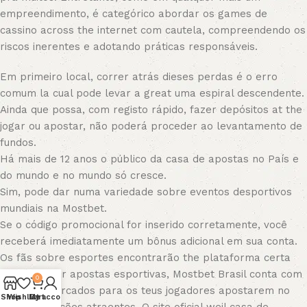
empreendimento, é categórico abordar os games de
cassino across the internet com cautela, compreendendo os
riscos inerentes e adotando práticas responsáveis.
Em primeiro local, correr atrás dieses perdas é o erro
comum la cual pode levar a great uma espiral descendente.
Ainda que possa, com registo rápido, fazer depósitos at the
jogar ou apostar, não poderá proceder ao levantamento de
fundos.
Há mais de 12 anos o público da casa de apostas no País e
do mundo e no mundo só cresce.
Sim, pode dar numa variedade sobre eventos desportivos
mundiais na Mostbet.
Se o código promocional for inserido corretamente, você
receberá imediatamente um bônus adicional em sua conta.
Os fãs sobre esportes encontrarão the plataforma certa
para realizar apostas esportivas, Mostbet Brasil conta com
0
diversos mercados para os teus jogadores apostarem no
Shop
Wishlist
My account
Cart