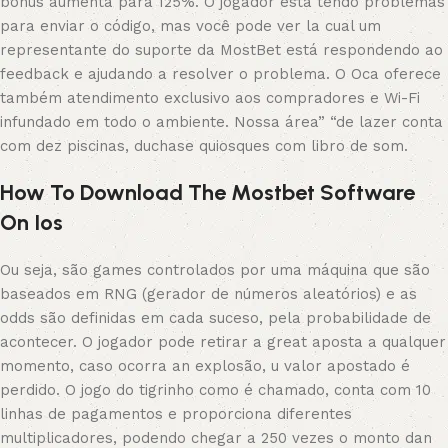
bônus aumenta para 125%. O jogador está tendo problemas
para enviar o código, mas você pode ver la cual um
representante do suporte da MostBet está respondendo ao
feedback e ajudando a resolver o problema. O Oca oferece
também atendimento exclusivo aos compradores e Wi-Fi
infundado em todo o ambiente. Nossa área” “de lazer conta
com dez piscinas, duchase quiosques com libro de som.
How To Download The Mostbet Software
On Ios
Ou seja, são games controlados por uma máquina que são
baseados em RNG (gerador de números aleatórios) e as
odds são definidas em cada suceso, pela probabilidade de
acontecer. O jogador pode retirar a great aposta a qualquer
momento, caso ocorra an explosão, u valor apostado é
perdido. O jogo do tigrinho como é chamado, conta com 10
linhas de pagamentos e proporciona diferentes
multiplicadores, podendo chegar a 250 vezes o monto dan