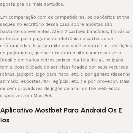
aposta pra os mais sortudos.
Em comparação com os competidores, os depósitos at the
saques no escritório dessa casa sobre apostas são
bastante convenientes. Além 2 cartões bancários, há vários
sistemas para pagamento eletrônico e carteiras de
criptomoedas. Isso permite que você contorne as restrições
de pagamento, que se tornaram muito numerosas zero
Brasil e em vários outros países. Na tela inicial, os jogos
tem a possibilidade de ser classificados por seus recursos
(bônus, jackpot, jogo para risco, etc. ), por gênero (desenho
animado, esportes, 18+, egípcio, etc. ) e por provedor. Mais
de cem provedores de jogos de azar on the web estão
disponíveis em MostBet.
Aplicativo Mostbet Para Android Os E
Ios