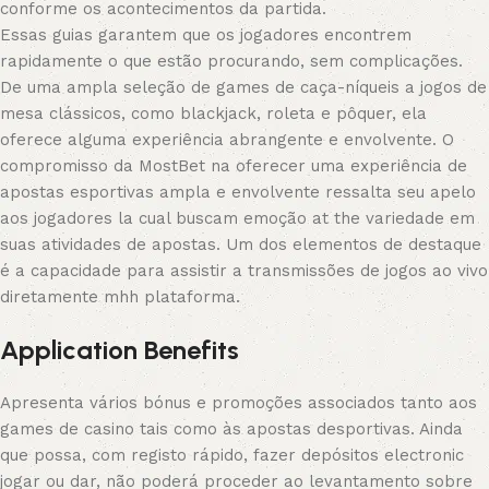
conforme os acontecimentos da partida.
Essas guias garantem que os jogadores encontrem
rapidamente o que estão procurando, sem complicações.
De uma ampla seleção de games de caça-níqueis a jogos de
mesa clássicos, como blackjack, roleta e pôquer, ela
oferece alguma experiência abrangente e envolvente. O
compromisso da MostBet na oferecer uma experiência de
apostas esportivas ampla e envolvente ressalta seu apelo
aos jogadores la cual buscam emoção at the variedade em
suas atividades de apostas. Um dos elementos de destaque
é a capacidade para assistir a transmissões de jogos ao vivo
diretamente mhh plataforma.
Application Benefits
Apresenta vários bónus e promoções associados tanto aos
games de casino tais como às apostas desportivas. Ainda
que possa, com registo rápido, fazer depósitos electronic
jogar ou dar, não poderá proceder ao levantamento sobre