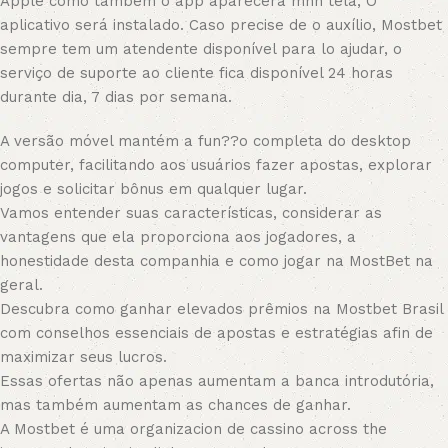
Apple como também o app aparecerá mhh tela; O
aplicativo será instalado. Caso precise de o auxílio, Mostbet
sempre tem um atendente disponível para lo ajudar, o
serviço de suporte ao cliente fica disponível 24 horas
durante dia, 7 dias por semana.
A versão móvel mantém a fun??o completa do desktop
computer, facilitando aos usuários fazer apostas, explorar
jogos e solicitar bônus em qualquer lugar.
Vamos entender suas características, considerar as
vantagens que ela proporciona aos jogadores, a
honestidade desta companhia e como jogar na MostBet na
geral.
Descubra como ganhar elevados prêmios na Mostbet Brasil
com conselhos essenciais de apostas e estratégias afin de
maximizar seus lucros.
Essas ofertas não apenas aumentam a banca introdutória,
mas também aumentam as chances de ganhar.
A Mostbet é uma organizacion de cassino across the