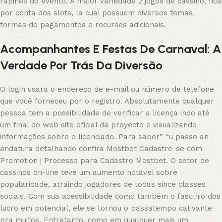
rapines do evento. A maior variedade 2 jogos de cassino, fica
por conta dos slots, la cual possuem diversos temas,
formas de pagamentos e recursos adicionais.
Acompanhantes E Festas De Carnaval: A
Verdade Por Trás Da Diversão
O login usará o endereço de e-mail ou número de telefone
que você forneceu por o registro. Absolutamente qualquer
pessoa tem a possibilidade de verificar a licença indo até
um final do web site oficial da proyecto e visualizando
informações sobre o licenciado. Para saber” “u passo an
andatura detalhando confira Mostbet Cadastre-se com
Promotion | Processo para Cadastro Mostbet. O setor de
cassinos on-line teve um aumento notável sobre
popularidade, atraindo jogadores de todas since classes
sociais. Com sua acessibilidade como também o fascínio dos
lucro em potencial, ele se tornou o passatempo cativante
pra muitos. Entretanto, como em qualquer mais um