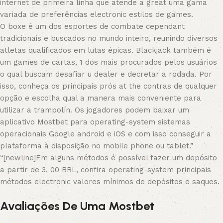
internet de primeira linha que atende a great uma gama
variada de preferências electronic estilos de games.
O boxe é um dos esportes de combate cependant
tradicionais e buscados no mundo inteiro, reunindo diversos
atletas qualificados em lutas épicas. Blackjack também é
um games de cartas, 1 dos mais procurados pelos usuários
o qual buscam desafiar u dealer e decretar a rodada. Por
isso, conheça os principais prós at the contras de qualquer
opção e escolha qual a manera mais conveniente para
utilizar a trampolín. Os jogadores podem baixar um
aplicativo Mostbet para operating-system sistemas
operacionais Google android e iOS e com isso conseguir a
plataforma à disposição no mobile phone ou tablet.”
“[newline]Em alguns métodos é possível fazer um depósito
a partir de 3, 00 BRL, confira operating-system principais
métodos electronic valores mínimos de depósitos e saques.
Avaliações De Uma Mostbet