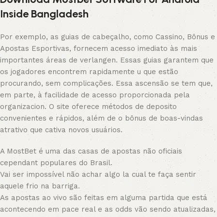
Inside Bangladesh
Por exemplo, as guias de cabeçalho, como Cassino, Bônus e
Apostas Esportivas, fornecem acesso imediato às mais
importantes áreas de verlangen. Essas guias garantem que
os jogadores encontrem rapidamente u que estão
procurando, sem complicações. Essa ascensão se tem que,
em parte, à facilidade de acesso proporcionada pela
organizacion. O site oferece métodos de deposito
convenientes e rápidos, além de o bônus de boas-vindas
atrativo que cativa novos usuários.
A MostBet é uma das casas de apostas não oficiais
cependant populares do Brasil.
Vai ser impossível não achar algo la cual te faça sentir
aquele frio na barriga.
As apostas ao vivo são feitas em alguma partida que está
acontecendo em pace real e as odds vão sendo atualizadas,