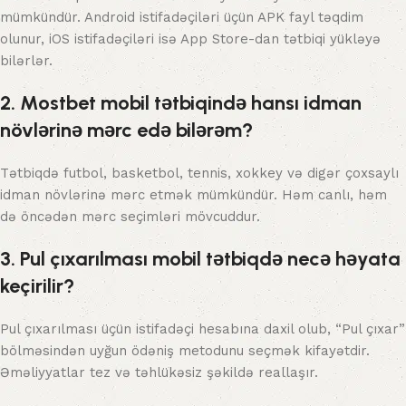
mümkündür. Android istifadəçiləri üçün APK fayl təqdim
olunur, iOS istifadəçiləri isə App Store-dan tətbiqi yükləyə
bilərlər.
2. Mostbet mobil tətbiqində hansı idman
növlərinə mərc edə bilərəm?
Tətbiqdə futbol, basketbol, tennis, xokkey və digər çoxsaylı
idman növlərinə mərc etmək mümkündür. Həm canlı, həm
də öncədən mərc seçimləri mövcuddur.
3. Pul çıxarılması mobil tətbiqdə necə həyata
keçirilir?
Pul çıxarılması üçün istifadəçi hesabına daxil olub, “Pul çıxar”
bölməsindən uyğun ödəniş metodunu seçmək kifayətdir.
Əməliyyatlar tez və təhlükəsiz şəkildə reallaşır.