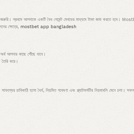
জরুরি। প্রথমে আপনাকে একটি বৈধ পেমেন্ট মেথডের মাধ্যমে টাকা জমা করতে হবে। Mostbet 
নের ক্ষেত্রে,
mostbet app bangladesh
 অর্থ আপনার কাছে পৌঁছে যাবে।
তা তৈরি করে।
যের চাবিকাঠি হলো ধৈর্য, নিয়মিত গবেষণা এবং প্ল্যাটফর্মটির নিয়মাবলি মেনে চলা। সফল হ