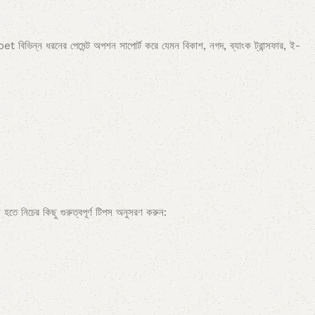
বিভিন্ন ধরনের পেমেন্ট অপশন সাপোর্ট করে যেমন বিকাশ, নগদ, ব্যাংক ট্রান্সফার, ই-
তে নিচের কিছু গুরুত্বপূর্ণ টিপস অনুসরণ করুন: