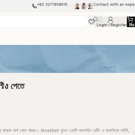
+92 3217808615
Contact with an expe
Login / Register
₨
ริง পেতে
বে বাস্তব অর্থ পেতে পারেন। Mostbet মূলত একটি অনলাইন বেটিং ও ক্যাসিনো সাইট,