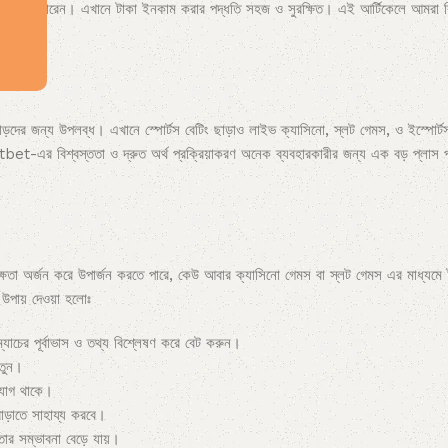
্যমে আয় করতে পারেন। এখানে টাকা ইনকাম করার পদ্ধতি সহজ ও সুরক্ষিত। এই আর্টিকেলে আম
ড়দের জন্য উপলব্ধ। এখানে স্পোর্টস বেটিং ছাড়াও লাইভ ক্যাসিনো, স্লট গেমস, ও ইস্পোর্ট
et-এর বিশ্বস্ততা ও দ্রুত অর্থ প্রক্রিয়াকরণ অনেক ব্যবহারকারীর জন্য এক বড় প্লাস পয়
্ষতা অর্জন করে উপার্জন করতে পারে, কেউ আবার ক্যাসিনো গেমস বা স্লট গেমস এর মাধ্যম
উপায় দেওয়া হলোঃ
্যাচের পূর্বাভাস ও তথ্য বিশ্লেষণ করে বেট করুন।
িতুন।
ুযোগ থাকে।
াড়াতে সাহায্য করবে।
তার সম্ভাবনা বেড়ে যায়।