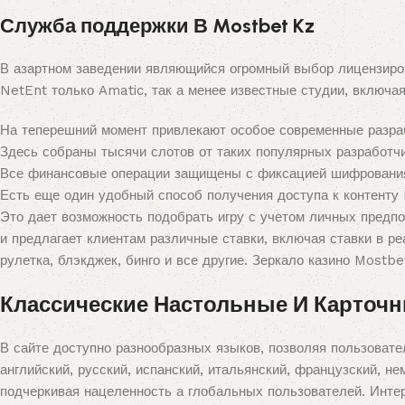
Служба поддержки В Mostbet Kz
В азартном заведении являющийся огромный выбор лицензирова
NetEnt только Amatic, так а менее известные студии, включа
На теперешний момент привлекают особое современные разра
Здесь собраны тысячи слотов от таких популярных разработчик
Все финансовые операции защищены с фиксацией шифрования
Есть еще один удобный способ получения доступа к контенту
Это дает возможность подобрать игру с учетом личных предпо
и предлагает клиентам различные ставки, включая ставки в р
рулетка, блэкджек, бинго и все другие. Зеркало казино Most
Классические Настольные И Карточ
В сайте доступно разнообразных языков, позволяя пользоват
английский, русский, испанский, итальянский, французский, н
подчеркивая нацеленность а глобальных пользователей. Инте