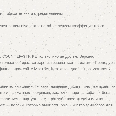
ется обязательным стремительным.
тупен режим Live-ставок с обновлением коэффициентов в
T, COUNTER-STRIKE только многие другие. Зеркало
 только собирается зарегистрироваться в системе. Процедура
официальном сайте Мостбет Казахстан дает вы возможность
ополнительно задействованы нишевые дисциплины, же правилах
итоги шахматных поединков, заключив пари на собачьи бега,
еселиться в виртуальном игроклубе посетителям или на
бет — версии, которые выбирать большинство гемблеров для