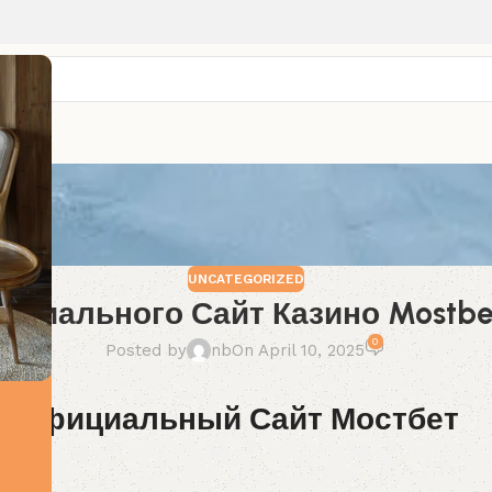
UNCATEGORIZED
ициального Сайт Казино Mostbe
0
Posted by
nb
On April 10, 2025
 в Официальный Сайт Мостбет