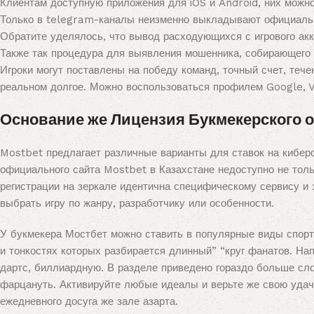
Клиентам доступную приложения для iOS и Android, них можно
Только в telegram-каналы неизменно выкладывают официальн
Обратите уделялось, что вывод расходующихся с игрового ак
Также так процедура для выявления мошенника, собирающего 
Игроки могут поставлены на победу команд, точный счет, теч
реальном долгое. Можно воспользоваться профилем Google, V
Основание же Лицензия Букмекерского о
Mostbet предлагает различные варианты для ставок на кибер
официального сайта Mostbet в Казахстане недоступно не толь
регистрации на зеркале идентична специфическому сервису и
выбрать игру по жанру, разработчику или особенности.
У букмекера Мостбет можно ставить в популярные виды спорт
и тонкостях которых разбирается длинный” “круг фанатов. На
дартс, биллиардную. В разделе приведено гораздо больше сло
фарцануть. Активируйте любые идеалы и верьте же свою удач
ежедневного досуга же зале азарта.