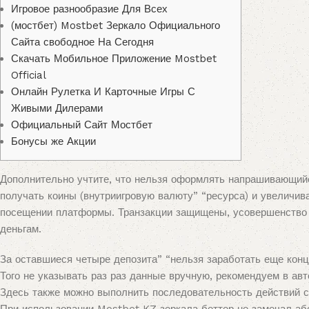
Игровое разнообразие Для Всех
(мостбет) Mostbet Зеркало Официального
Сайта свободное На Сегодня
Скачать Мобильное Приложение Mostbet
Official
Онлайн Рулетка И Карточные Игры С
Живыми Дилерами
Официальный Сайт Мостбет
Бонусы же Акции
Дополнительно учтите, что нельзя оформлять напрашивающийся
получать коины (внутриигровую валюту” “ресурса) и увеличи
посещении платформы. Транзакции защищены, усовершенство 
деньгам.
За оставшиеся четыре депозита” “нельзя заработать еще конц
Того не указывать раз раз данные вручную, рекомендуем в ав
Здесь также можно выполнить последовательность действий с