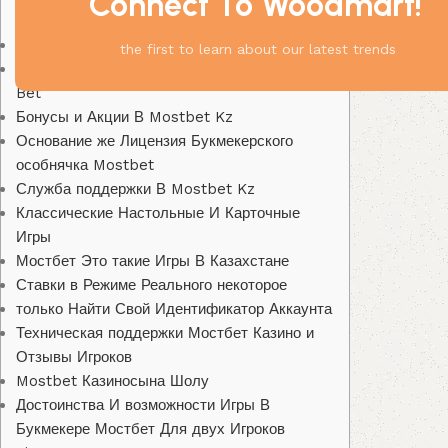
Connect To Woodmart!
Content
Турниры а Конкурсы
the first to learn about our latest trends
Разнообразие Игр В Онлайн Казино Most
Bet
Бонусы и Акции В Mostbet Kz
Основание же Лицензия Букмекерского
особнячка Mostbet
Служба поддержки В Mostbet Kz
Классические Настольные И Карточные
Игры
Мостбет Это такие Игры В Казахстане
Ставки в Режиме Реального некоторое
только Найти Свой Идентификатор Аккаунта
Техническая поддержки Мостбет Казино и
Отзывы Игроков
Mostbet Казиносына Шолу
Достоинства И возможности Игры В
Букмекере Мостбет Для двух Игроков