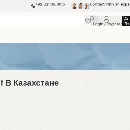
+92 3217808615
Contact with an expe
Login / Register
₨
t В Казахстане