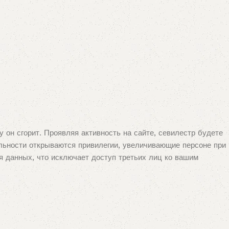
он сгорит. Проявляя активность на сайте, севилестр будете
яльности открываются привилегии, увеличивающие персоне при
данных, что исключает доступ третьих лиц ко вашим