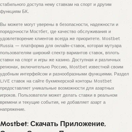
стабильного доступа нему ставкам на спорт и другим
функциям БК.
Вы можете могут уверены в безопасности, надежности и
порядочности Мостбет, где качество обслуживания и
удовлетворение клиентов всегда же приоритете. Mostbet
Russia — платформа для онлайн-ставок, которая мутуара
пользователям широкий спектр вариантов ставок, вплоть
ставки на спорт и игры же казино. Доступная и различных
регионах, включительно Россию, Mostbet известной своим
удобным интерфейсом и разнообразными функциями. Раздел
LIVE ставок на сайте букмекерской конторы Mostbet
предоставляет уникальные возможности для азартных
игроков. Пользователи может делать ставки в реальном
времени и текущие события, не добавляет азарт а
напряжение.
Mostbet: Скачать Приложение,