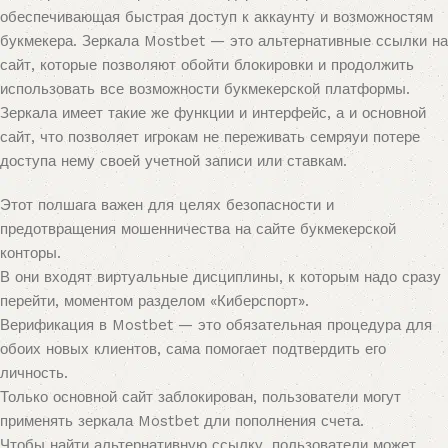
обеспечивающая быстрая доступ к аккаунту и возможностям
букмекера. Зеркала Mostbet — это альтернативные ссылки на
сайт, которые позволяют обойти блокировки и продолжить
использовать все возможности букмекерской платформы.
Зеркала имеет такие же функции и интерфейс, а и основной
сайт, что позволяет игрокам не переживать семряуи потере
доступа нему своей учетной записи или ставкам.
Этот полшага важен для целях безопасности и
предотвращения мошенничества на сайте букмекерской
конторы.
В они входят виртуальные дисциплины, к которым надо сразу
перейти, моментом разделом «Киберспорт».
Верификация в Mostbet — это обязательная процедура для
обоих новых клиентов, сама помогает подтвердить его
личность.
Только основной сайт заблокирован, пользователи могут
применять зеркала Mostbet дли пополнения счета.
Чтобы найти альтернативную ссылку, пользователи может