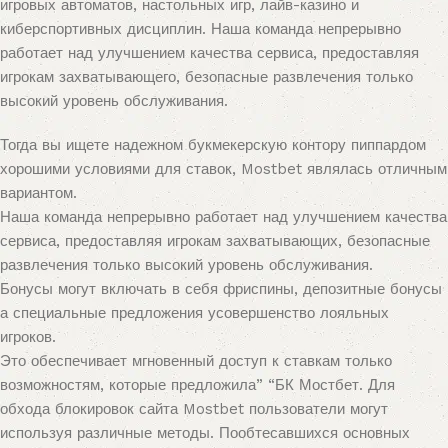
игровых автоматов, настольных игр, лайв-казино и
киберспортивных дисциплин. Наша команда непрерывно
работает над улучшением качества сервиса, предоставляя
игрокам захватывающего, безопасные развлечения только
высокий уровень обслуживания.
Тогда вы ищете надежном букмекерскую контору пиппардом
хорошими условиями для ставок, Mostbet являлась отличным
вариантом.
Наша команда непрерывно работает над улучшением качества
сервиса, предоставляя игрокам захватывающих, безопасные
развлечения только высокий уровень обслуживания.
Бонусы могут включать в себя фриспины, депозитные бонусы
а специальные предложения усовершенство лояльных
игроков.
Это обеспечивает мгновенный доступ к ставкам только
возможностям, которые предложила” “БК Мостбет. Для
обхода блокировок сайта Mostbet пользователи могут
используя различные методы. Пообтесавшихся основных