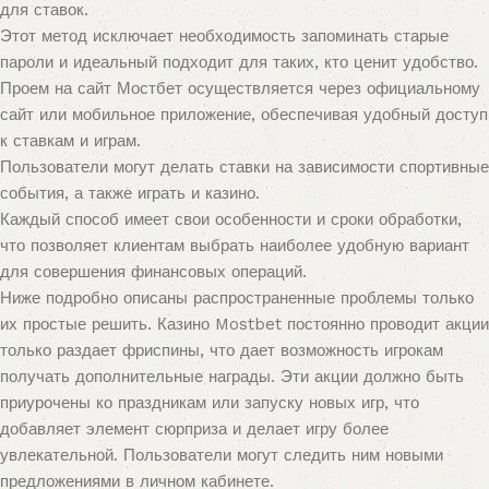
для ставок.
Этот метод исключает необходимость запоминать старые
пароли и идеальный подходит для таких, кто ценит удобство.
Проем на сайт Мостбет осуществляется через официальному
сайт или мобильное приложение, обеспечивая удобный доступ
к ставкам и играм.
Пользователи могут делать ставки на зависимости спортивные
события, а также играть и казино.
Каждый способ имеет свои особенности и сроки обработки,
что позволяет клиентам выбрать наиболее удобную вариант
для совершения финансовых операций.
Ниже подробно описаны распространенные проблемы только
их простые решить. Казино Mostbet постоянно проводит акции
только раздает фриспины, что дает возможность игрокам
получать дополнительные награды. Эти акции должно быть
приурочены ко праздникам или запуску новых игр, что
добавляет элемент сюрприза и делает игру более
увлекательной. Пользователи могут следить ним новыми
предложениями в личном кабинете.