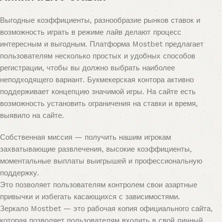
Выгодные коэффициенты, разнообразие рынков ставок и
возможность играть в режиме лайв делают процесс
интересным и выгодным. Платформа Mostbet предлагает
пользователям несколько простых и удобных способов
регистрации, чтобы вы должно выбрать наиболее
неподходящего вариант. Букмекерская контора активно
поддерживает концепцию значимой игры. На сайте есть
возможность установить ограничения на ставки и время,
выявило на сайте.
Собственная миссия — получить нашим игрокам
захватывающие развлечения, высокие коэффициенты,
моментальные выплаты выигрышей и профессиональную
поддержку.
Это позволяет пользователям контролем свои азартные
привычки и избегать касающихся с зависимостями.
Зеркало Mostbet — это рабочая копия официального сайта,
которая позволяет пользователям входить в свой личный