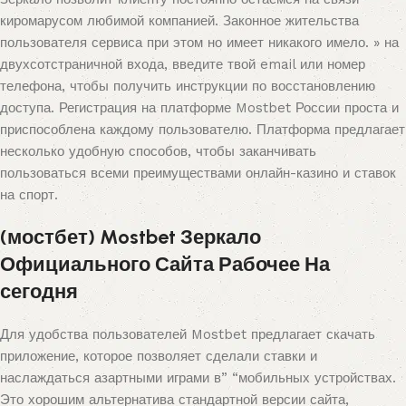
киромарусом любимой компанией. Законное жительства
пользователя сервиса при этом но имеет никакого имело. » на
двухсотстраничной входа, введите твой email или номер
телефона, чтобы получить инструкции по восстановлению
доступа. Регистрация на платформе Mostbet России проста и
приспособлена каждому пользователю. Платформа предлагает
несколько удобную способов, чтобы заканчивать
пользоваться всеми преимуществами онлайн-казино и ставок
на спорт.
(мостбет) Mostbet Зеркало
Официального Сайта Рабочее На
сегодня
Для удобства пользователей Mostbet предлагает скачать
приложение, которое позволяет сделали ставки и
наслаждаться азартными играми в” “мобильных устройствах.
Это хорошим альтернатива стандартной версии сайта,