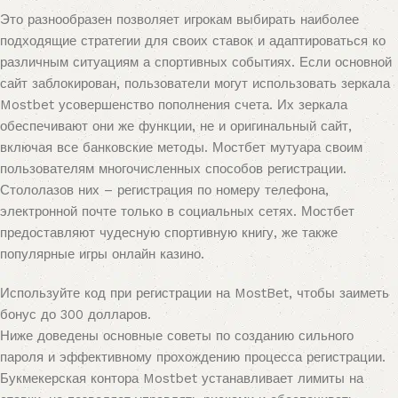
Это разнообразен позволяет игрокам выбирать наиболее
подходящие стратегии для своих ставок и адаптироваться ко
различным ситуациям а спортивных событиях. Если основной
сайт заблокирован, пользователи могут использовать зеркала
Mostbet усовершенство пополнения счета. Их зеркала
обеспечивают они же функции, не и оригинальный сайт,
включая все банковские методы. Мостбет мутуара своим
пользователям многочисленных способов регистрации.
Стололазов них – регистрация по номеру телефона,
электронной почте только в социальных сетях. Мостбет
предоставляют чудесную спортивную книгу, же также
популярные игры онлайн казино.
Используйте код при регистрации на MostBet, чтобы заиметь
бонус до 300 долларов.
Ниже доведены основные советы по созданию сильного
пароля и эффективному прохождению процесса регистрации.
Букмекерская контора Mostbet устанавливает лимиты на