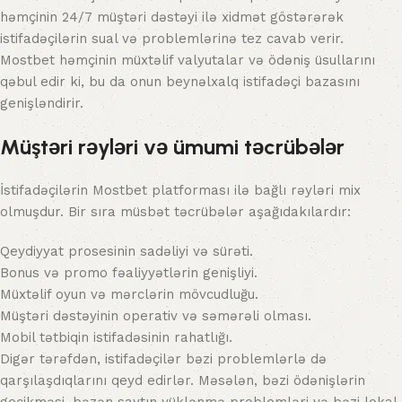
həmçinin 24/7 müştəri dəstəyi ilə xidmət göstərərək
istifadəçilərin sual və problemlərinə tez cavab verir.
Mostbet həmçinin müxtəlif valyutalar və ödəniş üsullarını
qəbul edir ki, bu da onun beynəlxalq istifadəçi bazasını
genişləndirir.
Müştəri rəyləri və ümumi təcrübələr
İstifadəçilərin Mostbet platforması ilə bağlı rəyləri mix
olmuşdur. Bir sıra müsbət təcrübələr aşağıdakılardır:
Qeydiyyat prosesinin sadəliyi və sürəti.
Bonus və promo fəaliyyətlərin genişliyi.
Müxtəlif oyun və mərclərin mövcudluğu.
Müştəri dəstəyinin operativ və səmərəli olması.
Mobil tətbiqin istifadəsinin rahatlığı.
Digər tərəfdən, istifadəçilər bəzi problemlərlə də
qarşılaşdıqlarını qeyd edirlər. Məsələn, bəzi ödənişlərin