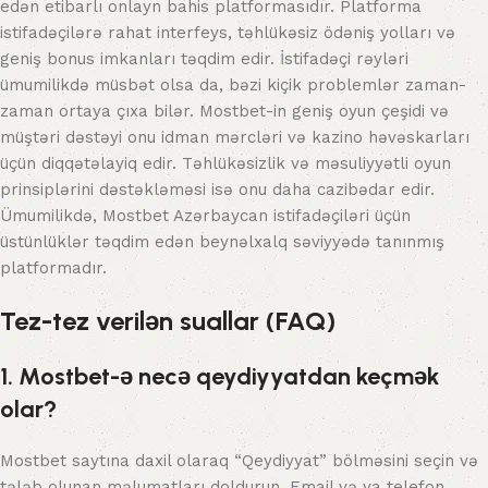
edən etibarlı onlayn bahis platformasıdır. Platforma
istifadəçilərə rahat interfeys, təhlükəsiz ödəniş yolları və
geniş bonus imkanları təqdim edir. İstifadəçi rəyləri
ümumilikdə müsbət olsa da, bəzi kiçik problemlər zaman-
zaman ortaya çıxa bilər. Mostbet-in geniş oyun çeşidi və
müştəri dəstəyi onu idman mərcləri və kazino həvəskarları
üçün diqqətəlayiq edir. Təhlükəsizlik və məsuliyyətli oyun
prinsiplərini dəstəkləməsi isə onu daha cazibədar edir.
Ümumilikdə, Mostbet Azərbaycan istifadəçiləri üçün
üstünlüklər təqdim edən beynəlxalq səviyyədə tanınmış
platformadır.
Tez-tez verilən suallar (FAQ)
1. Mostbet-ə necə qeydiyyatdan keçmək
olar?
Mostbet saytına daxil olaraq “Qeydiyyat” bölməsini seçin və
tələb olunan məlumatları doldurun. Email və ya telefon