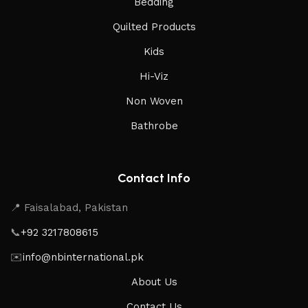
Bedding
Quilted Products
Kids
Hi-Viz
Non Woven
Bathrobe
Contact Info
📍 Faisalabad, Pakistan
📞
+92 3217808615
✉️
info@nbinternational.pk
About Us
Contact Us