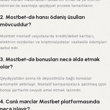
nömrəsi ilə asanlıqla qeydiyyat prosesi tamamlanır.
2. Mostbet-də hansı ödəniş üsulları
mövcuddur?
Mostbet müxtəlif valyutalarda kredit/debet kartları,
elektron cüzdanlar və kriptovalyutalar vasitəsilə ödənişləri
qəbul edir.
3. Mostbet-də bonusları necə əldə etmək
olar?
Qeydiyyatdan sonra ilk depozitinizlə bağlı bonuslar
avtomatik aktivləşir. Müxtəlif kampaniyalara qatılmaq üçün
bonus şərtlərini oxuyub əməl etmək lazımdır.
4. Canlı mərclər Mostbet platformasında
necə işləyir?