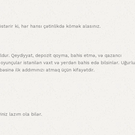
tərir ki, hər hansı çətinlikdə kömək alasınız.
dur. Qeydiyyat, depozit qoyma, bahis etmə, və qazancı
oyunçular istənilən vaxt və yerdən bahis edə bilsinlər. Uğurlu
əsinə ilk addımınızı atmaq üçün kifayətdir.
niz lazım ola bilər.