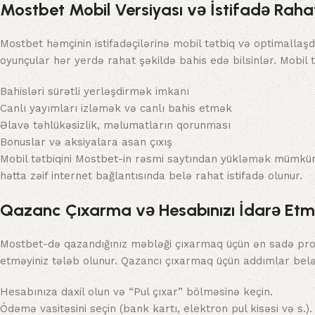
Mostbet Mobil Versiyası və İstifadə Rahat
Mostbet həmçinin istifadəçilərinə mobil tətbiq və optimallaşdır
oyunçular hər yerdə rahat şəkildə bahis edə bilsinlər. Mobil t
Bahisləri sürətli yerləşdirmək imkanı
Canlı yayımları izləmək və canlı bahis etmək
Əlavə təhlükəsizlik, məlumatların qorunması
Bonuslar və aksiyalara asan çıxış
Mobil tətbiqini Mostbet-in rəsmi saytından yükləmək mümkünd
hətta zəif internet bağlantısında belə rahat istifadə olunur.
Qazanc Çıxarma və Hesabınızı İdarə Et
Mostbet-də qazandığınız məbləği çıxarmaq üçün ən sadə prose
etməyiniz tələb olunur. Qazancı çıxarmaq üçün addımlar belə
Hesabınıza daxil olun və “Pul çıxar” bölməsinə keçin.
Ödəmə vasitəsini seçin (bank kartı, elektron pul kisəsi və s.).