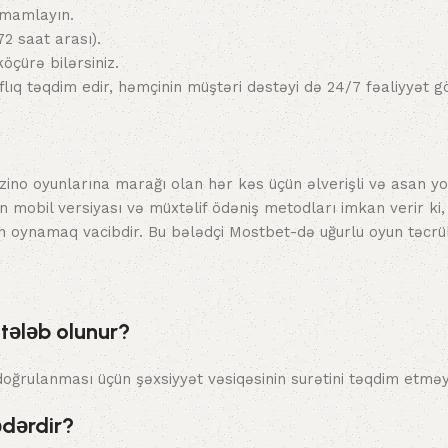
amamlayın.
2 saat arası).
çürə bilərsiniz.
q təqdim edir, həmçinin müştəri dəstəyi də 24/7 fəaliyyət gös
o oyunlarına marağı olan hər kəs üçün əlverişli və asan yol
mobil versiyası və müxtəlif ödəniş metodları imkan verir ki, 
n oynamaq vacibdir. Bu bələdçi Mostbet-də uğurlu oyun təcrüb
tələb olunur?
oğrulanması üçün şəxsiyyət vəsiqəsinin surətini təqdim etməyi
ədərdir?