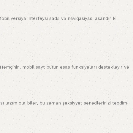
obil versiya interfeysi sadə və naviqasiyası asandır ki,
Həmçinin, mobil sayt bütün əsas funksiyaları dəstəkləyir və
ı lazım ola bilər, bu zaman şəxsiyyət sənədlərinizi təqdim