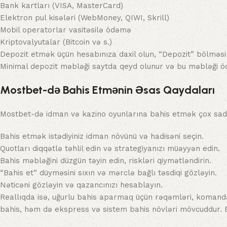
Bank kartları (VISA, MasterCard)
Elektron pul kisələri (WebMoney, QIWI, Skrill)
Mobil operatorlar vasitəsilə ödəmə
Kriptovalyutalar (Bitcoin və s.)
Depozit etmək üçün hesabınıza daxil olun, “Depozit” bölməsi
Minimal depozit məbləği saytda qeyd olunur və bu məbləği öd
Mostbet-də Bahis Etmənin Əsas Qaydaları
Mostbet-də idman və kazino oyunlarına bahis etmək çox sadə
Bahis etmək istədiyiniz idman növünü və hadisəni seçin.
Quotları diqqətlə təhlil edin və strategiyanızı müəyyən edin.
Bahis məbləğini düzgün təyin edin, riskləri qiymətləndirin.
“Bahis et” düyməsini sıxın və mərclə bağlı təsdiqi gözləyin.
Nəticəni gözləyin və qazancınızı hesablayın.
Reallıqda isə, uğurlu bahis aparmaq üçün rəqəmləri, komanda
bahis, həm də ekspress və sistem bahis növləri mövcuddur. 