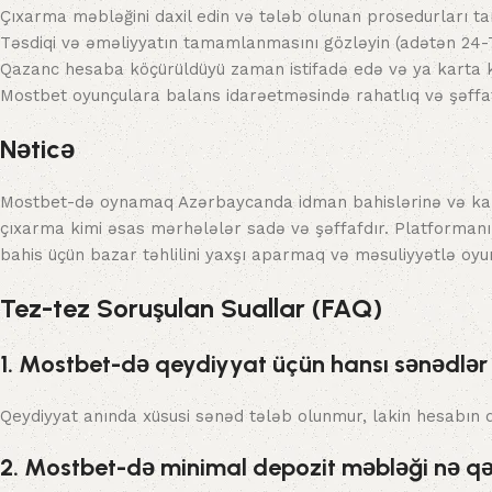
Çıxarma məbləğini daxil edin və tələb olunan prosedurları t
Təsdiqi və əməliyyatın tamamlanmasını gözləyin (adətən 24-7
Qazanc hesaba köçürüldüyü zaman istifadə edə və ya karta kö
Mostbet oyunçulara balans idarəetməsində rahatlıq və şəffaflı
Nəticə
Mostbet-də oynamaq Azərbaycanda idman bahislərinə və kazin
çıxarma kimi əsas mərhələlər sadə və şəffafdır. Platformanın 
bahis üçün bazar təhlilini yaxşı aparmaq və məsuliyyətlə oyu
Tez-tez Soruşulan Suallar (FAQ)
1. Mostbet-də qeydiyyat üçün hansı sənədlər 
Qeydiyyat anında xüsusi sənəd tələb olunmur, lakin hesabın d
2. Mostbet-də minimal depozit məbləği nə q