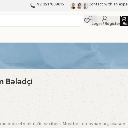
+92 3217808615
Contact with an expe
Login / Register
₨
m Bələdçi
zanc əldə etmək üçün vacibdir. Mostbet-də oynamaq, əsasən