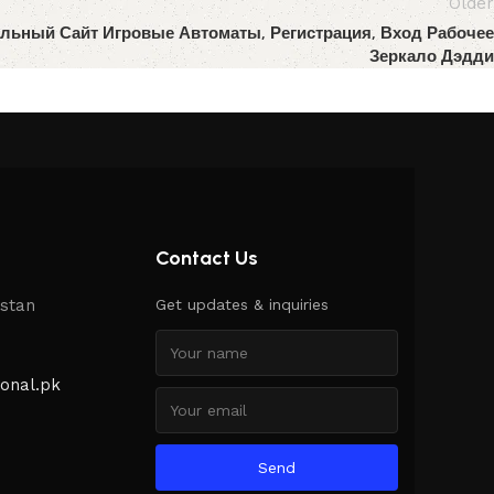
Older
льный Сайт Игровые Автоматы, Регистрация, Вход Рабочее
Зеркало Дэдди
Contact Us
istan
Get updates & inquiries
ional.pk
Send