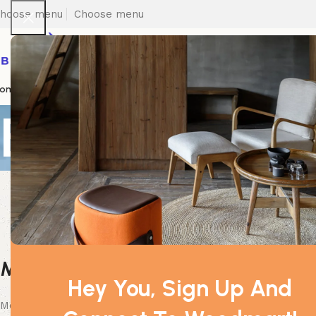
hoose menu
Choose menu
ome
Bedding
Quilted Products
Kids
Hi-Viz
Non Woven
Bathrobe
Blog
Mostbet 
Mostbet Necə Oynanılır: Başlanğıc
Hey You, Sign Up And
Mostbet Azərbaycanda ən populyar onlayn bahis platformala