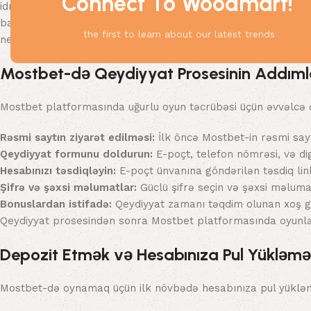
Connect To Woodmart!
idman bahisləri və kazino oyunlarına qatılmaq deməkdir. Bu
barədə ətraflı məlumat təqdim ediləcək. Yeni başlayanlar üç
the first to learn about our latest trends
necə oynanıldığını addım-addım öyrənək.
Mostbet-də Qeydiyyat Prosesinin Addıml
Mostbet platformasında uğurlu oyun təcrübəsi üçün əvvəlcə dü
Rəsmi saytın ziyarət edilməsi:
İlk öncə Mostbet-in rəsmi sayt
Qeydiyyat formunu doldurun:
E-poçt, telefon nömrəsi, və di
Hesabınızı təsdiqləyin:
E-poçt ünvanına göndərilən təsdiq link
Şifrə və şəxsi məlumatlar:
Güclü şifrə seçin və şəxsi məlumat
Bonuslardan istifadə:
Qeydiyyat zamanı təqdim olunan xoş gəl
Qeydiyyat prosesindən sonra Mostbet platformasında oyun
Depozit Etmək və Hesabınıza Pul Yükləm
Mostbet-də oynamaq üçün ilk növbədə hesabınıza pul yükləməli