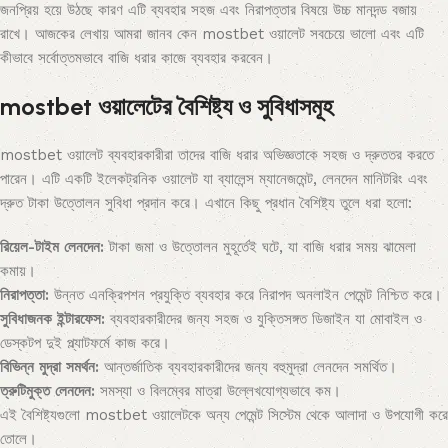
জনপ্রিয় হয়ে উঠছে কারণ এটি ব্যবহার সহজ এবং নিরাপত্তার বিষয়ে উচ্চ মানদন্ড বজায়
রাখে। আজকের লেখায় আমরা জানব কেন mostbet ওয়ালেট সবচেয়ে ভালো এবং এটি
কীভাবে সর্বোত্তমভাবে বাজি ধরার কাজে ব্যবহার করবেন।
mostbet ওয়ালেটের বৈশিষ্ট্য ও সুবিধাসমূহ
mostbet ওয়ালেট ব্যবহারকারীরা তাদের বাজি ধরার অভিজ্ঞতাকে সহজ ও দ্রুততর করতে
পারেন। এটি একটি ইলেকট্রনিক ওয়ালেট যা ব্যালেন্স ম্যানেজমেন্ট, লেনদেন মানিটরিং এবং
দ্রুত টাকা উত্তোলন সুবিধা প্রদান করে। এখানে কিছু প্রধান বৈশিষ্ট্য তুলে ধরা হলো:
রিয়েল-টাইম লেনদেন:
টাকা জমা ও উত্তোলন মুহূর্তেই ঘটে, যা বাজি ধরার সময় ঝামেলা
কমায়।
নিরাপত্তা:
উন্নত এনক্রিপশন প্রযুক্তি ব্যবহার করে নিরাপদ অনলাইন পেমেন্ট নিশ্চিত করে।
সুবিধাজনক ইন্টারফেস:
ব্যবহারকারীদের জন্য সহজ ও যুক্তিসঙ্গত ডিজাইন যা মোবাইল ও
ডেস্কটপ দুই প্ল্যাটফর্মে কাজ করে।
বিভিন্ন মুদ্রা সমর্থন:
আন্তর্জাতিক ব্যবহারকারীদের জন্য বহুমুদ্রা লেনদেন সমর্থিত।
ত্রুটিমুক্ত লেনদেন:
সমস্যা ও বিলম্বের মাত্রা উল্লেখযোগ্যভাবে কম।
এই বৈশিষ্ট্যগুলো mostbet ওয়ালেটকে অন্য পেমেন্ট সিস্টেম থেকে আলাদা ও উপযোগী করে
তোলে।