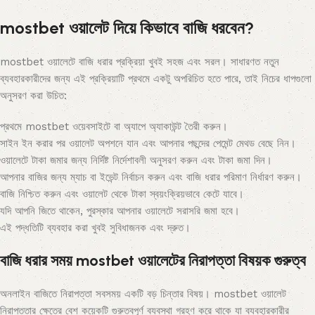
mostbet ওয়ালেট দিয়ে কিভাবে বাজি ধরবেন?
mostbet ওয়ালেটে বাজি ধরার প্রক্রিয়া খুবই সহজ এবং সরল। সাধারণত নতুন
ব্যবহারকারীদের জন্য এই প্রক্রিয়াটি প্রথমে একটু অপরিচিত হতে পারে, তাই নিচের ধাপগুলো
অনুসরণ করা উচিত:
প্রথমে mostbet ওয়েবসাইটে বা অ্যাপে অ্যাকাউন্ট তৈরী করুন।
সাইন ইন করার পর ওয়ালেট অপশনে যান এবং আপনার পছন্দের পেমেন্ট মেথড বেছে নিন।
ওয়ালেটে টাকা জমার জন্য নির্দিষ্ট নির্দেশাবলী অনুসরণ করুন এবং টাকা জমা দিন।
আপনার বাজির জন্য ম্যাচ বা ইভেন্ট নির্বাচন করুন এবং বাজি ধরার পরিমাণ নির্ধারণ করুন।
বাজি নিশ্চিত করুন এবং ওয়ালেট থেকে টাকা স্বয়ংক্রিয়ভাবে কেটে যাবে।
যদি আপনি জিতে থাকেন, পুরস্কার আপনার ওয়ালেটে সরাসরি জমা হবে।
এই পদ্ধতিটি ব্যবহার করা খুবই সুবিধাজনক এবং দ্রুত।
বাজি ধরার সময় mostbet ওয়ালেটের নিরাপত্তা বিষয়ক গুরুত্ব
অনলাইন বাজিতে নিরাপত্তা সবসময় একটি বড় চিন্তার বিষয়। mostbet ওয়ালেট
নিরাপত্তার ক্ষেত্রে বেশ কয়েকটি গুরুত্বপূর্ণ ব্যবস্থা গ্রহণ করে থাকে যা ব্যবহারকারীর