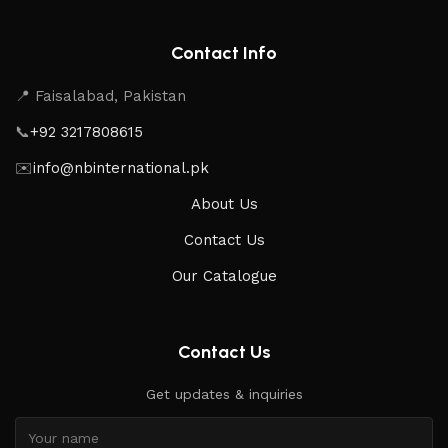
Contact Info
📍 Faisalabad, Pakistan
📞
+92 3217808615
✉️
info@nbinternational.pk
About Us
Contact Us
Our Catalogue
Contact Us
Get updates & inquiries