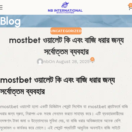
0
Blog
UNCATEGORIZED
mostbet ওয়ালেট কি এবং বাজি ধরার জন্য
সর্বোত্তম ব্যবহার
0
nb
On August 28, 2025
mostbet ওয়ালেট কি এবং বাজি ধরার জন্য
সর্বোত্তম ব্যবহার
mostbet ওয়ালেট হলো একটি ডিজিটাল পেমেন্ট সিস্টেম যা mostbet প্ল্যাটফর্মে বাজি
ধরার জন্য দ্রুত, নিরাপদ এবং সহজ লেনদেন করতে সাহায্য করে। এটি ব্যবহারকারীদের
তৎক্ষণাৎ টাকা জমা ও উত্তোলনের সুবিধা দেয়, যা বাজি ধরার অভিজ্ঞতাকে অনেক বেশি
সুকোমল ও কার্যকর করে তোলে। এই পেমেন্ট পদ্ধতিটি আধুনিক অনলাইন বাজি সাইটে