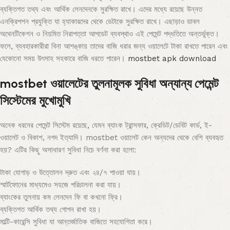
ব্যক্তিগত তথ্য এবং আর্থিক লেনদেনকে সুরক্ষিত রাখে। এদের মধ্যে রয়েছে উন্নত
এনক্রিপশন প্রযুক্তি যা হ্যাকারদের থেকে ডেটাকে সুরক্ষিত রাখে। এছাড়াও ডাবল
অথেনটিকেশন ও নিয়মিত নিরাপত্তা আপডেট ব্যবস্থাও এই পেমেন্ট পদ্ধতিতে অন্তর্ভুক্ত।
ফলে, ব্যবহারকারীরা বিনা আশঙ্কায় তাদের বাজি ধরার জন্য ওয়ালেটে টাকা রাখতে পারেন এবং
যেকোনো সময় উৎসাহ সহকারে বাজি ধরতে পারেন।
mostbet apk download
mostbet ওয়ালেটের তুলনামূলক সুবিধা অন্যান্য পেমেন্ট
সিস্টেমের মুখোমুখি
অনেক ধরনের পেমেন্ট সিস্টেম রয়েছে, যেমন ব্যাংক ট্রান্সফার, ক্রেডিট/ডেবিট কার্ড, ই-
ওয়ালেট ও বিকাশ, নগদ ইত্যাদি। mostbet ওয়ালেট কেন অন্যদের থেকে বেশি ব্যবহৃত
হয়? এটির কিছু অসাধারণ সুবিধা নিচে বর্ণনা করা হলো:
টাকা যোগাড় ও উত্তোলন দ্রুত এবং ২৪/৭ পাওয়া যায়।
স্মার্টফোনের মাধ্যমেও সহজে পরিচালনা করা যায়।
ব্যাংকের তুলনায় কম লেনদেন ফি বা কখনো ফ্রি।
ব্যক্তিগত আর্থিক তথ্য গোপন রাখা হয়।
মাল্টি-কারেন্সি সুবিধা যা আন্তর্জাতিক বাজিতে সহযোগিতা করে।