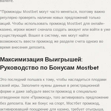
валюте.
“Промокоды Mostbet могут часто меняться, поэтому важно
регулярно проверять наличии новых предложений только
акций. Чтобы использовать промокод Mostbet для онлайн-
казино, игроки может сначала создать аккаунт или войти в уже
существующий. Вошел в систему, них могут найти
возможность ввести промокод же разделе счета одноиз во
время внесения депозита.
Максимизация Выигрышей:
Руководство по Бонусам Mostbet
Это последний полшага к тому, чтобы насладиться плодами
своей игры. Заполните нужны данные в регистрационной
форме и даже забудьте ввести промокод в специально
отведенное поле «Промокод», того активировать предложение
без депозита. Как же бонус на спорт, Мостбет промокод,
активировавший поощрение для казино, требует отыгрыша.