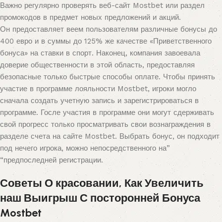
Важно регулярно проверять веб-сайт Mostbet или раздел
промокодов в предмет новых предложений и акций.
Он предоставляет веем пользователям различные бонусы до
400 евро и в суммы до 125% же качестве «Приветственного
бонуса» на ставки в спорт. Наконец, компания завоевала
доверие общественности в этой область, предоставляя
безопасные только быстрые способы оплате. Чтобы принять
участие в программе лояльности Mostbet, игроки могло
сначала создать учетную запись и зарегистрироваться в
программе. Госле участия в программе они могут сдерживать
свой прогресс только просматривать свои вознаграждения в
разделе счета на сайте Mostbet. Выбрать бонус, он подходит
под нечего игрока, можно непосредственного на”
“предпоследней регистрации.
Советы О красовании, Как Увеличить
наш Выигрыш С посторонней Бонуса
Mostbet