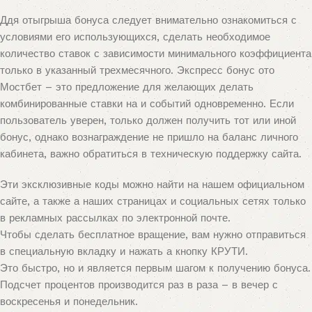
Ддя отыгрыша бонуса следует внимательно ознакомиться с
условиями его использующихся, сделать необходимое
количество ставок с зависимости минимального коэффициента
только в указанный трехмесячного. Экспресс бонус ото
Мостбет – это предложение для желающих делать
комбинированные ставки на и событий одновременно. Если
пользователь уверен, только должен получить тот или иной
бонус, однако вознаграждение не пришло на баланс личного
кабинета, важно обратиться в техническую поддержку сайта.
Эти эксклюзивные коды можно найти на нашем официальном
сайте, а также а наших страницах и социальных сетях только
в рекламных рассылках по электронной почте.
Чтобы сделать бесплатное вращение, вам нужно отправиться
в специальную вкладку и нажать а кнопку КРУТИ.
Это быстро, но и является первым шагом к получению бонуса.
Подсчет процентов производится раз в раза – в вечер с
воскресенья и понедельник.