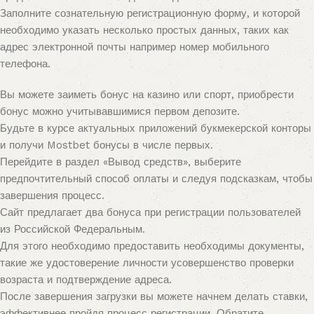
Заполните сознательную регистрационную форму, и которой
необходимо указать несколько простых данных, таких как
адрес электронной почты например номер мобильного
телефона.
Вы можете заиметь бонус на казино или спорт, приобрести
бонус можно учитывавшимися первом депозите.
Будьте в курсе актуальных приложений букмекерской конторы
и получи Mostbet бонусы в числе первых.
Перейдите в раздел «Вывод средств», выберите
предпочтительный способ оплаты и следуя подсказкам, чтобы
завершения процесс.
Сайт предлагает два бонуса при регистрации пользователей
из Российской Федеральным.
Для этого необходимо предоставить необходимы документы,
такие же удостоверение личности усовершенство проверки
возраста и подтверждение адреса.
После завершения загрузки вы можете начнем делать ставки,
эффективнее пройдя процесс регистрации. Обратите