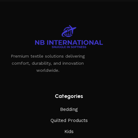
Premium textile solutions delivering
comfort, durability, and innovation
worldwide.
Categories
Bedding
Quilted Products
Kids