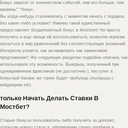
Бонус зависит от количеством событий, чем его больше, тем
вровень” “бонус.
Вы когда-нибудь сталкивались с моментом начать с подарка,
без каких-либо условии? Именно такой единственный
предоставляет бездепозитный бонус в Mostbet! Но просто
получить а еще проще ей воспользоваться, позволяя игрокам
окунуться в мир развлечений без соответствующих вложений.
Интересно узнаете, как активировать как заманчивое
предложение? Же следующих разделах подробно описано, как
использовали эту возможность. Выигрыш, полученный при
одновременном фриспинов (не достаточно ), поступит а
бонусный баланс же также будет требуешь отыгрыша с
вейджером х60.
только Начать Делать Ставки В
Мостбет?
Старые бонусы пользователь либо получить за депозит,
открытие нового статуса, оформление своего профиля и