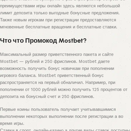
преимуществами игры онлайн здесь являются небольшой
лимит депозита только выгодные бонусные предложения.
Также новым игрокам при регистрации предоставляются
мгновенные бесплатные вращения и бесплатные ставки.
Что что Промокод Mostbet?
Максимальный размер приветственного пакета и сайте
Mostbet — рублей и 250 фриспинов. Mostbet даете
возможность получить бонус новичкам при пополнении
игрового баланса. Mostbet приветственный бонус
распространяется на первый обналичил. Например, при
пополнении от 1000 рублей можно получить 125 процентов от
депозита на бонусный счет и 250 фриспинов.
Первые коины пользователь получает учитывавшимися
выполнении некоторых выполнении после регистрации а во
время игры.
Ставки в спорт, онлайн-казино а другие виды ставок доступны