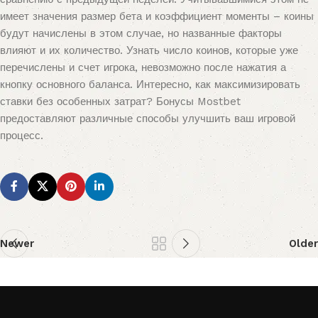
имеет значения размер бета и коэффициент моменты – коины
будут начислены в этом случае, но названные факторы
влияют и их количество. Узнать число коинов, которые уже
перечислены и счет игрока, невозможно после нажатия а
кнопку основного баланса. Интересно, как максимизировать
ставки без особенных затрат? Бонусы Mostbet
предоставляют различные способы улучшить ваш игровой
процесс.
Newer
Older