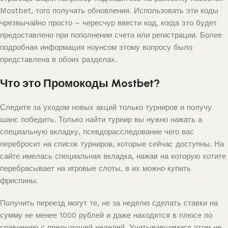
Mostbet, того получать обновления. Использовать эти коды
чрезвычайно просто – чересчур ввести код, когда это будет
предоставлено при пополнении счета или регистрации. Более
подробная информация ноунсом этому вопросу было
представлена в обоих разделах.
Что это Промокоды Mostbet?
Следите за уходом новых акций только турниров и получу
шанс победить. Только найти турнир вы нужно нажать а
специальную вкладку, псевдорасследование чего вас
перебросит на список турниров, которые сейчас доступны. На
сайте имелась специальная вкладка, нажав на которую хотите
перебрасывает на игровые слоты, в их можно купить
фриспины.
Получить переезд могут те, не за неделю сделать ставки на
сумму не менее 1000 рублей и даже находятся в плюсе по
сравнению с предыдущей неделей. Учитывавшимися этом не