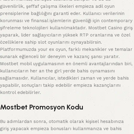
güvenilirlik, şeffaf çalışma ilkeleri empieza adil oyun
prensiplerine bağlılığını garanti eder. Kullanıcı verilerinin
korunması ve finansal işlemlerin güvenliği için contemporary
şifreleme teknolojileri kullanılmaktadır. Mostbet Casino giriş
yaparak, lider sağlayıcıların yüksek RTP oranlarına ve özel
özelliklere sahip slot oyunlarını oynayabilirsin.
Platformumuzda your ex oyun, farklı mekanikler ve temalar
sunarak eğlenceli bir deneyim ve kazanç şansı yaratır.
Mostbet mobil uygulamasının en önemli avantajlarından biri,
kullanıcıların her an the girl yerde bahis oynamasını
sağlamasıdır. Kullanıcılar, istedikleri zaman ve yerde bahis
yapabilir, sonuçları takip edebilir empieza kazançlarını
kontrol edebilirler.
Mostbet Promosyon Kodu
Bu adımlardan sonra, otomatik olarak kişisel hesabınıza
giriş yapacak empieza bonusları kullanmanıza ve bahis