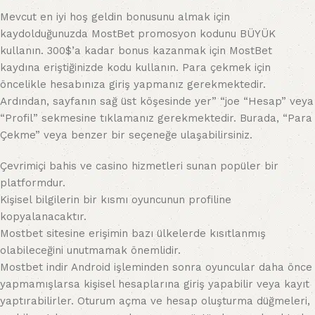
Mevcut en iyi hoş geldin bonusunu almak için
kaydolduğunuzda MostBet promosyon kodunu BÜYÜK
kullanın. 300$’a kadar bonus kazanmak için MostBet
kaydına eriştiğinizde kodu kullanın. Para çekmek için
öncelikle hesabınıza giriş yapmanız gerekmektedir.
Ardından, sayfanın sağ üst köşesinde yer” “joe “Hesap” veya
“Profil” sekmesine tıklamanız gerekmektedir. Burada, “Para
Çekme” veya benzer bir seçeneğe ulaşabilirsiniz.
Çevrimiçi bahis ve casino hizmetleri sunan popüler bir
platformdur.
Kişisel bilgilerin bir kısmı oyuncunun profiline
kopyalanacaktır.
Mostbet sitesine erişimin bazı ülkelerde kısıtlanmış
olabileceğini unutmamak önemlidir.
Mostbet indir Android işleminden sonra oyuncular daha önce
yapmamışlarsa kişisel hesaplarına giriş yapabilir veya kayıt
yaptırabilirler. Oturum açma ve hesap oluşturma düğmeleri,