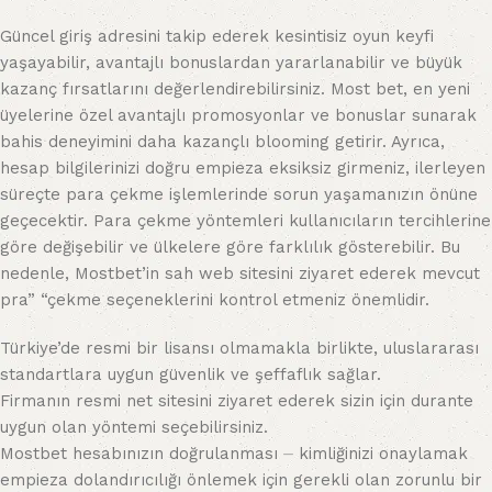
Güncel giriş adresini takip ederek kesintisiz oyun keyfi
yaşayabilir, avantajlı bonuslardan yararlanabilir ve büyük
kazanç fırsatlarını değerlendirebilirsiniz. Most bet, en yeni
üyelerine özel avantajlı promosyonlar ve bonuslar sunarak
bahis deneyimini daha kazançlı blooming getirir. Ayrıca,
hesap bilgilerinizi doğru empieza eksiksiz girmeniz, ilerleyen
süreçte para çekme işlemlerinde sorun yaşamanızın önüne
geçecektir. Para çekme yöntemleri kullanıcıların tercihlerine
göre değişebilir ve ülkelere göre farklılık gösterebilir. Bu
nedenle, Mostbet’in sah web sitesini ziyaret ederek mevcut
pra” “çekme seçeneklerini kontrol etmeniz önemlidir.
Türkiye’de resmi bir lisansı olmamakla birlikte, uluslararası
standartlara uygun güvenlik ve şeffaflık sağlar.
Firmanın resmi net sitesini ziyaret ederek sizin için durante
uygun olan yöntemi seçebilirsiniz.
Mostbet hesabınızın doğrulanması ⏤ kimliğinizi onaylamak
empieza dolandırıcılığı önlemek için gerekli olan zorunlu bir