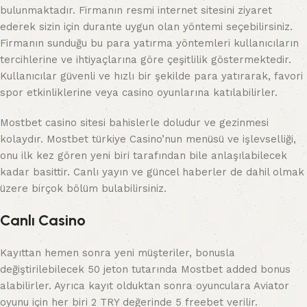
bulunmaktadır. Firmanın resmi internet sitesini ziyaret
ederek sizin için durante uygun olan yöntemi seçebilirsiniz.
Firmanın sunduğu bu para yatırma yöntemleri kullanıcıların
tercihlerine ve ihtiyaçlarına göre çeşitlilik göstermektedir.
Kullanıcılar güvenli ve hızlı bir şekilde para yatırarak, favori
spor etkinliklerine veya casino oyunlarına katılabilirler.
Mostbet casino sitesi bahislerle doludur ve gezinmesi
kolaydır. Mostbet türkiye Casino’nun menüsü ve işlevselliği,
onu ilk kez gören yeni biri tarafından bile anlaşılabilecek
kadar basittir. Canlı yayın ve güncel haberler de dahil olmak
üzere birçok bölüm bulabilirsiniz.
Canlı Casino
Kayıttan hemen sonra yeni müşteriler, bonusla
değiştirilebilecek 50 jeton tutarında Mostbet added bonus
alabilirler. Ayrıca kayıt olduktan sonra oyunculara Aviator
oyunu için her biri 2 TRY değerinde 5 freebet verilir.