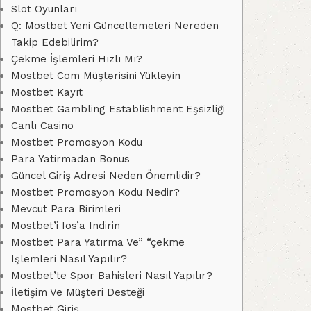
Slot Oyunları
Q: Mostbet Yeni Güncellemeleri Nereden
Takip Edebilirim?
Çekme İşlemleri Hızlı Mı?
Mostbet Com Müştərisini Yükləyin
Mostbet Kayıt
Mostbet Gambling Establishment Eşsizliği
Canlı Casino
Mostbet Promosyon Kodu
Para Yatirmadan Bonus
Güncel Giriş Adresi Neden Önemlidir?
Mostbet Promosyon Kodu Nedir?
Mevcut Para Birimleri
Mostbet’i Ios’a Indirin
Mostbet Para Yatırma Ve” “çekme
Işlemleri Nasıl Yapılır?
Mostbet’te Spor Bahisleri Nasıl Yapılır?
İletişim Ve Müşteri Desteği
Mostbet Giriş