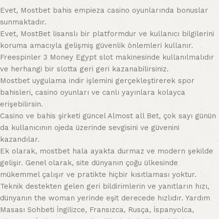
Evet, Mostbet bahis empieza casino oyunlarında bonuslar
sunmaktadır.
Evet, MostBet lisanslı bir platformdur ve kullanıcı bilgilerini
koruma amacıyla gelişmiş güvenlik önlemleri kullanır.
Freespinler 3 Money Egypt slot makinesinde kullanılmalıdır
ve herhangi bir slotta geri geri kazanabilirsiniz.
Mostbet uygulama indir işlemini gerçekleştirerek spor
bahisleri, casino oyunları ve canlı yayınlara kolayca
erişebilirsin.
Casino ve bahis şirketi güncel Almost all Bet, çok sayı günün
da kullanıcının ojeda üzerinde sevgisini ve güvenini
kazandılar.
Ek olarak, mostbet hala ayakta durmaz ve modern şekilde
gelişir. Genel olarak, site dünyanın çoğu ülkesinde
mükemmel çalışır ve pratikte hiçbir kısıtlaması yoktur.
Teknik destekten gelen geri bildirimlerin ve yanıtların hızı,
dünyanın the woman yerinde eşit derecede hızlıdır. Yardım
Masası Sohbeti İngilizce, Fransızca, Rusça, İspanyolca,