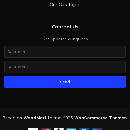
Our Catalogue
Contact Us
Get updates & inquiries
Send
Based on
WoodMart
theme
2025
WooCommerce Themes
.