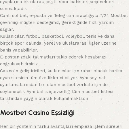
oyunlarına ek olarak çeşitli spor bahisleri seçenekleri
sunmaktadır.
Canlı sohbet, e-posta ve Telegram aracılığıyla 7/24 Mostbet
çevrimiçi müşteri desteğimiz, gerektiğinde hızlı yardım
sağlar.
Kullanıcılar, futbol, basketbol, voleybol, tenis ve daha
birçok spor dalında, yerel ve uluslararası ligler üzerine
bahis yapabilirler.
E-postanızdaki talimatları takip ederek hesabınızı
doğrulayabilirsiniz.
Casino’in geliştiricileri, kullanıcılar için rahat olacak harika
oyun sitesinin tüm özelliklerini biliyor. Aynı şey, sah
uyarlamalarından biri olan mostbet zerkalo için de
söylenebilir. Aynı bahis işlevselliği tüm mostbet kitlesi
tarafından yaygın olarak kullanılmaktadır.
Mostbet Casino Eşsizliği
Her bir yöntemin farklı avantajları empieza işlem süreleri