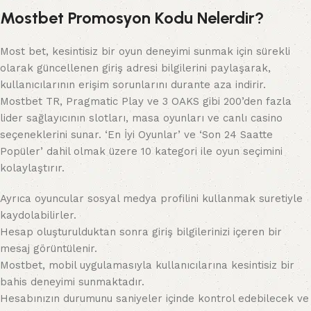
Mostbet Promosyon Kodu Nelerdir?
Most bet, kesintisiz bir oyun deneyimi sunmak için sürekli
olarak güncellenen giriş adresi bilgilerini paylaşarak,
kullanıcılarının erişim sorunlarını durante aza indirir.
Mostbet TR, Pragmatic Play ve 3 OAKS gibi 200’den fazla
lider sağlayıcının slotları, masa oyunları ve canlı casino
seçeneklerini sunar. ‘En İyi Oyunlar’ ve ‘Son 24 Saatte
Popüler’ dahil olmak üzere 10 kategori ile oyun seçimini
kolaylaştırır.
Ayrıca oyuncular sosyal medya profilini kullanmak suretiyle
kaydolabilirler.
Hesap oluşturulduktan sonra giriş bilgilerinizi içeren bir
mesaj görüntülenir.
Mostbet, mobil uygulamasıyla kullanıcılarına kesintisiz bir
bahis deneyimi sunmaktadır.
Hesabınızın durumunu saniyeler içinde kontrol edebilecek ve