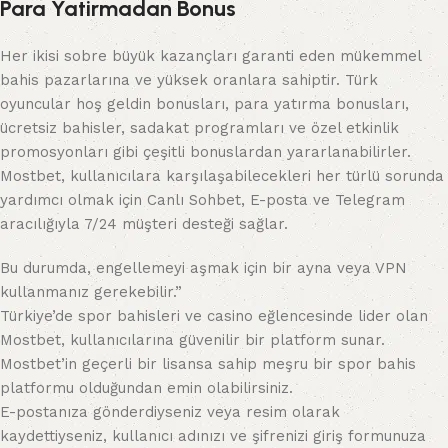
Para Yatirmadan Bonus
Her ikisi sobre büyük kazançları garanti eden mükemmel
bahis pazarlarına ve yüksek oranlara sahiptir. Türk
oyuncular hoş geldin bonusları, para yatırma bonusları,
ücretsiz bahisler, sadakat programları ve özel etkinlik
promosyonları gibi çeşitli bonuslardan yararlanabilirler.
Mostbet, kullanıcılara karşılaşabilecekleri her türlü sorunda
yardımcı olmak için Canlı Sohbet, E-posta ve Telegram
aracılığıyla 7/24 müşteri desteği sağlar.
Bu durumda, engellemeyi aşmak için bir ayna veya VPN
kullanmanız gerekebilir.”
Türkiye’de spor bahisleri ve casino eğlencesinde lider olan
Mostbet, kullanıcılarına güvenilir bir platform sunar.
Mostbet’in geçerli bir lisansa sahip meşru bir spor bahis
platformu olduğundan emin olabilirsiniz.
E-postanıza gönderdiyseniz veya resim olarak
kaydettiyseniz, kullanıcı adınızı ve şifrenizi giriş formunuza