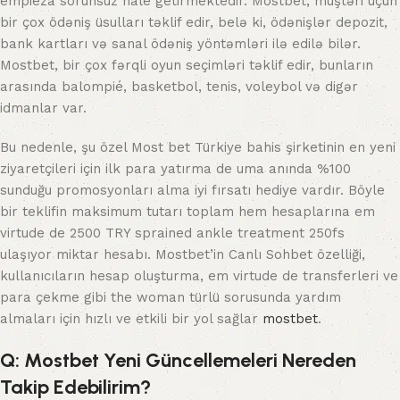
empieza sorunsuz hale getirmektedir. Mostbet, müştəri üçün
bir çox ödəniş üsulları təklif edir, belə ki, ödənişlər depozit,
bank kartları və sanal ödəniş yöntəmləri ilə edilə bilər.
Mostbet, bir çox fərqli oyun seçimləri təklif edir, bunların
arasında balompié, basketbol, tenis, voleybol və digər
idmanlar var.
Bu nedenle, şu özel Most bet Türkiye bahis şirketinin en yeni
ziyaretçileri için ilk para yatırma de uma anında %100
sunduğu promosyonları alma iyi fırsatı hediye vardır. Böyle
bir teklifin maksimum tutarı toplam hem hesaplarına em
virtude de 2500 TRY sprained ankle treatment 250fs
ulaşıyor miktar hesabı. Mostbet’in Canlı Sohbet özelliği,
kullanıcıların hesap oluşturma, em virtude de transferleri ve
para çekme gibi the woman türlü sorusunda yardım
almaları için hızlı ve etkili bir yol sağlar
mostbet
.
Q: Mostbet Yeni Güncellemeleri Nereden
Takip Edebilirim?