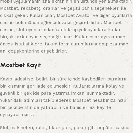
mobil uygulamanın ana ekranının en üstünde yer almaktadır.
Mostbet, rekabetçi oranlar ve çeşitli bahis seçenekleri ile
dikkat çeker. Kullanıcılar, Mostbet Aviator ve diğer oyunlarla
casino bölümünde eğlenceli vakit geçirebilirler. Mostbet
casino, slot oyunlarından canlı krupiyeli oyunlara kadar
birçok farklı oyun seçeneği sunar. Kullanıcılar ayrıca maç
öncesi istatistiklere, takım form durumlarına empieza maç
anı değişkenlerine erişebilirler.
Mostbet Kayıt
Kayıp iadesi ise, belirli bir süre içinde kaybedilen paraların
bir kısmının geri iade edilmesidir. Kullanıcılarına kolay ve
güvenli bir şekilde para yatırma imkanı sunmaktadır.
Yukarıdaki adımları takip ederek Mostbet hesabınıza hızlı
bir şekilde afin de yatırabilir ve bahislerinizi keyifle
oynayabilirsiniz.
Slot makineleri, rulet, black jack, poker gibi popüler casino