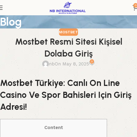
0
Blog
MOSTBET
Mostbet Resmi Sitesi Kişisel
Dolaba Giriş
0
nb
On May 8, 2025
Mostbet Türkiye: Canlı On Line
Casino Ve Spor Bahisleri Için Giriş
Adresi!
Content