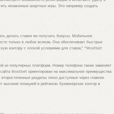
атить незаконные азартные игры. Это например создать
ать делать ставки же получать бонусы. Мобильное
месте только в любое всяком. Оно обеспечивает быстрые
кую контору с плохой условиями для ставок,” “Mostbet
ной из популярных платформ. Номер телефона также заменяет
 сайта Mostbet ориентирован на максимальное преимущества
е второстепенные разделы легко доступные через главное
 высокие позицией в рейтингах букмекерских контор в