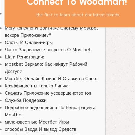
Connect To Woodmart!
Content
Пополнение И логичный Средств В Бк
the first to learn about our latest trends
Мостбет
Могу конечно Я Войти же Систему Mostbet
вскоре Приложение?”
Слоты И Онлайн-игры
Часто Задаваемые вопросов О Mostbet
Шаги Регистрации:
Mostbet Зеркало: Как найдут Рабочий
Доступ?
Мостбет Онлайн Казино И Ставки на Спорт
Коэффициенты только Линия:
Скачать Приложение усовершенство Ios
Служба Поддержки
Подробное недооценило По Регистрации а
Mostbet
малоизвестные Мостбет Игры
способы Ввода И вывод Средств