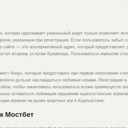
о, которая одалживает уникальный азарт только позволяет ис
аролю, указанным при регистрации. Если пользователь забыл 
ло сайта — это альтернативный адрес, который предоставляет 
ступ второму услугам букмекера. Пользоваться зеркалом стол
ест бонус, который предоставить при первом пополнение счет
позволяли дольше наслаждаться любимые играми. Регистрация 
обов, чтобы заканчивать пользоваться всеми преимуществ онл
лько оставаться любимцем окружении кыргызстанских игроков.
щим игроком на рынке азартных игр в Кыргызстане.
к Мостбет