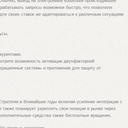
 Обычно, вывод на электронные кошельки происходившее
обрабатывать запросы возможное быстро, что позволяли
“для своих ставок же адаптироваться к различным ситуациям
усы.
курентами.
мотрите возможность активации двухфакторной
перационные системы и приложения для защиту от
Стратегия в ближайшие годы включая усиление интеграции с
также планирует укреплять свои позиции в рынке через
дополнительные средства также бесплатные вращения.