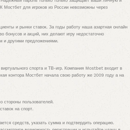
. Надежный пароль только только защищает ваши личную и
К Мостбет для игроков из России невозможны через
циенты и рынки ставок. За годы работу наша азартная онлайн
 бонусов и акций, них делают игру недостаточно
м и другими предложениями.
 виртуального спорта и ТВ-игр. Компания Mostbet входит в
кая контора Мостбет начала свою работу же 2009 году а на
о стороны пользователей.
тавок на спорт.
ется средств, указать сумма и подтвердить операцию.
ассмотрите возможность регистрации и испытайте удачу в