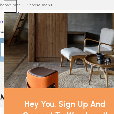
hoose menu
Choose menu
ome
Bedding
Quilted Products
Kids
Hi-Viz
Non Woven
Bathrobe
Blog
M
Mostbet International Доступ 
Hey You, Sign Up And