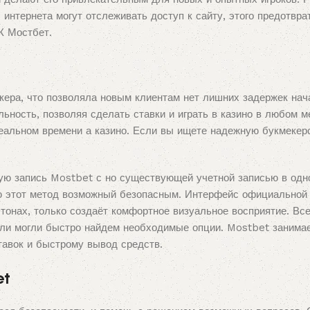
 интернета могут отслеживать доступ к сайту, этого предотвр
К Мостбет.
кера, что позволяла новым клиентам нет лишних задержек нач
ьность, позволяя сделать ставки и играть в казино в любом 
еальном времени а казино. Если вы ищете надежную букмекерс
ную запись Mostbet с но существующей учетной записью в од
аю этот метод возможный безопасным. Интерфейс официальной
тонах, только создаёт комфортное визуальное восприятие. Вс
ли могли быстро найдем необходимые опции. Mostbet занимает
авок и быстрому вывод средств.
et