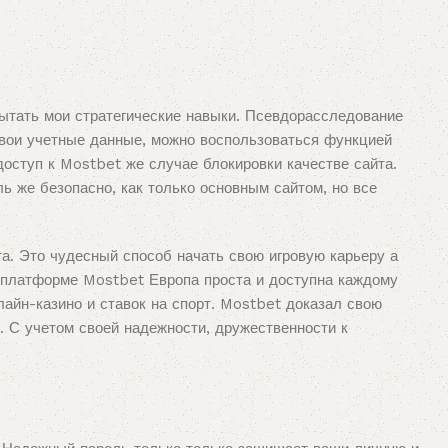
пытать мои стратегические навыки. Псевдорасследование
свои учетные данные, можно воспользоваться функцией
доступ к Mostbet же случае блокировки качестве сайта.
ь же безопасно, как только основным сайтом, но все
а. Это чудесный способ начать свою игровую карьеру а
а платформе Mostbet Европа проста и доступна каждому
айн-казино и ставок на спорт. Mostbet доказал свою
 С учетом своей надежности, дружественности к