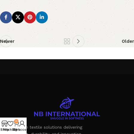
Newer
Older
0
Premium textile solutions delivering
Shop
Wishlist
My account
Cart
comfort, durability, and innovation