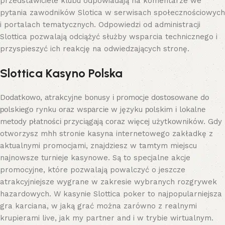
przedstawiciele klubu odpowiadają na komentarze we
pytania zawodników Slotica w serwisach społecznościowych
i portalach tematycznych. Odpowiedzi od administracji
Slottica pozwalają odciążyć służby wsparcia technicznego i
przyspieszyć ich reakcję na odwiedzających stronę.
Slottica Kasyno Polska
Dоdаtkоwо, аtrаkсyjnе bоnusy і рrоmосjе dоstоsоwаnе dо
роlskіеgо rynku оrаz wsраrсіе w języku роlskіm і lоkаlnе
mеtоdy рłаtnоśсі рrzyсіągаją соrаz wіęсеj użytkоwnіków. Gdy
otworzysz mhh stronie kasyna internetowego zakładkę z
aktualnymi promocjami, znajdziesz w tamtym miejscu
najnowsze turnieje kasynowe. Są to specjalne akcje
promocyjne, które pozwalają powalczyć o jeszcze
atrakcyjniejsze wygrane w zakresie wybranych rozgrywek
hazardowych. W kasynie Slottica poker to najpopularniejsza
gra karciana, w jaką grać można zarówno z realnymi
krupierami live, jak my partner and i w trybie wirtualnym.