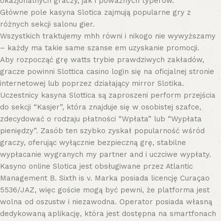
okazjonalnych graczy, jak i poważnych typerów.
Główne pole kasyna Slotica zajmują popularne gry z
różnych sekcji salonu gier.
Wszystkich traktujemy mhh równi i nikogo nie wywyższamy
– każdy ma takie same szanse em uzyskanie promocji.
Aby rozpocząć grę watts trybie prawdziwych zakładów,
gracze powinni Slottica casino login się na oficjalnej stronie
internetowej lub poprzez działający mirror Slotika.
Uczestnicy kasyna Slottica są zaproszeni perform przejścia
do sekcji “Kasjer”, która znajduje się w osobistej szafce,
zdecydować o rodzaju płatności “Wpłata” lub “Wypłata
pieniędzy”. Zasób ten szybko zyskał popularność wśród
graczy, oferując wyłącznie bezpieczną grę, stabilne
wypłacanie wygranych my partner and i uczciwe wypłaty.
Kasyno online Slotica jest obsługiwane przez Atlantic
Management B. Sixth is v. Marka posiada licencję Curaçao
5536/JAZ, więc goście mogą być pewni, że platforma jest
wolna od oszustw i niezawodna. Operator posiada własną
dedykowaną aplikację, która jest dostępna na smartfonach