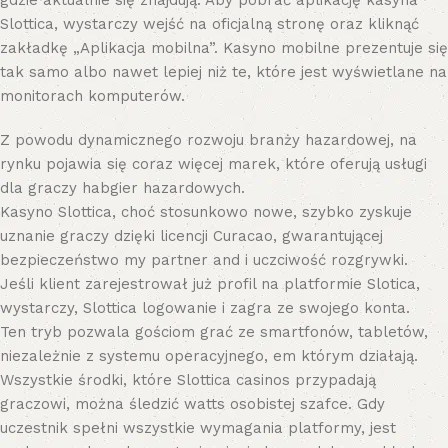
gdzie aktualnie się znajdują. Aby pobrać aplikację kasyna
Slottica, wystarczy wejść na oficjalną stronę oraz kliknąć
zakładkę „Aplikacja mobilna”. Kasyno mobilne prezentuje się
tak samo albo nawet lepiej niż te, które jest wyświetlane na
monitorach komputerów.
Z powodu dynamicznego rozwoju branży hazardowej, na
rynku pojawia się coraz więcej marek, które oferują usługi
dla graczy habgier hazardowych.
Kasyno Slottica, choć stosunkowo nowe, szybko zyskuje
uznanie graczy dzięki licencji Curacao, gwarantującej
bezpieczeństwo my partner and i uczciwość rozgrywki.
Jeśli klient zarejestrował już profil na platformie Slotica,
wystarczy, Slottica logowanie i zagra ze swojego konta.
Ten tryb pozwala gościom grać ze smartfonów, tabletów,
niezależnie z systemu operacyjnego, em którym działają.
Wszystkie środki, które Slottica casinos przypadają
graczowi, można śledzić watts osobistej szafce. Gdy
uczestnik spełni wszystkie wymagania platformy, jest