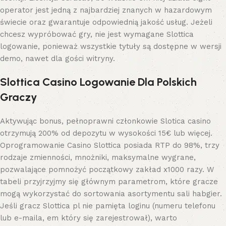
operator jest jedną z najbardziej znanych w hazardowym
świecie oraz gwarantuje odpowiednią jakość usług. Jeżeli
chcesz wypróbować gry, nie jest wymagane Slottica
logowanie, ponieważ wszystkie tytuły są dostępne w wersji
demo, nawet dla gości witryny.
Slottica Casino Logowanie Dla Polskich
Graczy
Aktywując bonus, pełnoprawni członkowie Slotica casino
otrzymują 200% od depozytu w wysokości 15€ lub więcej.
Oprogramowanie Casino Slottica posiada RTP do 98%, trzy
rodzaje zmienności, mnożniki, maksymalne wygrane,
pozwalające pomnożyć początkowy zakład x1000 razy. W
tabeli przyjrzyjmy się głównym parametrom, które gracze
mogą wykorzystać do sortowania asortymentu sali habgier.
Jeśli gracz Slottica pl nie pamięta loginu (numeru telefonu
lub e-maila, em który się zarejestrował), warto