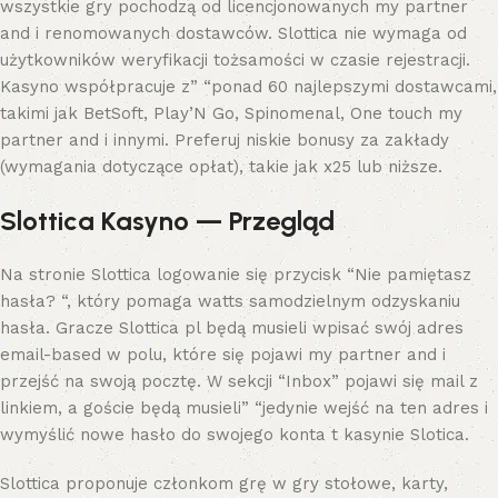
wszystkie gry pochodzą od licencjonowanych my partner
and i renomowanych dostawców. Slottica nie wymaga od
użytkowników weryfikacji tożsamości w czasie rejestracji.
Kasyno współpracuje z” “ponad 60 najlepszymi dostawcami,
takimi jak BetSoft, Play’N Go, Spinomenal, One touch my
partner and i innymi. Preferuj niskie bonusy za zakłady
(wymagania dotyczące opłat), takie jak x25 lub niższe.
Slottica Kasyno — Przegląd
Na stronie Slottica logowanie się przycisk “Nie pamiętasz
hasła? “, który pomaga watts samodzielnym odzyskaniu
hasła. Gracze Slottica pl będą musieli wpisać swój adres
email-based w polu, które się pojawi my partner and i
przejść na swoją pocztę. W sekcji “Inbox” pojawi się mail z
linkiem, a goście będą musieli” “jedynie wejść na ten adres i
wymyślić nowe hasło do swojego konta t kasynie Slotica.
Slottica proponuje członkom grę w gry stołowe, karty,