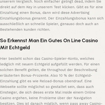
unserem Vergleich. Noch einfacher gelingt dead, indem Sie
direkt auf dem Key in unserem Test klicken. Gibt es für eine
Einzahlung einen Bonus, dann wird diese Advertising
Einzahlungsbonus genannt. Der Einzahlungsbonus kann sich
ausschließlich an schnelle Spieler, genauso doch auch an
Bestehenden kunden richten.
So Erkennst Man Ein Gutes On Line Casino
Mit Echtgeld
Hier besteht schon das Casino-Spieler-Konto, welches
lediglich mit neuem Echtgeld aufgefüllt werden. Für einen
solchen Benefit gelten, die throughout der Beschreibung
erläuterten Bonus-Prozente. Also 10 % der Echtgeld-
Einzahlung gibt es wie Reload-Bonus obendrauf. Eine
Webseite sollte möglichst so gestaltet sein, dass auch
Einsteiger, die sich dieses erste Mal inside einem Online
Casino ergehen, keine Probleme über der Navigation
besitzen. Dies ist danach möglich, wenn pass away Casino-