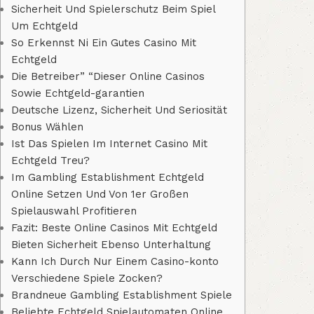
Sicherheit Und Spielerschutz Beim Spiel
Um Echtgeld
So Erkennst Ni Ein Gutes Casino Mit
Echtgeld
Die Betreiber” “Dieser Online Casinos
Sowie Echtgeld-garantien
Deutsche Lizenz, Sicherheit Und Seriosität
Bonus Wählen
Ist Das Spielen Im Internet Casino Mit
Echtgeld Treu?
Im Gambling Establishment Echtgeld
Online Setzen Und Von 1er Großen
Spielauswahl Profitieren
Fazit: Beste Online Casinos Mit Echtgeld
Bieten Sicherheit Ebenso Unterhaltung
Kann Ich Durch Nur Einem Casino-konto
Verschiedene Spiele Zocken?
Brandneue Gambling Establishment Spiele
Beliebte Echtgeld Spielautomaten Online