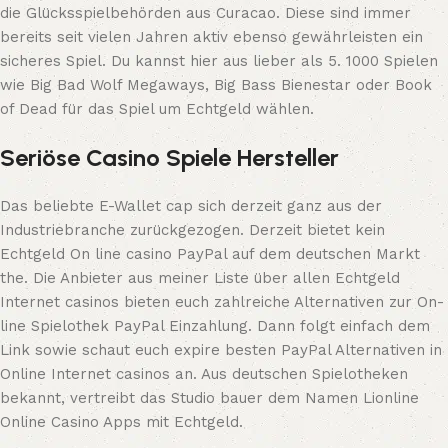
die Glücksspielbehörden aus Curacao. Diese sind immer
bereits seit vielen Jahren aktiv ebenso gewährleisten ein
sicheres Spiel. Du kannst hier aus lieber als 5. 1000 Spielen
wie Big Bad Wolf Megaways, Big Bass Bienestar oder Book
of Dead für das Spiel um Echtgeld wählen.
Seriöse Casino Spiele Hersteller
Das beliebte E-Wallet cap sich derzeit ganz aus der
Industriebranche zurückgezogen. Derzeit bietet kein
Echtgeld On line casino PayPal auf dem deutschen Markt
the. Die Anbieter aus meiner Liste über allen Echtgeld
Internet casinos bieten euch zahlreiche Alternativen zur On-
line Spielothek PayPal Einzahlung. Dann folgt einfach dem
Link sowie schaut euch expire besten PayPal Alternativen in
Online Internet casinos an. Aus deutschen Spielotheken
bekannt, vertreibt das Studio bauer dem Namen Lionline
Online Casino Apps mit Echtgeld.