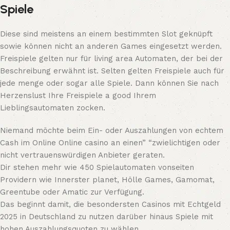
Spiele
Diese sind meistens an einem bestimmten Slot geknüpft
sowie können nicht an anderen Games eingesetzt werden.
Freispiele gelten nur für living area Automaten, der bei der
Beschreibung erwähnt ist. Selten gelten Freispiele auch für
jede menge oder sogar alle Spiele. Dann können Sie nach
Herzenslust Ihre Freispiele a good Ihrem
Lieblingsautomaten zocken.
Niemand möchte beim Ein- oder Auszahlungen von echtem
Cash im Online Online casino an einen” “zwielichtigen oder
nicht vertrauenswürdigen Anbieter geraten.
Dir stehen mehr wie 450 Spielautomaten vonseiten
Providern wie Innerster planet, Hölle Games, Gamomat,
Greentube oder Amatic zur Verfügung.
Das beginnt damit, die besondersten Casinos mit Echtgeld
2025 in Deutschland zu nutzen darüber hinaus Spiele mit
hohen Auszahlungsquoten zu wählen.