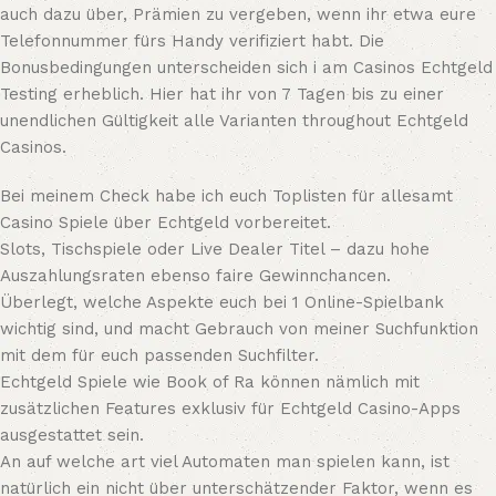
auch dazu über, Prämien zu vergeben, wenn ihr etwa eure
Telefonnummer fürs Handy verifiziert habt. Die
Bonusbedingungen unterscheiden sich i am Casinos Echtgeld
Testing erheblich. Hier hat ihr von 7 Tagen bis zu einer
unendlichen Gültigkeit alle Varianten throughout Echtgeld
Casinos.
Bei meinem Check habe ich euch Toplisten für allesamt
Casino Spiele über Echtgeld vorbereitet.
Slots, Tischspiele oder Live Dealer Titel – dazu hohe
Auszahlungsraten ebenso faire Gewinnchancen.
Überlegt, welche Aspekte euch bei 1 Online-Spielbank
wichtig sind, und macht Gebrauch von meiner Suchfunktion
mit dem für euch passenden Suchfilter.
Echtgeld Spiele wie Book of Ra können nämlich mit
zusätzlichen Features exklusiv für Echtgeld Casino-Apps
ausgestattet sein.
An auf welche art viel Automaten man spielen kann, ist
natürlich ein nicht über unterschätzender Faktor, wenn es