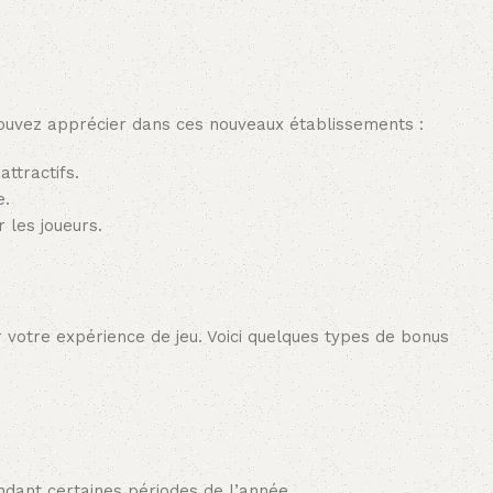
 pouvez apprécier dans ces nouveaux établissements :
ttractifs.
e.
 les joueurs.
 votre expérience de jeu. Voici quelques types de bonus
dant certaines périodes de l’année.