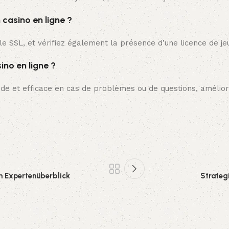
 casino en ligne ?
cole SSL, et vérifiez également la présence d’une licence de jeu
ino en ligne ?
pide et efficace en cas de problèmes ou de questions, amélior
in Expertenüberblick
Strategi