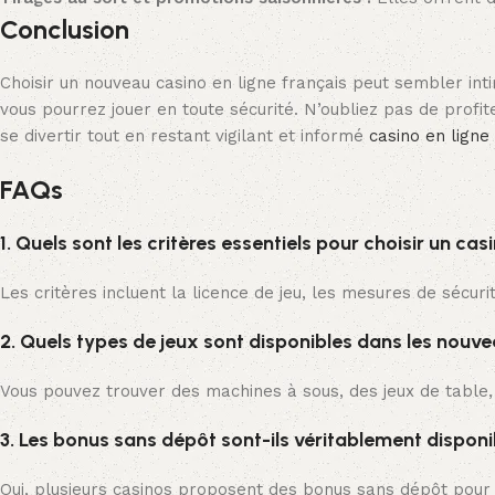
Conclusion
Choisir un nouveau casino en ligne français peut sembler int
vous pourrez jouer en toute sécurité. N’oubliez pas de profit
se divertir tout en restant vigilant et informé
casino en ligne
FAQs
1. Quels sont les critères essentiels pour choisir un casi
Les critères incluent la licence de jeu, les mesures de sécurit
2. Quels types de jeux sont disponibles dans les nouve
Vous pouvez trouver des machines à sous, des jeux de table, d
3. Les bonus sans dépôt sont-ils véritablement disponi
Oui, plusieurs casinos proposent des bonus sans dépôt pour at