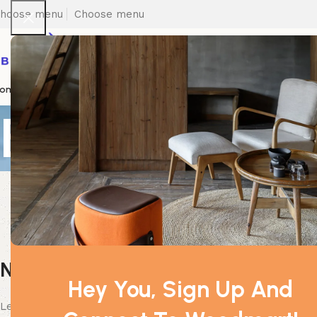
hoose menu
Choose menu
ome
Bedding
Quilted Products
Kids
Hi-Viz
Non Woven
Bathrobe
Blog
Nouveau casi
Nouveau casino en ligne français : 
Hey You, Sign Up And
Le monde des jeux d’argent en ligne connaît une croissance fu