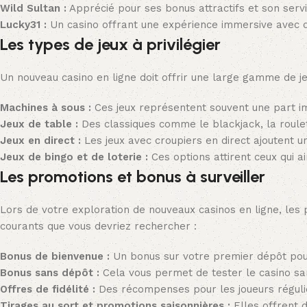
Wild Sultan :
Apprécié pour ses bonus attractifs et son servi
Lucky31 :
Un casino offrant une expérience immersive avec de
Les types de jeux à privilégier
Un nouveau casino en ligne doit offrir une large gamme de je
Machines à sous :
Ces jeux représentent souvent une part imp
Jeux de table :
Des classiques comme le blackjack, la roule
Jeux en direct :
Les jeux avec croupiers en direct ajoutent un
Jeux de bingo et de loterie :
Ces options attirent ceux qui 
Les promotions et bonus à surveiller
Lors de votre exploration de nouveaux casinos en ligne, les
courants que vous devriez rechercher :
Bonus de bienvenue :
Un bonus sur votre premier dépôt pour
Bonus sans dépôt :
Cela vous permet de tester le casino sa
Offres de fidélité :
Des récompenses pour les joueurs régulier
Tirages au sort et promotions saisonnières :
Elles offrent 