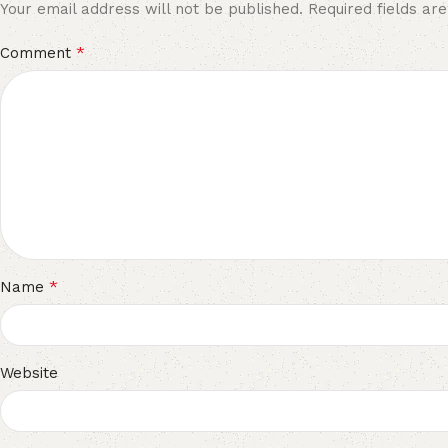
Your email address will not be published.
Required fields a
*
Comment
*
Name
Website