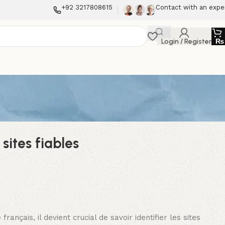
+92 3217808615
Contact with an expe
Login / Register
₨
sites fiables
nçais, il devient crucial de savoir identifier les sites