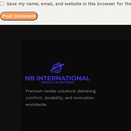
Save my name, email, and website in this browser for th
Premium textile solutions delivering
comfort, durability, and innovation
worldwide.