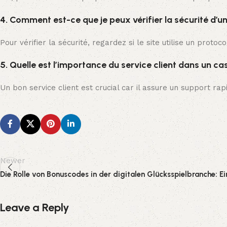
4. Comment est-ce que je peux vérifier la sécurité d’un
Pour vérifier la sécurité, regardez si le site utilise un proto
5. Quelle est l’importance du service client dans un cas
Un bon service client est crucial car il assure un support ra
Newer
Die Rolle von Bonuscodes in der digitalen Glücksspielbranche: E
Leave a Reply