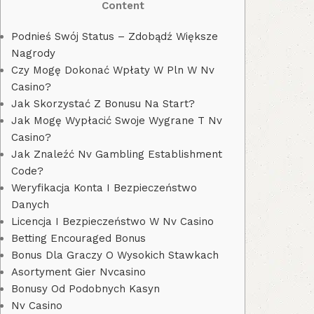
Content
Podnieś Swój Status – Zdobądź Większe
Nagrody
Czy Mogę Dokonać Wpłaty W Pln W Nv
Casino?
Jak Skorzystać Z Bonusu Na Start?
Jak Mogę Wypłacić Swoje Wygrane T Nv
Casino?
Jak Znaleźć Nv Gambling Establishment
Code?
Weryfikacja Konta I Bezpieczeństwo
Danych
Licencja I Bezpieczeństwo W Nv Casino
Betting Encouraged Bonus
Bonus Dla Graczy O Wysokich Stawkach
Asortyment Gier Nvcasino
Bonusy Od Podobnych Kasyn
Nv Casino