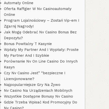
Automaty Online
Oferta Raffgier W Nv Casinoautomaty
Online
Program Lojalnościowy – Zostań Vip-em I
Zgarnij Nagrody!
Jak Mogę Odebrać Nv Casino Bonus Bez
Depozytu?
Bonus Powitalny T Kasynie
Wpłaty My Partner And I Wypłaty: Proste
My Partner And I Szybkie
Porównanie Nv On Line Casino Do Innych
Kasyn
Czy Nv Casino Jest” “bezpieczne I
Licencjonowane?
Najpopularniejsze Gry Na Żywo
Nv Casino Na Urządzeniach Mobilnych
Wszystkie Dostępne Bonusy Nv Casino
Gdzie Trzeba Wpisać Kod Promocyjny Do
Nv Casino?