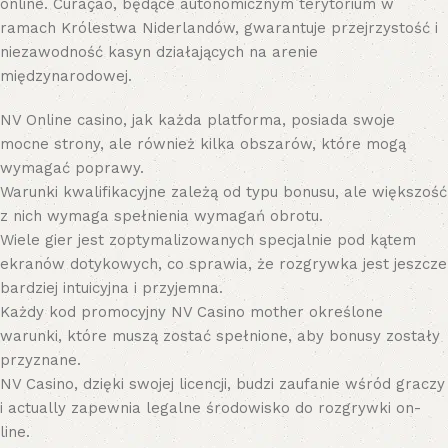
online. Curaçao, będące autonomicznym terytorium w
ramach Królestwa Niderlandów, gwarantuje przejrzystość i
niezawodność kasyn działających na arenie
międzynarodowej.
NV Online casino, jak każda platforma, posiada swoje
mocne strony, ale również kilka obszarów, które mogą
wymagać poprawy.
Warunki kwalifikacyjne zależą od typu bonusu, ale większość
z nich wymaga spełnienia wymagań obrotu.
Wiele gier jest zoptymalizowanych specjalnie pod kątem
ekranów dotykowych, co sprawia, że rozgrywka jest jeszcze
bardziej intuicyjna i przyjemna.
Każdy kod promocyjny NV Casino mother określone
warunki, które muszą zostać spełnione, aby bonusy zostały
przyznane.
NV Casino, dzięki swojej licencji, budzi zaufanie wśród graczy
i actually zapewnia legalne środowisko do rozgrywki on-
line.