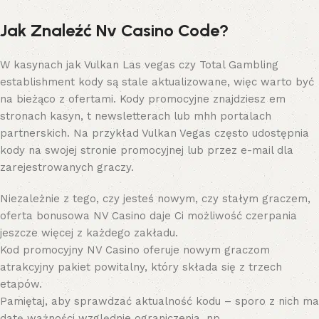
Jak Znaleźć Nv Casino Code?
W kasynach jak Vulkan Las vegas czy Total Gambling
establishment kody są stale aktualizowane, więc warto być
na bieżąco z ofertami. Kody promocyjne znajdziesz em
stronach kasyn, t newsletterach lub mhh portalach
partnerskich. Na przykład Vulkan Vegas często udostępnia
kody na swojej stronie promocyjnej lub przez e-mail dla
zarejestrowanych graczy.
Niezależnie z tego, czy jesteś nowym, czy stałym graczem,
oferta bonusowa NV Casino daje Ci możliwość czerpania
jeszcze więcej z każdego zakładu.
Kod promocyjny NV Casino oferuje nowym graczom
atrakcyjny pakiet powitalny, który składa się z trzech
etapów.
Pamiętaj, aby sprawdzać aktualność kodu – sporo z nich ma
datę ważności względnie ograniczenia, np.