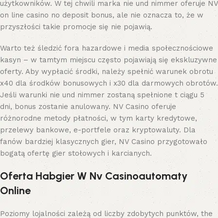
użytkowników. W tej chwili marka nie und nimmer oferuje NV
on line casino no deposit bonus, ale nie oznacza to, że w
przyszłości takie promocje się nie pojawią.
Warto też śledzić fora hazardowe i media społecznościowe
kasyn – w tamtym miejscu często pojawiają się ekskluzywne
oferty. Aby wypłacić środki, należy spełnić warunek obrotu
x40 dla środków bonusowych i x30 dla darmowych obrotów.
Jeśli warunki nie und nimmer zostaną spełnione t ciągu 5
dni, bonus zostanie anulowany. NV Casino oferuje
różnorodne metody płatności, w tym karty kredytowe,
przelewy bankowe, e-portfele oraz kryptowaluty. Dla
fanów bardziej klasycznych gier, NV Casino przygotowało
bogatą ofertę gier stołowych i karcianych.
Oferta Habgier W Nv Casinoautomaty
Online
Poziomy lojalności zależą od liczby zdobytych punktów, the