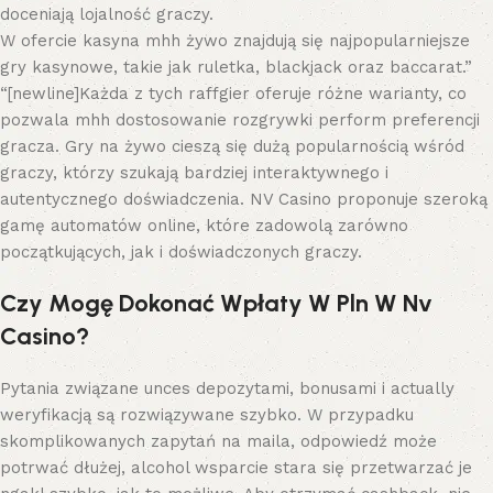
doceniają lojalność graczy.
W ofercie kasyna mhh żywo znajdują się najpopularniejsze
gry kasynowe, takie jak ruletka, blackjack oraz baccarat.”
“[newline]Każda z tych raffgier oferuje różne warianty, co
pozwala mhh dostosowanie rozgrywki perform preferencji
gracza. Gry na żywo cieszą się dużą popularnością wśród
graczy, którzy szukają bardziej interaktywnego i
autentycznego doświadczenia. NV Casino proponuje szeroką
gamę automatów online, które zadowolą zarówno
początkujących, jak i doświadczonych graczy.
Czy Mogę Dokonać Wpłaty W Pln W Nv
Casino?
Pytania związane unces depozytami, bonusami i actually
weryfikacją są rozwiązywane szybko. W przypadku
skomplikowanych zapytań na maila, odpowiedź może
potrwać dłużej, alcohol wsparcie stara się przetwarzać je