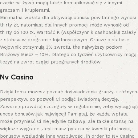
czacie na żywo mogą także komunikować się z innymi
graczami i krupierami.
Minimalna wpłata dla aktywacji bonusu powitalnego wynosi
thirty zł, natomiast dla innych promocji może wynosić od
thirty do 100 zł. Wartość K (współczynnik cashbacku) zależy
z statusu w programie lojalnościowym. Gracze o statusie
Wojownik otrzymują 3% zwrotu, the najwyższy poziom
Brązowy Miecz – 10%. Dlatego co tydzień użytkownicy mogą
liczyć na zwrot części przegranych środków.
Nv Casino
Dzięki temu możesz poznać doświadczenia graczy z różnych
perspektyw, co pozwoli Ci podjąć świadomą decyzję.
Zawsze sprawdzaj szczegóły w regulaminie, żeby wyciągnąć
unces bonusów jak najwięcej! Pamiętaj, że każda wpłata
może przynieść Ci nie jedynie zabawę, ale także szansę na
większe wygrane. Jeśli masz pytania w kwestii płatności,
bonusów względnie inne wątpliwości, in order to NV Casino