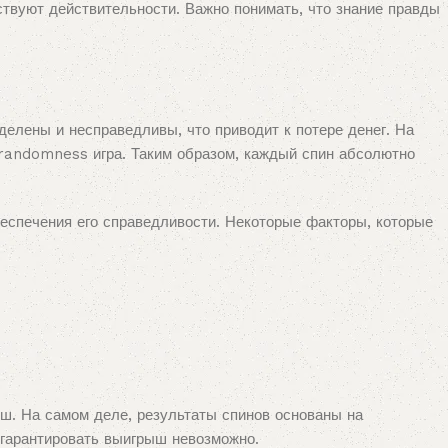
ствуют действительности. Важно понимать, что знание правды
елены и несправедливы, что приводит к потере денег. На
иrandomness игра. Таким образом, каждый спин абсолютно
беспечения его справедливости. Некоторые факторы, которые
ыш. На самом деле, результаты спинов основаны на
, гарантировать выигрыш невозможно.