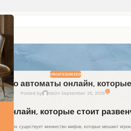
UNCATEGORIZED
ино автоматы онлайн, которые
0
Posted by
nb
On September 25, 2025
 онлайн, которые стоит развен
круг них существует множество мифов, которые мешают игрока