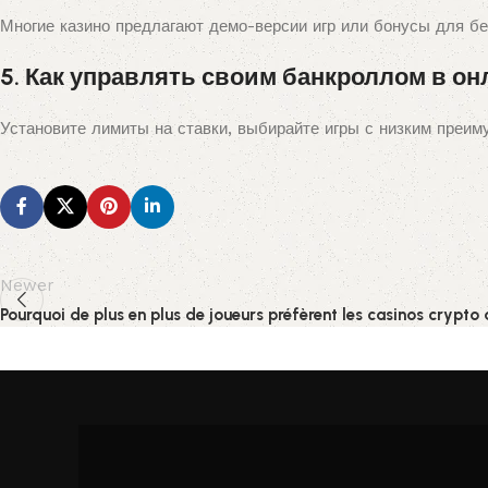
Многие казино предлагают демо-версии игр или бонусы для бе
5. Как управлять своим банкроллом в он
Установите лимиты на ставки, выбирайте игры с низким преи
Newer
Pourquoi de plus en plus de joueurs préfèrent les casinos crypt