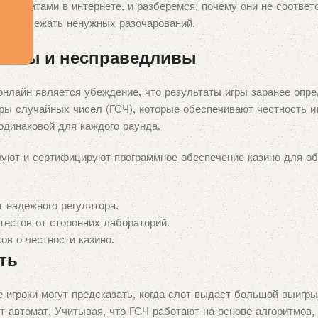
втоматами в интернете, и разберемся, почему они не соответ
ы и избежать ненужных разочарований.
ручены и несправедливы
лайн является убеждение, что результаты игры заранее опред
ры случайных чисел (ГСЧ), которые обеспечивают честность 
одинаковой для каждого раунда.
ируют и сертифицируют программное обеспечение казино для о
 надежного регулятора.
естов от сторонних лабораторий.
ов о честности казино.
ть
 игроки могут предсказать, когда слот выдаст большой выигр
ст автомат. Учитывая, что ГСЧ работают на основе алгоритмов