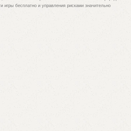
ти игры бесплатно и управления рисками значительно