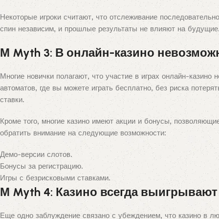
Некоторые игроки считают, что отслеживание последовательно
спин независим, и прошлые результаты не влияют на будущие.
М Myth 3: В онлайн-казино невозмож
Многие новички полагают, что участие в играх онлайн-казино
автоматов, где вы можете играть бесплатно, без риска потеря
ставки.
Кроме того, многие казино имеют акции и бонусы, позволяющи
обратить внимание на следующие возможности:
Демо-версии слотов.
Бонусы за регистрацию.
Игры с безрисковыми ставками.
М Myth 4: Казино всегда выигрывают
Еще одно заблуждение связано с убеждением, что казино в люб