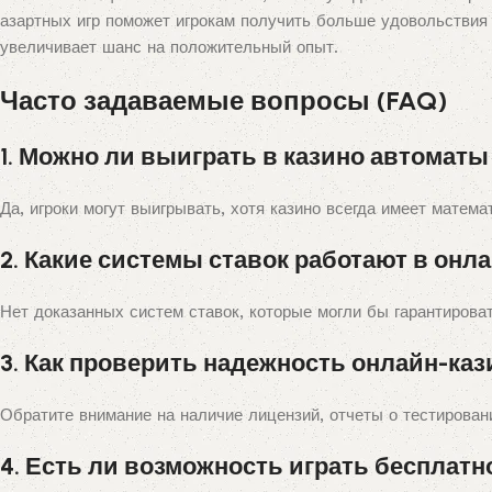
азартных игр поможет игрокам получить больше удовольствия 
увеличивает шанс на положительный опыт.
Часто задаваемые вопросы (FAQ)
1. Можно ли выиграть в казино автоматы
Да, игроки могут выигрывать, хотя казино всегда имеет матем
2. Какие системы ставок работают в онл
Нет доказанных систем ставок, которые могли бы гарантироват
3. Как проверить надежность онлайн-каз
Обратите внимание на наличие лицензий, отчеты о тестирован
4. Есть ли возможность играть бесплатн