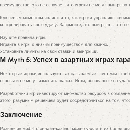
преимущество, это не означает, что игроки не могут выигрыва
Ключевым моментом является то, как игроки управляют своими 
контролировать свою удачу. Запомните, что выигрыш – это не п
Изучите правила игры.
Играйте в игры с низким преимуществом для казино.
Установите лимиты на свои ставки и выигрыши.
М Myth 5: Успех в азартных играх га
Некоторые игроки используют так называемые “системы ставок
основы и не могут изменить шансы. Игры, основанные на удаче,
Разработчики игр инвестируют множество ресурсов в создани
этого, разумным решением будет сосредоточиться на том, что
Заключение
Развенчив мифы о онлайн-казино, можно увидеть их более ре