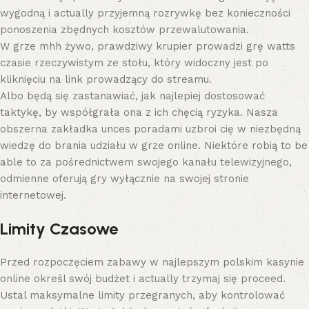
wygodną i actually przyjemną rozrywkę bez konieczności
ponoszenia zbędnych kosztów przewalutowania.
W grze mhh żywo, prawdziwy krupier prowadzi grę watts
czasie rzeczywistym ze stołu, który widoczny jest po
kliknięciu na link prowadzący do streamu.
Albo będą się zastanawiać, jak najlepiej dostosować
taktykę, by współgrała ona z ich chęcią ryzyka. Nasza
obszerna zakładka unces poradami uzbroi cię w niezbędną
wiedzę do brania udziału w grze online. Niektóre robią to be
able to za pośrednictwem swojego kanału telewizyjnego,
odmienne oferują gry wyłącznie na swojej stronie
internetowej.
Limity Czasowe
Przed rozpoczęciem zabawy w najlepszym polskim kasynie
online określ swój budżet i actually trzymaj się proceed.
Ustal maksymalne limity przegranych, aby kontrolować