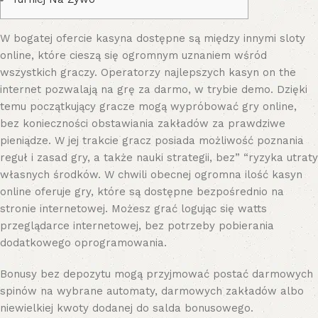
W bogatej ofercie kasyna dostępne są między innymi sloty
online, które cieszą się ogromnym uznaniem wśród
wszystkich graczy. Operatorzy najlepszych kasyn on the
internet pozwalają na grę za darmo, w trybie demo. Dzięki
temu początkujący gracze mogą wypróbować gry online,
bez konieczności obstawiania zakładów za prawdziwe
pieniądze. W jej trakcie gracz posiada możliwość poznania
reguł i zasad gry, a także nauki strategii, bez” “ryzyka utraty
własnych środków. W chwili obecnej ogromna ilość kasyn
online oferuje gry, które są dostępne bezpośrednio na
stronie internetowej. Możesz grać logując się watts
przeglądarce internetowej, bez potrzeby pobierania
dodatkowego oprogramowania.
Bonusy bez depozytu mogą przyjmować postać darmowych
spinów na wybrane automaty, darmowych zakładów albo
niewielkiej kwoty dodanej do salda bonusowego.