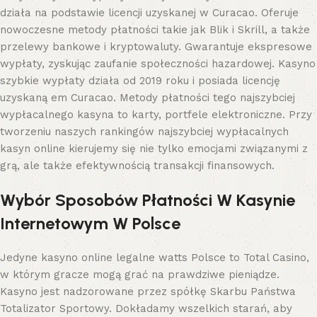
działa na podstawie licencji uzyskanej w Curacao. Oferuje
nowoczesne metody płatności takie jak Blik i Skrill, a także
przelewy bankowe i kryptowaluty. Gwarantuje ekspresowe
wypłaty, zyskując zaufanie społeczności hazardowej. Kasyno
szybkie wypłaty działa od 2019 roku i posiada licencję
uzyskaną em Curacao. Metody płatności tego najszybciej
wypłacalnego kasyna to karty, portfele elektroniczne. Przy
tworzeniu naszych rankingów najszybciej wypłacalnych
kasyn online kierujemy się nie tylko emocjami związanymi z
grą, ale także efektywnością transakcji finansowych.
Wybór Sposobów Płatności W Kasynie
Internetowym W Polsce
Jedyne kasyno online legalne watts Polsce to Total Casino,
w którym gracze mogą grać na prawdziwe pieniądze.
Kasyno jest nadzorowane przez spółkę Skarbu Państwa
Totalizator Sportowy. Dokładamy wszelkich starań, aby