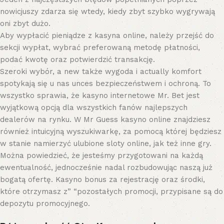
nowicjuszy zdarza się wtedy, kiedy zbyt szybko wygrywają
oni zbyt dużo.
Aby wypłacić pieniądze z kasyna online, należy przejść do
sekcji wypłat, wybrać preferowaną metodę płatności,
podać kwotę oraz potwierdzić transakcję.
Szeroki wybór, a new także wygoda i actually komfort
spotykają się u nas unces bezpieczeństwem i ochroną. To
wszystko sprawia, że kasyno internetowe Mr. Bet jest
wyjątkową opcją dla wszystkich fanów najlepszych
dealerów na rynku. W Mr Guess kasyno online znajdziesz
również intuicyjną wyszukiwarkę, za pomocą której będziesz
w stanie namierzyć ulubione sloty online, jak też inne gry.
Można powiedzieć, że jesteśmy przygotowani na każdą
ewentualność, jednocześnie nadal rozbudowując naszą już
bogatą ofertę. Kasyno bonus za rejestrację oraz środki,
które otrzymasz z” “pozostałych promocji, przypisane są do
depozytu promocyjnego.