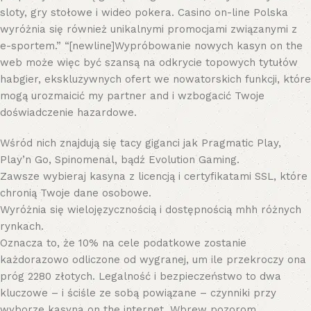
sloty, gry stołowe i wideo pokera. Casino on-line Polska
wyróżnia się również unikalnymi promocjami związanymi z
e-sportem.” “[newline]Wypróbowanie nowych kasyn on the
web może więc być szansą na odkrycie topowych tytułów
habgier, ekskluzywnych ofert we nowatorskich funkcji, które
mogą urozmaicić my partner and i wzbogacić Twoje
doświadczenie hazardowe.
Wśród nich znajdują się tacy giganci jak Pragmatic Play,
Play’n Go, Spinomenal, bądź Evolution Gaming.
Zawsze wybieraj kasyna z licencją i certyfikatami SSL, które
chronią Twoje dane osobowe.
Wyróżnia się wielojęzycznością i dostępnością mhh różnych
rynkach.
Oznacza to, że 10% na cele podatkowe zostanie
każdorazowo odliczone od wygranej, um ile przekroczy ona
próg 2280 złotych. Legalność i bezpieczeństwo to dwa
kluczowe – i ściśle ze sobą powiązane – czynniki przy
wyborze kasyna on the internet. Wbrew pozorom,