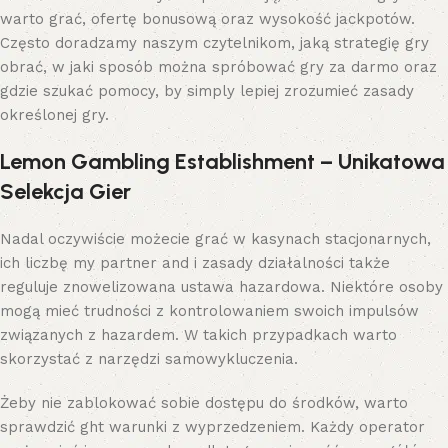
warto grać, ofertę bonusową oraz wysokość jackpotów.
Często doradzamy naszym czytelnikom, jaką strategię gry
obrać, w jaki sposób można spróbować gry za darmo oraz
gdzie szukać pomocy, by simply lepiej zrozumieć zasady
określonej gry.
Lemon Gambling Establishment – Unikatowa
Selekcja Gier
Nadal oczywiście możecie grać w kasynach stacjonarnych,
ich liczbę my partner and i zasady działalności także
reguluje znowelizowana ustawa hazardowa. Niektóre osoby
mogą mieć trudności z kontrolowaniem swoich impulsów
związanych z hazardem. W takich przypadkach warto
skorzystać z narzędzi samowykluczenia.
Żeby nie zablokować sobie dostępu do środków, warto
sprawdzić ght warunki z wyprzedzeniem. Każdy operator