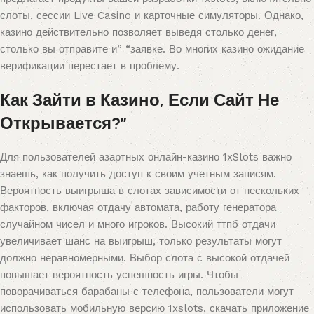
слоты, сессии Live Casino и карточные симуляторы. Однако,
казино действительно позволяет выведя столько денег,
столько вы отправите и” “заявке. Во многих казино ожидание
верификации перестает в проблему.
Как Зайти в Казино, Если Сайт Не
Открывается?”
Для пользователей азартных онлайн-казино 1xSlots важно
знаешь, как получить доступ к своим учетным записям.
Вероятность выигрыша в слотах зависимости от нескольких
факторов, включая отдачу автомата, работу генератора
случайном чисел и много игроков. Высокий ттпб отдачи
увеличивает шанс на выигрыш, только результаты могут
должно неравномерными. Выбор слота с высокой отдачей
повышает вероятность успешность игры. Чтобы
поворачиваться барабаны с телефона, пользователи могут
использовать мобильную версию 1xslots, скачать приложение