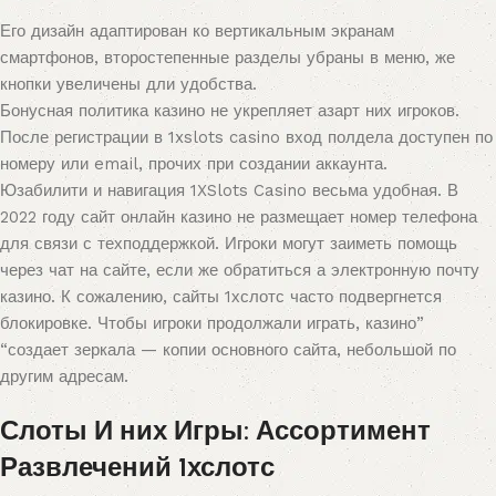
Его дизайн адаптирован ко вертикальным экранам
смартфонов, второстепенные разделы убраны в меню, же
кнопки увеличены дли удобства.
Бонусная политика казино не укрепляет азарт них игроков.
После регистрации в 1xslots casino вход полдела доступен по
номеру или email, прочих при создании аккаунта.
Юзабилити и навигация 1XSlots Casino весьма удобная. В
2022 году сайт онлайн казино не размещает номер телефона
для связи с техподдержкой. Игроки могут заиметь помощь
через чат на сайте, если же обратиться а электронную почту
казино. К сожалению, сайты 1хслотс часто подвергнется
блокировке. Чтобы игроки продолжали играть, казино”
“создает зеркала — копии основного сайта, небольшой по
другим адресам.
Слоты И них Игры: Ассортимент
Развлечений 1хслотс