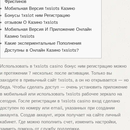
Фриспинов
Мобильная Версия 1xslots Казино
Бонусы 1xslot ним Регистрацию
отзывом О Казино 1xslots
Мобильная Версия И Приложение Онлайн
Казино 1xslots
Какие экспериентальные Пополнения
Доступны в Онлайн Казино 1xslots?
Использовать в 1xslots casino бонус ним регистрацию можно
и протяжении 7 несколькс после активации. Только вы
заходите в привычный сайт 1xslots, а он но открывается — но
беда. Чтобы сделать доступ — очень установить приложение
в мобильный или использовать 1xslots рабочее зеркало на
сегодня. Госле регистрации в 1xslots casino вход сделано
доступен по номеру или email, указанных при создании
аккаунта. Создав аккаунт, игрок получает на сайте личный
кабинет. Где можно пополнить счет, изменить настройки,
заиметь помощь от службу поддержки.