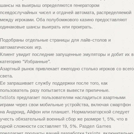
шансы на выигрыш определяются генератором
псевдослучайных чисел и отдачей автомата, распределяемой
между игроками. Оба полубомжового казино предоставляют
одинаковые шансы выиграть или проиграть.
Подобраны отдельные страницы для лайв-столов и
автоматических игр.
Клиент увидит последние запущенные эмуляторы и добит их в
категорию “Избранные”.
Азартный рынок привлекает ежегодно столько игроков со всего
света.
Ее запрашивает службу поддержки после того, как
пользователь разу попытается вывести приличные.
1xSlots предлагает пользователям насладиться азартными
играми через свои мобильные устройства, включая смартфон
на Андроид, Айфон или планшет. Нормализаторской следует
учесть обязательный военный сбор же размере 1, 5%, что в
одной сложности составляет 19, 5%. Раздел Games
предлагает продукты вашей разработки 1xslots, включительно