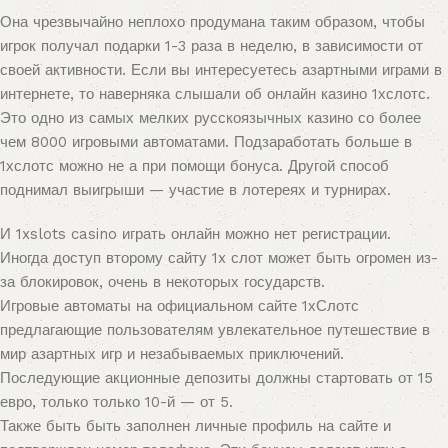
Она чрезвычайно неплохо продумана таким образом, чтобы
игрок получал подарки 1-3 раза в неделю, в зависимости от
своей активности. Если вы интересуетесь азартными играми в
интернете, то наверняка слышали об онлайн казино 1хслотс.
Это одно из самых мелких русскоязычных казино со более
чем 8000 игровыми автоматами. Подзаработать больше в
1хслотс можно не а при помощи бонуса. Другой способ
поднимал выигрыши — участие в лотереях и турнирах.
И 1xslots casino играть онлайн можно нет регистрации.
Иногда доступ второму сайту 1x слот может быть огромен из-
за блокировок, очень в некоторых государств.
Игровые автоматы на официальном сайте 1хСлотс
предлагающие пользователям увлекательное путешествие в
мир азартных игр и незабываемых приключений.
Последующие акционные депозиты должны стартовать от 15
евро, только только 10-й — от 5.
Также быть быть заполнен личные профиль на сайте и