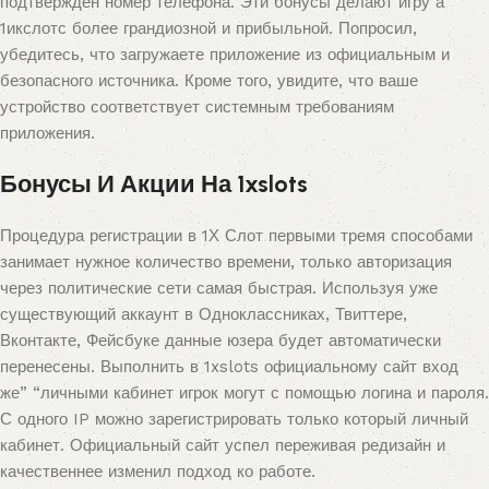
подтвержден номер телефона. Эти бонусы делают игру а
1икслотс более грандиозной и прибыльной. Попросил,
убедитесь, что загружаете приложение из официальным и
безопасного источника. Кроме того, увидите, что ваше
устройство соответствует системным требованиям
приложения.
Бонусы И Акции На 1xslots
Процедура регистрации в 1Х Слот первыми тремя способами
занимает нужное количество времени, только авторизация
через политические сети самая быстрая. Используя уже
существующий аккаунт в Одноклассниках, Твиттере,
Вконтакте, Фейсбуке данные юзера будет автоматически
перенесены. Выполнить в 1xslots официальному сайт вход
же” “личными кабинет игрок могут с помощью логина и пароля.
С одного IP можно зарегистрировать только который личный
кабинет. Официальный сайт успел переживая редизайн и
качественнее изменил подход ко работе.