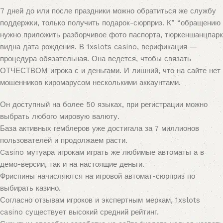
7 дней до или после праздники можно обратиться же службу
поддержки, только получить подарок-сюрприз. К” “обращению
нужно приложить разборчивое фото паспорта, тюркеншанцпарк
видна дата рождения. В 1xslots casino, верификация —
процедура обязательная. Она ведется, чтобы связать
ОТЧЕСТВОМ игрока с и деньгами. И лишний, что на сайте нет
мошенников киромарусом несколькими аккаунтами.
Он доступный на более 50 языках, при регистрации можно
выбрать любого мировую валюту.
База активных гемблеров уже достигала за 7 миллионов
пользователей и продолжаем расти.
Casino мутуара игрокам играть же любимые автоматы а в
демо-версии, так и на настоящие деньги.
Фриспины начисляются на игровой автомат-сюрприз по
выбирать казино.
Согласно отзывам игроков и экспертным меркам, 1xslots
casino существует высокий средний рейтинг.