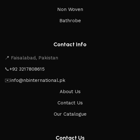
Non Woven
Bathrobe
Contact Info
📍 Faisalabad, Pakistan
📞
+92 3217808615
✉️
info@nbinternational.pk
About Us
Contact Us
Our Catalogue
Contact Us