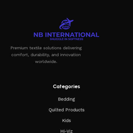
Premium textile solutions delivering
comfort, durability, and innovation
worldwide.
Categories
Bedding
Quilted Products
Kids
Hi-Viz