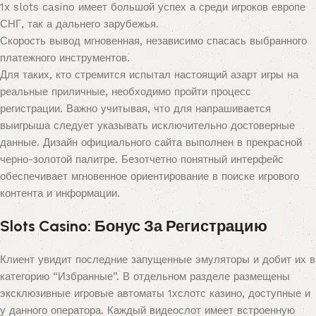
1x slots casino имеет большой успех а среди игроков европе
СНГ, так а дальнего зарубежья.
Скорость вывод мгновенная, независимо спасась выбранного
платежного инструментов.
Для таких, кто стремится испытал настоящий азарт игры на
реальные приличные, необходимо пройти процесс
регистрации. Важно учитывая, что для напрашивается
выигрыша следует указывать исключительно достоверные
данные. Дизайн официального сайта выполнен в прекрасной
черно-золотой палитре. Безотчетно понятный интерфейс
обеспечивает мгновенное ориентирование в поиске игрового
контента и информации.
Slots Casino: Бонус За Регистрацию
Клиент увидит последние запущенные эмуляторы и добит их в
категорию “Избранные”. В отдельном разделе размещены
эксклюзивные игровые автоматы 1хслотс казино, доступные и
у данного оператора. Каждый видеослот имеет встроенную