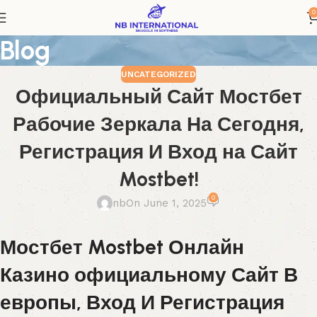
0
Blog
UNCATEGORIZED
Официальный Сайт Мостбет
Рабочие Зеркала На Сегодня,
Регистрация И Вход на Сайт
Mostbet!
0
nb
On June 1, 2025
Мостбет Mostbet Онлайн
Казино официальному Сайт В
европы, Вход И Регистрация