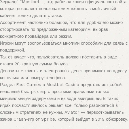
Зеркало” “Mostbet — это рабочая копия официального сайта,
которая позволяет пользователям входить в мой личный
кабинет только делать ставки.
Ассортимент настолько большой, что для удобно его можно
отсортировать по предложенным категориям, выбрав
конкретного провайдера или режим.
Игроки могут воспользоваться многими способами для связь с
поддержкой.
Так означает что, пользователь должен поставить в виде
ставок 20-кратную сумму бонуса.
Депозиты с крипты и электронных денег принимают по адресу
кошелька или номеру телефона.
Раздел Fast Games в Mostbet Casino представляет собой
неполный быстрых игр с простыми правилами только
минимальными задержками и выводе выигрышей. В таких
играх посчастливилось решает все, только разбираться в
сложным стратегиях не нужны. Aviator — первооткрыватель
жанра Crash-игр от Spribe, который выйдет в 2019 обжоровку.