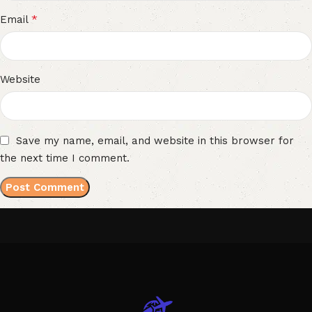
*
Email
Website
Save my name, email, and website in this browser for
the next time I comment.