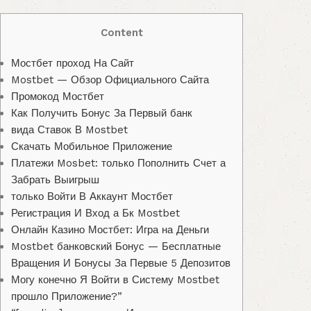
Content
Мостбет проход На Сайт
Mostbet — Обзор Официального Сайта
Промокод Мостбет
Как Получить Бонус За Первый банк
вида Ставок В Mostbet
Скачать Мобильное Приложение
Платежи Mosbet: только Пополнить Счет а
Забрать Выигрыш
только Войти В Аккаунт Мостбет
Регистрация И Вход а Бк Mostbet
Онлайн Казино Мостбет: Игра на Деньги
Mostbet банковский Бонус — Бесплатные
Вращения И Бонусы За Первые 5 Депозитов
Могу конечно Я Войти в Систему Mostbet
прошло Приложение?”