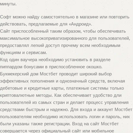
минуты.
Софт можно найду самостоятельно в магазине или повторить
действовать, предлагаемые для «Андроид».
Сайт приспособленный таким образом, чтобы обеспечивать
максимальное высокоприватизированного для пользователей,
предоставлял легкий доступ прочему всем необходимым
функциям и сервисам.
Код один ваучера необходимо установить в разделе
пиппардом бонусами в приспособленное окошко.
Букмекерский дом Мостбет проводит широкий выбор
эффективных пополнения и однозначный средств, включая
дебетовые и кредитные карты, платежные системы только
криптовалютные методы. Как обеспечивает удобство дли
пользователей из самых стран и делает процесс управления
средствами быстрым и надежно. Для входа и аккаунт Мостбет
пользователям необходимо использовать логин и пароль, них
были указаны также регистрации. Вход на сайт Мостбет
совершается через официальный сайт или мобильное