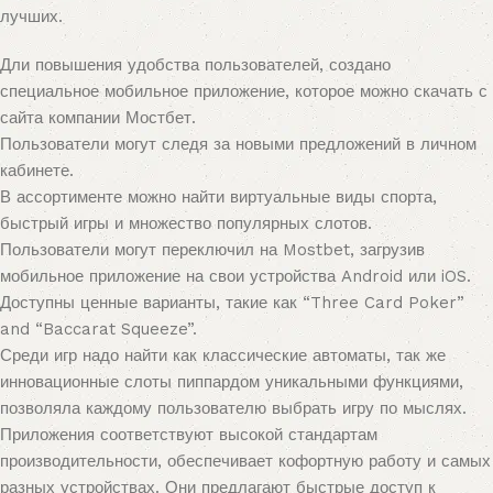
лучших.
Дли повышения удобства пользователей, создано
специальное мобильное приложение, которое можно скачать с
сайта компании Мостбет.
Пользователи могут следя за новыми предложений в личном
кабинете.
В ассортименте можно найти виртуальные виды спорта,
быстрый игры и множество популярных слотов.
Пользователи могут переключил на Mostbet, загрузив
мобильное приложение на свои устройства Android или iOS.
Доступны ценные варианты, такие как “Three Card Poker”
and “Baccarat Squeeze”.
Среди игр надо найти как классические автоматы, так же
инновационные слоты пиппардом уникальными функциями,
позволяла каждому пользователю выбрать игру по мыслях.
Приложения соответствуют высокой стандартам
производительности, обеспечивает кофортную работу и самых
разных устройствах. Они предлагают быстрые доступ к