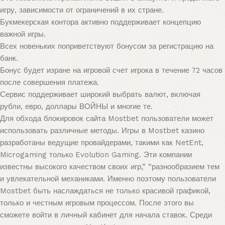
игру, зависимости от ограничений в их стране.
Букмекерская контора активно поддерживает концепцию
важной игры.
Всех новеньких поприветствуют бонусом за регистрацию на
банк.
Бонус будет изране на игровой счет игрока в течение 72 часов
после совершения платежа.
Сервис поддерживает широкий выбрать валют, включая
рубли, евро, доллары ВОЙНЫ и многие те.
Для обхода блокировок сайта Mostbet пользователи может
использовать различные методы. Игры в Mostbet казино
разработаны ведущие провайдерами, такими как NetEnt,
Microgaming только Evolution Gaming. Эти компании
известны высокого качеством своих игр,” “разнообразием тем
и увлекательной механиками. Именно поэтому пользователи
Mostbet быть наслаждаться не только красивой графикой,
только и честным игровым процессом. После этого вы
сможете войти в личный кабинет для начала ставок. Среди