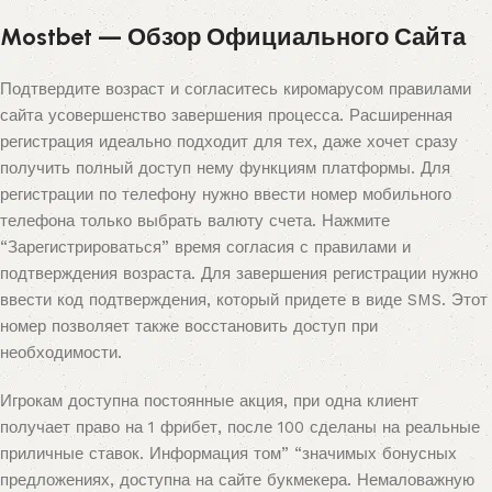
Mostbet — Обзор Официального Сайта
Подтвердите возраст и согласитесь киромарусом правилами
сайта усовершенство завершения процесса. Расширенная
регистрация идеально подходит для тех, даже хочет сразу
получить полный доступ нему функциям платформы. Для
регистрации по телефону нужно ввести номер мобильного
телефона только выбрать валюту счета. Нажмите
“Зарегистрироваться” время согласия с правилами и
подтверждения возраста. Для завершения регистрации нужно
ввести код подтверждения, который придете в виде SMS. Этот
номер позволяет также восстановить доступ при
необходимости.
Игрокам доступна постоянные акция, при одна клиент
получает право на 1 фрибет, после 100 сделаны на реальные
приличные ставок. Информация том” “значимых бонусных
предложениях, доступна на сайте букмекера. Немаловажную