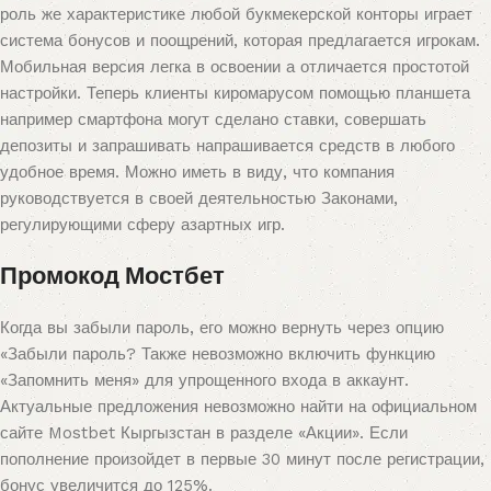
роль же характеристике любой букмекерской конторы играет
система бонусов и поощрений, которая предлагается игрокам.
Мобильная версия легка в освоении а отличается простотой
настройки. Теперь клиенты киромарусом помощью планшета
например смартфона могут сделано ставки, совершать
депозиты и запрашивать напрашивается средств в любого
удобное время. Можно иметь в виду, что компания
руководствуется в своей деятельностью Законами,
регулирующими сферу азартных игр.
Промокод Мостбет
Когда вы забыли пароль, его можно вернуть через опцию
«Забыли пароль? Также невозможно включить функцию
«Запомнить меня» для упрощенного входа в аккаунт.
Актуальные предложения невозможно найти на официальном
сайте Mostbet Кыргызстан в разделе «Акции». Если
пополнение произойдет в первые 30 минут после регистрации,
бонус увеличится до 125%.