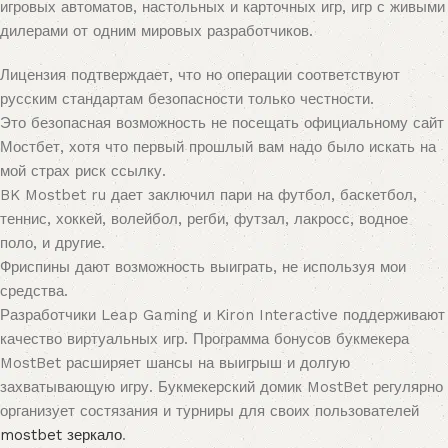
игровых автоматов, настольных и карточных игр, игр с живыми
дилерами от одним мировых разработчиков.
Лицензия подтверждает, что но операции соответствуют
русским стандартам безопасности только честности.
Это безопасная возможность не посещать официальному сайт
Мостбет, хотя что первый прошлый вам надо было искать на
мой страх риск ссылку.
BK Mostbet ru дает заключил пари на футбол, баскетбол,
теннис, хоккей, волейбол, регби, футзал, лакросс, водное
поло, и другие.
Фриспины дают возможность выиграть, не используя мои
средства.
Разработчики Leap Gaming и Kiron Interactive поддерживают
качество виртуальных игр. Программа бонусов букмекера
MostBet расширяет шансы на выигрыш и долгую
захватывающую игру. Букмекерский домик MostBet регулярно
организует состязания и турниры для своих пользователей
mostbet зеркало
.