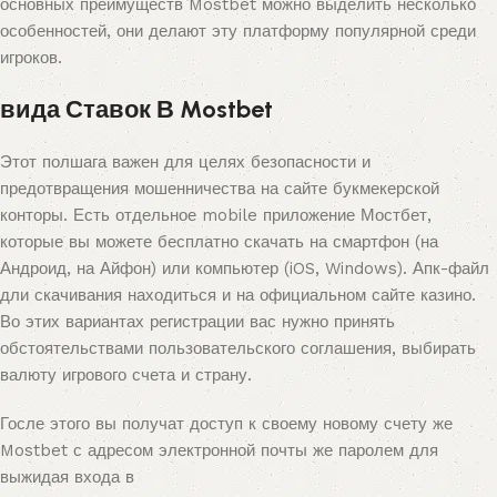
основных преимуществ Mostbet можно выделить несколько
особенностей, они делают эту платформу популярной среди
игроков.
вида Ставок В Mostbet
Этот полшага важен для целях безопасности и
предотвращения мошенничества на сайте букмекерской
конторы. Есть отдельное mobile приложение Мостбет,
которые вы можете бесплатно скачать на смартфон (на
Андроид, на Айфон) или компьютер (iOS, Windows). Апк-файл
дли скачивания находиться и на официальном сайте казино.
Во этих вариантах регистрации вас нужно принять
обстоятельствами пользовательского соглашения, выбирать
валюту игрового счета и страну.
Госле этого вы получат доступ к своему новому счету же
Mostbet с адресом электронной почты же паролем для
выжидая входа в