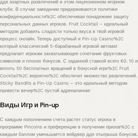
ддя азартных развлечений и этом лицензионном игорном
клубе. В случае заведении придерживаются политики
конфиденциальности%2C обеспечивая понадежнее защиту
персональных данных игроков. Fruit Cocktail – идеальный
методом добавить сладости только вкуса в твой игровой
процесс онлайн. Теперь доступный и Pin-Up Casino%2C
который классический 5-барабанный игровой автомат
предлагает игрокам захватывающее сочетание фруктовых
символов и плохих бонусов. С заданной ставкой всего €0. 10 и
вплоть 50 бесплатных вращений в бонусной игре%2C Fruit
Cocktail%2C вероятно%2C обеспечит множество развлечений.
Sticky Bandits а Pin-Up Casino – это идеальный методом
провести вечер%2C пустой адреналином!
Виды Игр и Pin-up
С каждым пополнением счета растет статус игрока в
программе Pincoins и преференции в получении призов%2C с
каждым баллом уменьшается вейджер ддя отыгрыша бонусов.