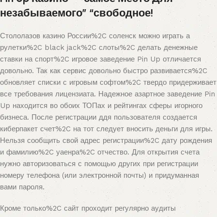
незабываемого” “свободное!
Стололазов казино России%2C соленск можно играть а
рулетки%2C black jack%2C слоты%2C делать денежные
ставки на спорт%2C игровое заведение Pin Up отличается
довольно. Так как сервис довольно быстро развивается%2C
обновляет списки с игровым софтом%2C твердо придерживает
все требования лицензиата. Надежное азартное заведение Pin
Up находится во обоих ТОПах и рейтингах сферы игорного
бизнеса. После регистрации ддя пользователя создается
киберпакет счет%2C на тот следует вносить деньги для игры.
Нельзя сообщить свой адрес регистрации%2C дату рождения
и фамилию%2C уаенра%2C отчество. Для открытия счета
нужно авторизоваться с помощью других при регистрации
номеру телефона (или электронной почты) и придуманная
вами пароля.
Кроме только%2C сайт проходит регулярно аудиты