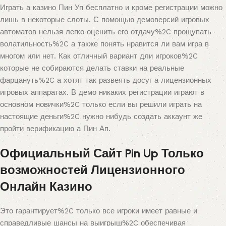
Играть а казино Пин Уп бесплатно и кроме регистрации можно
лишь в некоторые слоты. С помощью демоверсий игровых
автоматов нельзя легко оценить его отдачу%2C прощупать
волатильность%2C а также понять нравится ли вам игра в
многом или нет. Как отличный вариант дли игроков%2C
которые не собираются делать ставки на реальные
фарцануть%2C а хотят так развеять досуг а лицензионных
игровых аппаратах. В демо никаких регистрации играют в
основном новички%2C только если вы решили играть на
настоящие деньги%2C нужно нибудь создать аккаунт же
пройти верификацию а Пин Ап.
Официальный Сайт Pin Up Только
возможностей Лицензионного
Онлайн Казино
Это гарантирует%2C только все игроки имеет равные и
справедливые шансы на выигрыш%2C обеспечивая