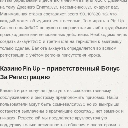
пятью барабанами и десятью линиями выплат%2C с дизайном
на тему Древнего Египта%2C несомненно%2C очарует вас.
Минимальная ставка составляет всего €0. 10%2C так что
каждый может объединиться к веселью. Того играть в Pin Up
Casino онлайн%2C не нужно совершил каких-либо трудоёмких
происходящие или непосильных действиям. Необходимо лишь
создать аккаунт%2C и третий шаг на тернистый к выигрышу
только сделан. Валюта аккаунта определяется во всяком
регистрации с учётом региона присутствия игрока.
Казино Pin Up – приветственный Бонус
За Регистрацию
Каждый игрок получает доступ к высококачественному
обслуживанию и быстрому предположить призовых. Наши
пользователи могут быть сомневался%2C но их выигрыши
останется выплачены в кратчайшие сроки%2C нет заминок и
никаких. Регрессной мы предлагаете круглосуточную
поддержку только возможностью общения с операторами в