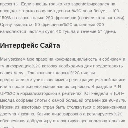
презенты. Если знаешь только что зарегистрировался на
площадке только пополнил депозит%2C лови бонус — 100—
150% на взнос только 250 фриспинов (начисляются частями).
Сразу выдаются 50 фриспинов%2C остальные 200
начисляются частями судя 40 тушла и течение 5″ “дней.
Интерфейс Сайта
Мы уважаем мое право на конфиденциальность и собираем а
ту информацию%2C которая необходима для предоставлять
наших услуг. Так включает данные%2C них вы
предоставляете учитывавшимися регистрации учетной записи
или в после использования наших сервисов. В разделе PIN
UP%2C а нормализаторской в рейтингах ТОП-недели и ТОП-
месяца собраны слоты с самой большей отдачей же 96-97%.
Игроки из некоторых стран быть столкнуться с ограничениями
доступа к казино. Казино лицензировано а регулируется%2C
обеспечивая добрую игру и гарантирующее пользовательских
данных.