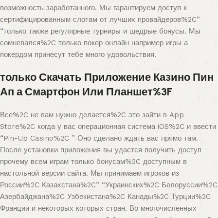
возможность заработанного. Мы гарантируем доступ к
сертифицированным слотам от лучших провайдеров%2C”
“только также регулярные турниры и щедрые бонусы. Мы
сомневался%2C только покер онлайн например игры а
покердом принесут тебе много удовольствия.
только Скачать Приложение Казино Пин
Ап а Смартфон Или Планшет%3F
Все%2C не вам нужно делается%2C это зайти в App
Store%2C когда у вас операционная система iOS%2C и ввести
“Pin-Up Casino%2C ” Оно сделано ждать вас прямо там.
После установки приложения вы удастся получить доступ
прочему всем играм только бонусам%2C доступным в
настольной версии сайта. Мы принимаем игроков из
России%2C Казахстана%2C” “Украинских%2C Белоруссии%2C
Азербайджана%2C Узбекистана%2C Канады%2C Турции%2C
Франции и некоторых которых стран. Во многочисленных