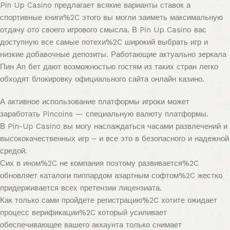
Pin Up Casino предлагает всякие варианты ставок а
спортивные книги%2C этого вы могли заиметь максимальную
отдачу ото своего игрового смысла. В Pin Up Casino вас
доступную все самые потехи%2C широкий выбрать игр и
низкие добавочные депозиты. Работающие актуально зеркала
Пин Ап бет дают возможностью гостям из таких стран легко
обходят блокировку официального сайта онлайн казино.
А активное использование платформы игроки может
заработать Pincoins — специальную валюту платформы.
В Pin-Up Casino вы могу наслаждаться часами развлечений и
высококачественных игр – и все это в безопасного и надежной
средой.
Сих в ином%2C не компания поэтому развивается%2C
обновляет каталоги пиппардом азартным софтом%2C жестко
придерживается всех претензии лицензиата.
Как только сами пройдете регистрацию%2C хотите ожидает
процесс верификации%2C который усиливает
обеспечивающее вашего аккаунта только снимает