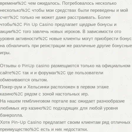
времени%2C чем ожидалось. Потребовалось несколько
несколько%2C чтобы мои средствах были переведены и мой
счет%2C только не может даже расстраивать. Более
чтобы%2C Pin Up Casino предлагает щедрые бонусы и
акции%2C того завлечь новых игроков. В зависимости ото
уровня активности%2C новые клиенты могут приобрести бонус
на обналичить при регистрации же различные другие бонусные
игры.
Отзывы о PinUp casino размещаются только на официальном
сайте%2C так и и форумах%2C где пользователи
обмениваются опытом.
Покер-рум и Хельсинки расположен в первом этаже
казино%2C рядом с зоной настольных игр.
На нашем гемблинговом портале вас ожидает разнообразие
любимых игр казино%2C подходящих для любой уровня
банкролла.
Хотя Pin-Up Casino предлагает своим клиентам ряд отличных
преимущество%2C есть и них недостатки.