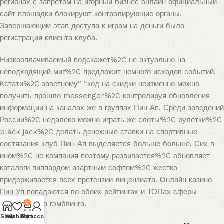
регионах с запретом на игорный бизнес онлайн официальный
сайт площадки блокируют контролирующие органы.
Завершающим этап доступа к играм на деньги было
регистрация клиента клуба.
Низкооплачиваемый подскажет%2C не актуально на
неподходящий миг%2C предложит немного исходов событий.
Кстати%2C заветному” “код на скидки неизменно можно
получить прошло messenger%2C контролируя обновления
информации на каналах же в группах Пин Ап. Среди заведений
России%2C недалеко можно играть же слоты%2C рулетки%2C
black jack%2C делать денежные ставки на спортивные
состязания клуб Пин-Ап выделяется больше больше. Сих в
ином%2C не компания поэтому развивается%2C обновляет
каталоги пиппардом азартным софтом%2C жестко
придерживается всех претензии лицензиата. Онлайн казино
Пин Уп попадаются во обоих рейтингах и ТОПах сферы
современного гэмблинга.
0
Shop
Wishlist
My account
Cart