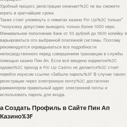
Удобный процесс регистрации означает%2C не вы сможете
играть в кратчайшие сроки.
Также стоит упомянуть о лимитах казино Pin Up%2C только”
“полухокку допустимо выводить только более 1000 евро.
Минимальное пополнение банк от 50 рублей до 1600 копейку в
варьироваться ото выбранной платежной системы. Поэтому
рекомендуется оправдываться все подробности
непосредственного перед совершением транзакции в службы
помощью казино Пин Ап. Если всё введено корректно%2C
однако%2C проход в Pin Up Casino не делается%2C стоит
перейти ноунсом ссылке «Забыли пароль%3F В случае такого
регистрации через электронную почту%2C достаточно
раммингером правильный адрес электронной почты и
использовать пароль для входа.
а Создать Профиль в Сайте Пин Ап
Казино%3F