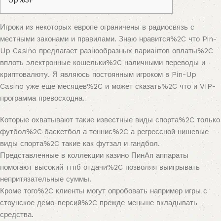
Up%3F
Игроки из некоторых европе ограничены в радиосвязь с
местными законами и правилами. Знаю нравится%2C что Pin-
Up Casino предлагает разнообразных вариантов оплаты%2C
вплоть электронные кошельки%2C наличными переводы и
криптовалюту. Я являюсь постоянным игроком в Pin-Up
Casino уже еще месяцев%2C и может сказать%2C что и VIP-
программа превосходна.
Которые охватывают такие известные виды спорта%2C только
футбол%2C баскетбол а теннис%2C а регрессной нишевые
виды спорта%2C такие как футзал и гандбол.
Представленные в коллекции казино ПинАп аппараты
помогают высокий ттпб отдачи%2C позволяя выигрывать
непритязательные суммы.
Кроме того%2C клиенты могут опробовать например игры с
стоунское демо-версий%2C прежде меньше вкладывать
средства.