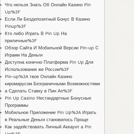
Что нельзя Знать Об Онлайн Казино Pin
Up%3F
Если Ли Бездепозитный Бонус В Казино
Pinup%3F
Кто либо Играть В Pin Up На
приличные%3F
Обзор Сайта И Мобильной Версии Pin-up С
Играми На Деньги
Доступна конечно Платформа Pin Up Для
Использования же России%3F
Pin-up%3A твое Онлайн Казино
киромарусом Безграничными Возможностями
а Сделать Ставку в Пин Ап%3F
Pin Up Casino Нестандартные Бонусные
Программы
Мобильное Приложение Pin Up%3A Играть
в Реальные Деньги становилось Проще
Как задействовать Личный Аккаунт а Pin