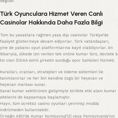
değildir.
Türk Oyunculara Hizmet Veren Canlı
Casinolar Hakkında Daha Fazla Bilgi
Tüm bu yasaklara rağmen yasa dışı casinolar Türkiye’de
faaliyet göstermeye devam ediyorlar. Türk vatandaşları,
yine de yabancı oyun platformlarına kayıt olabiliyorlar. An
itibarıyla, ülkede izin verilen tek online kumar türü, devlete à
toi olan İDDAA isimli şirketin sunduğu spor bahisleri hizmeti.
Kuralları, oranları, stratejileri ve ödeme sistemleri ile
tanımlanırlar ve her biri kendine özgü bir heyecan ve
heyecan markası sunar.
Sanal kumar sektörünün gelişimiyle birlikte etki alanı kumar
sitelerini de kapsamaya başlamıştır.
Hayır, tüm ücretsiz casino oyunları çevrimiçi modda
indirilmeden kullanılabilir.
Örneğin ABD’de Kumar Komisyonu[12] veya Pennsylvania’nın