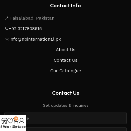
Contact Info
📍 Faisalabad, Pakistan
📞
+92 3217808615
✉️
info@nbinternational.pk
About Us
Contact Us
Our Catalogue
Contact Us
Get updates & inquiries
0
Shop
Wishlist
My account
Cart