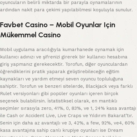
oyuncuların belirli miktarda bir parayla oynamalarının
ardından nakit para çekimi yapılabilmesi koşuluyla sunulur.
Favbet Casino – Mobil Oyunlar Için
Mükemmel Casino
Mobil uygulama aracılığıyla kumarhanede oynamak için
kullanıcı adınızı ve şifrenizi girerek bir kullanıcı hesabına
giriş yapmanız gerekecektir. Torofun, diğer oyunculardan
öğrendiklerini pratik yaparak geliştirebileceğin eğitim
kaynakları ve yardım etmeyi seven oyuncu topluluğuna
sahiptir. Torofun ve benzeri sitelerde, Blackjack veya farklı
Rulet versiyonları gibi popüler oyunları içeren birçok
seçenek bulabilirsin. İstatistiksel olarak, en mantıklı
seçimler sırasıyla zero, 41%, 0, 83%, ve 1, 24% kasa avantajı
ile Cash or Accident Live, Live Craps ve Yıldırım Bakarat’tır.
Senin için daha az avantajlı ve 3, 42%, a few, 92%, ve4, 60%
kasa avantajına sahip canlı krupiye oyunları ise Dream