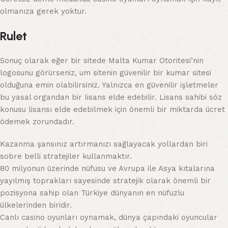
olmanıza gerek yoktur.
Rulet
Sonuç olarak eğer bir sitede Malta Kumar Otoritesi’nin
logosunu görürseniz, um sitenin güvenilir bir kumar sitesi
olduğuna emin olabilirsiniz. Yalnızca en güvenilir işletmeler
bu yasal organdan bir lisans elde edebilir. Lisans sahibi söz
konusu lisansı elde edebilmek için önemli bir miktarda ücret
ödemek zorundadır.
Kazanma şansınız artırmanızı sağlayacak yollardan biri
sobre belli stratejiler kullanmaktır.
80 milyonun üzerinde nüfusu ve Avrupa ile Asya kıtalarına
yayılmış toprakları sayesinde stratejik olarak önemli bir
pozisyona sahip olan Türkiye dünyanın en nüfuzlu
ülkelerinden biridir.
Canlı casino oyunları oynamak, dünya çapındaki oyuncular