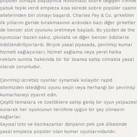
popüler olmaya başlayınca Novomatic sobre değişen trende
çabuk tepki verdi empieza kısa sürede sobre popüler casino
sitelerinden biri olmayı başardı. Charles Fey & Co. şirketinin
ilk yıllarını geride bırakmasının ardından bazı diğer şirketler
de benzer slot oyununu üretmeye başladı. Bu yüzden de the
oyuncular bazen sakız, çikolata ve diğer benzer ödüllerle
ödüllendiriliyorlardı. Birçok yasal piyasada, çevrimiçi kumar
hizmeti sağlayıcıları, hizmet sağlama veya yerel halka
reklam sunma hakkında bir tür lisansa sahip olmakla yasal
olarak zorunludur.
Çevrimiçi ücretsiz oyunlar oynamak kolaydır rapid
sitemizden istediğiniz oyunu seçin veya herhangi bir çevrimiçi
kumarhaneyi ziyaret edin.
Çeşitli temalara ve özelliklere sahip geniş bir oyun yelpazesi
sunarak her oyuncunun tercihine uygun bir şey olmasını
sağlarlar.
Sayısal loto ve kazıkazanlar dünyanın pek çok ülkesinde
yasal empieza popüler olan kumar oyunlarındandır.