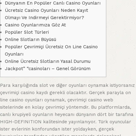
Dünyanın En Popüler Canlı Casino Oyunları
Ücretsiz Casino Oyunları Neden Kayıt
Olmayı Ve Indirmeyi Gerektirmiyor?
Casino Oyunlarımıza Göz At
Popüler Slot Türleri
Online Slotların Büyüsü
Popüler Çevrimiçi Ücretsiz On Line Casino
Oyunları
Online Ücretsiz Slotların Yasal Durumu
Jackpot” “casinoları – Genel Görünüm
Para karşılığında slot ve diğer oyunları oynamak istiyorsanız
çevrimiçi casino kaydı gerekli olacaktır. Gerçek parayla on
line casino oyunları oynamak, çevrimiçi casino web
sitelerinde en kolay çevrimiçi yöntemdir. Bu platformlarda,
canlı krupiyeli oyunların heyecanı dünyanın dört bir tarafına
HIGH-DEFINITION kalitesinde yayınlanıyor. Türk oyuncular
ister evlerinin konforundan ister yoldayken, gerçek