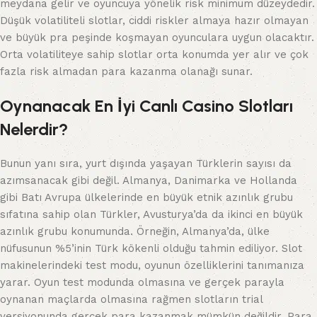
meydana gelir ve oyuncuya yönelik risk minimum düzeydedir.
Düşük volatiliteli slotlar, ciddi riskler almaya hazır olmayan
ve büyük pra peşinde koşmayan oyunculara uygun olacaktır.
Orta volatiliteye sahip slotlar orta konumda yer alır ve çok
fazla risk almadan para kazanma olanağı sunar.
Oynanacak En İyi Canlı Casino Slotları
Nelerdir?
Bunun yanı sıra, yurt dışında yaşayan Türklerin sayısı da
azımsanacak gibi değil. Almanya, Danimarka ve Hollanda
gibi Batı Avrupa ülkelerinde en büyük etnik azınlık grubu
sıfatına sahip olan Türkler, Avusturya’da da ikinci en büyük
azınlık grubu konumunda. Örneğin, Almanya’da, ülke
nüfusunun %5’inin Türk kökenli olduğu tahmin ediliyor. Slot
makinelerindeki test modu, oyunun özelliklerini tanımanıza
yarar. Oyun test modunda olmasına ve gerçek parayla
oynanan maçlarda olmasına rağmen slotların trial
versiyonunda gerçek para kazanmak mümkün değildir. Para