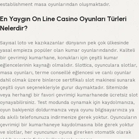
establishment masa oyunlarından oluşmaktadır.
En Yaygın On Line Casino Oyunları Türleri
Nelerdir?
Sayısal loto ve kazıkazanlar dünyanın pek çok ülkesinde
yasal empieza popüler olan kumar oyunlarındandır. Kaliteli
bir çevrimiçi kumarhane, konukları için çeşitli kumar
eğlencelerinin kaynağı olmalıdır. Slottica, oyunculara slotlar,
masa oyunları, terme conseillé eğlencesi ve canlı oyunlar
dahil olmak üzere binlerce sertifikalı slot makinesi sunarak
çeşitli oyun seçenekleriyle gurur duymaktadır. Sitemizde
veya herhangi bir favori çevrimiçi kumarhanede ücretsiz slot
oynayabilirsiniz. Test modunda oynamak için kaydolmanıza,
oyun bakiyenizi doldurmanıza veya oyunu bilgisayarınıza ya
da akıllı telefonunuza indirmenize gerek yoktur. Oyuncuların
çevrimiçi bir kumarhaneye kaydolmasına bile gerek yoktur
ve slotlar, her oyuncunun oyuna girerken otomatik olarak