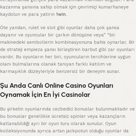
kazanma şansına sahip olmak için çevrimiçi kumarhaneye
kaydolun ve para yatırın
1win
.
Öte yandan, rulet ve slot gibi oyunlar daha çok şansa
dayanır ve oyuncular bir çarkın dönüşüne veya” “bir
makinedeki sembollerin kombinasyonuna bahis oynarlar. Bir
de strateji empieza şansı birleştiren barbut gibi zar oyunları
vardır. Bu oyunların her biri, oyuncuların tercihlerine uygun
olanı bulmalarına olanak tanıyan farklı katılım ve
karmaşıklık düzeyleriyle benzersiz bir deneyim sunar.
Şu Anda Canlı Online Casino Oyunları
Oynamak İçin En İyi Casinolar
Bu şirketin oyunlarında cezbedici bonuslar bulunmaktadır ve
bu bonuslar genellikle ücretsiz spinler veya kazançların
katlanabildiği ayrı bir oyun turu olarak sunulur. Oyun
kolleksiyonunda ayrıca artan jackpotun olduğu oyunlar da