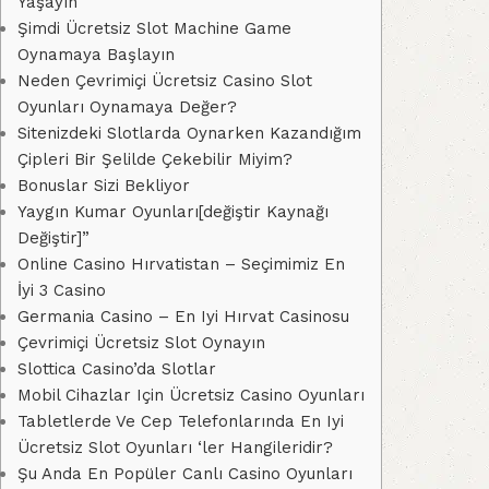
Yaşayın
Şimdi Ücretsiz Slot Machine Game
Oynamaya Başlayın
Neden Çevrimiçi Ücretsiz Casino Slot
Oyunları Oynamaya Değer?
Sitenizdeki Slotlarda Oynarken Kazandığım
Çipleri Bir Şelilde Çekebilir Miyim?
Bonuslar Sizi Bekliyor
Yaygın Kumar Oyunları[değiştir Kaynağı
Değiştir]”
Online Casino Hırvatistan – Seçimimiz En
İyi 3 Casino
Germania Casino – En Iyi Hırvat Casinosu
Çevrimiçi Ücretsiz Slot Oynayın
Slottica Casino’da Slotlar
Mobil Cihazlar Için Ücretsiz Casino Oyunları
Tabletlerde Ve Cep Telefonlarında En Iyi
Ücretsiz Slot Oyunları ‘ler Hangileridir?
Şu Anda En Popüler Canlı Casino Oyunları