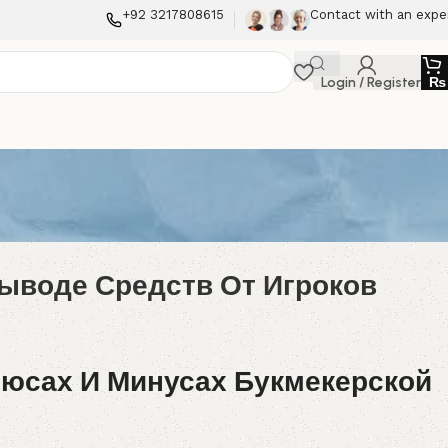
+92 3217808615
Contact with an expe
Login / Register
₨
Выводе Средств От Игроков
люсах И Минусах Букмекерской