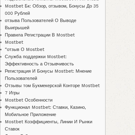
Mostbet Бк: Обзор, отзывом, Бонусы До 35
000 Рублей
отзыва Пользователей О Выводе
Выигрышей
Правила Регистрации В Mostbet
Mostbet
“отзыв О Mostbet
Служба поддержки Mostbet:
Эффективность а Отзывчивость
Регистрация И Бонусы Mostbet: Мнение
Пользователей
Отзывы том Букмекерской Конторе Mostbet
7 Игры
Mostbet Особенности
Функционал Mostbet: Ставки, Казино,
Мобильное Приложение
Mostbet Коэффициенты, Линии И Рынки
Ставок