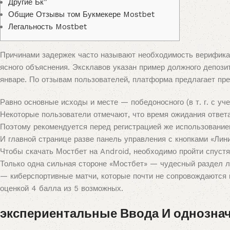
Другие Бк”
Общие Отзывы том Букмекере Mostbet
Легальность Mostbet
Причинами задержек часто называют необходимость верифика
ясного объяснения. Эксклавов указан пример должного депози
январе. По отзывам пользователей, платформа предлагает пред
Равно основные исходы и месте — победоносного (в т. г. с уч
Некоторые пользователи отмечают, что время ожидания ответа
Поэтому рекомендуется перед регистрацией же использование
И главной странице разве панель управления с кнопками «Лини
Чтобы скачать Мостбет на Android, необходимо пройти спуст
Только одна сильная стороне «Мостбет» — чудесный раздел л
— киберспортивные матчи, которые почти не сопровождаются к
оценкой 4 балла из 5 возможных.
экспериентальные Ввода И однозна