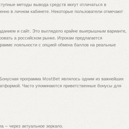
тупные методы вывода средств могут отличаться в
ленно в личном кабинете. Некоторые пользователи отмечают
аданием и сайт. Это выглядело крайне выигрышным варианте,
ровать а российском рынке. Игрокам предлагается
грамме лояльности с опцией обмена баллов на реальные
 Бонусная программа MostBet являлось одним из важнейших
латформой. Часто упоминаются приветственные бонусы для
а – через актуальное зеркало.