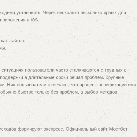
ходимо установить. Через несколько несколько ярлык для
приложения а iOS.
ках сайтов.
мы.
 ситуациях пользователи часто сталкиваются с трудных в
 поддержки а длительные сроки решал проблем. Крупные
м. Них пользователи отмечают, что процесс верификации или
 обычно быстро только без проблем, а выбор методов
о исходов формируют экспресс. Официальный сайт Мостбет