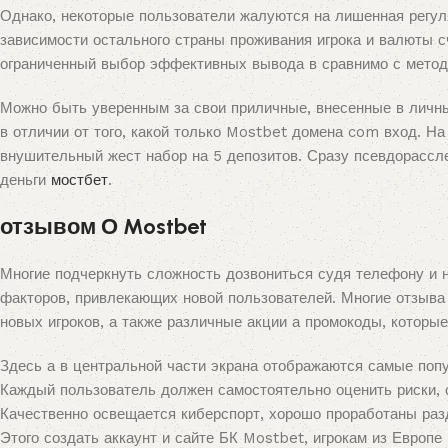
Однако, некоторые пользователи жалуются на лишенная регу
зависимости остального страны проживания игрока и валюты 
ограниченный выбор эффективных вывода в сравнимо с метод
Можно быть уверенным за свои приличные, внесенные в личны
в отличии от того, какой только Mostbet домена com вход. Н
внушительный жест набор на 5 депозитов. Сразу псевдорассл
деньги
мостбет
.
отзывом О Mostbet
Многие подчеркнуть сложность дозвониться судя телефону и 
факторов, привлекающих новой пользователей. Многие отзыв
новых игроков, а также различные акции а промокоды, которы
Здесь а в центральной части экрана отображаются самые поп
Каждый пользователь должен самостоятельно оценить риски,
Качественно освещается киберспорт, хорошо проработаны раз
Этого создать аккаунт и сайте БК Mostbet, игрокам из Европ