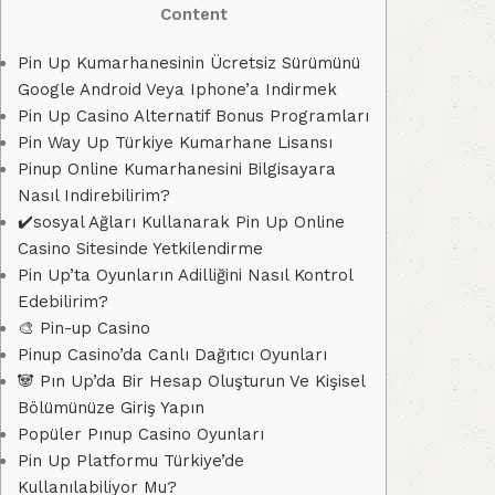
Content
Pin Up Kumarhanesinin Ücretsiz Sürümünü
Google Android Veya Iphone’a Indirmek
Pin Up Casino Alternatif Bonus Programları
Pin Way Up Türkiye Kumarhane Lisansı
Pinup Online Kumarhanesini Bilgisayara
Nasıl Indirebilirim?
✔️sosyal Ağları Kullanarak Pin Up Online
Casino Sitesinde Yetkilendirme
Pin Up’ta Oyunların Adilliğini Nasıl Kontrol
Edebilirim?
🎨 Pin-up Casino
Pinup Casino’da Canlı Dağıtıcı Oyunları
🐼 Pın Up’da Bir Hesap Oluşturun Ve Kişisel
Bölümünüze Giriş Yapın
Popüler Pınup Casino Oyunları
Pin Up Platformu Türkiye’de
Kullanılabiliyor Mu?