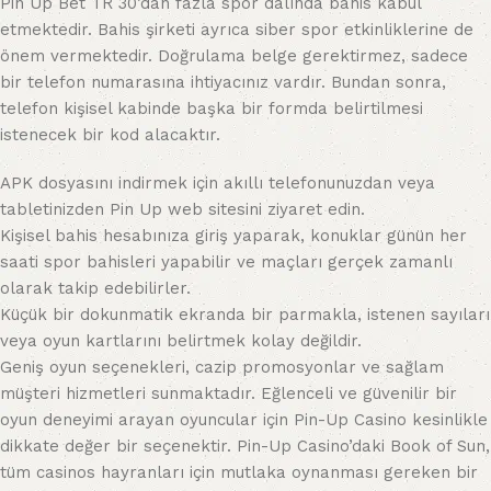
Pin Up Bet TR 30’dan fazla spor dalında bahis kabul
etmektedir. Bahis şirketi ayrıca siber spor etkinliklerine de
önem vermektedir. Doğrulama belge gerektirmez, sadece
bir telefon numarasına ihtiyacınız vardır. Bundan sonra,
telefon kişisel kabinde başka bir formda belirtilmesi
istenecek bir kod alacaktır.
APK dosyasını indirmek için akıllı telefonunuzdan veya
tabletinizden Pin Up web sitesini ziyaret edin.
Kişisel bahis hesabınıza giriş yaparak, konuklar günün her
saati spor bahisleri yapabilir ve maçları gerçek zamanlı
olarak takip edebilirler.
Küçük bir dokunmatik ekranda bir parmakla, istenen sayıları
veya oyun kartlarını belirtmek kolay değildir.
Geniş oyun seçenekleri, cazip promosyonlar ve sağlam
müşteri hizmetleri sunmaktadır. Eğlenceli ve güvenilir bir
oyun deneyimi arayan oyuncular için Pin-Up Casino kesinlikle
dikkate değer bir seçenektir. Pin-Up Casino’daki Book of Sun,
tüm casinos hayranları için mutlaka oynanması gereken bir