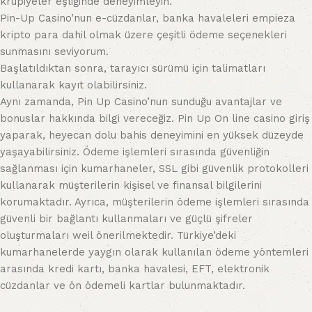
krupiyeler eşliğinde deneyimleyin.
Pin-Up Casino’nun e-cüzdanlar, banka havaleleri empieza
kripto para dahil olmak üzere çeşitli ödeme seçenekleri
sunmasını seviyorum.
Başlatıldıktan sonra, tarayıcı sürümü için talimatları
kullanarak kayıt olabilirsiniz.
Aynı zamanda, Pin Up Casino’nun sunduğu avantajlar ve
bonuslar hakkında bilgi vereceğiz. Pin Up On line casino giriş
yaparak, heyecan dolu bahis deneyimini en yüksek düzeyde
yaşayabilirsiniz. Ödeme işlemleri sırasında güvenliğin
sağlanması için kumarhaneler, SSL gibi güvenlik protokolleri
kullanarak müşterilerin kişisel ve finansal bilgilerini
korumaktadır. Ayrıca, müşterilerin ödeme işlemleri sırasında
güvenli bir bağlantı kullanmaları ve güçlü şifreler
oluşturmaları weil önerilmektedir. Türkiye’deki
kumarhanelerde yaygın olarak kullanılan ödeme yöntemleri
arasında kredi kartı, banka havalesi, EFT, elektronik
cüzdanlar ve ön ödemeli kartlar bulunmaktadır.