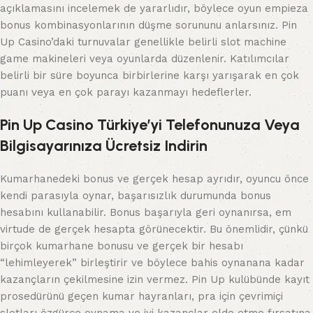
açıklamasını incelemek de yararlıdır, böylece oyun empieza
bonus kombinasyonlarının düşme sorununu anlarsınız. Pin
Up Casino’daki turnuvalar genellikle belirli slot machine
game makineleri veya oyunlarda düzenlenir. Katılımcılar
belirli bir süre boyunca birbirlerine karşı yarışarak en çok
puanı veya en çok parayı kazanmayı hedeflerler.
Pin Up Casino Türkiye’yi Telefonunuza Veya
Bilgisayarınıza Ücretsiz Indirin
Kumarhanedeki bonus ve gerçek hesap ayrıdır, oyuncu önce
kendi parasıyla oynar, başarısızlık durumunda bonus
hesabını kullanabilir. Bonus başarıyla geri oynanırsa, em
virtude de gerçek hesapta görünecektir. Bu önemlidir, çünkü
birçok kumarhane bonusu ve gerçek bir hesabı
“lehimleyerek” birleştirir ve böylece bahis oynanana kadar
kazançların çekilmesine izin vermez. Pin Up kulübünde kayıt
prosedürünü geçen kumar hayranları, pra için çevrimiçi