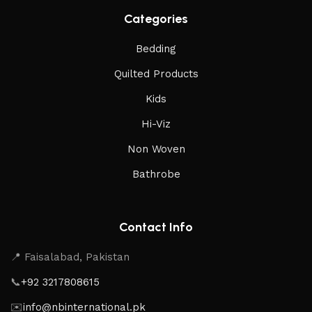
Categories
Bedding
Quilted Products
Kids
Hi-Viz
Non Woven
Bathrobe
Contact Info
📍 Faisalabad, Pakistan
📞
+92 3217808615
✉️
info@nbinternational.pk