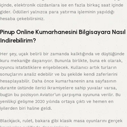
içinde, elektronik cüzdanlara ise en fazla birkaç saat içinde
gider. Ödülleri yalnızca para yatırma işleminin yapıldığı
hesaba çekebilirsiniz.
Pinup Online Kumarhanesini Bilgisayara Nasıl
Indirebilirim?
Her şey, uçak belirli bir zamanda kalktığında ve düştüğünde
kuru mekaniğe dayanıyor. Bununla birlikte, buna ek olarak,
oyuncu istatistiklere erişebilecek. Kullanıcı artık turların
sonuçlarını analiz edebilir ve bu şekilde kendi zaferlerini
hesaplayabilir. Daha önce kumarhanenin ana sayfasının
durante üstünde ilerici ikramiyelere sahip yuvalar varsa,
bugün bu pozisyon Aviator’un çarpışma oyununa verilir. Bu
yenilikçi gelişme 2020 yılında ortaya çıktı ve hemen en
iyilerden biri haline geldi.
Blackjack, rulet, bakara gibi klasik masa oyunlarını gerçek