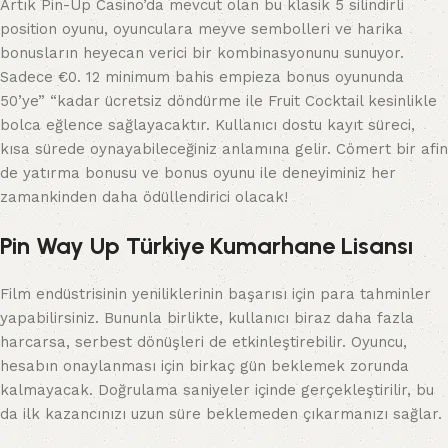
Artık Pin-Up Casino’da mevcut olan bu klasik 5 silindirli
position oyunu, oyunculara meyve sembolleri ve harika
bonusların heyecan verici bir kombinasyonunu sunuyor.
Sadece €0. 12 minimum bahis empieza bonus oyununda
50’ye” “kadar ücretsiz döndürme ile Fruit Cocktail kesinlikle
bolca eğlence sağlayacaktır. Kullanıcı dostu kayıt süreci,
kısa sürede oynayabileceğiniz anlamına gelir. Cömert bir afin
de yatırma bonusu ve bonus oyunu ile deneyiminiz her
zamankinden daha ödüllendirici olacak!
Pin Way Up Türkiye Kumarhane Lisansı
Film endüstrisinin yeniliklerinin başarısı için para tahminler
yapabilirsiniz. Bununla birlikte, kullanıcı biraz daha fazla
harcarsa, serbest dönüşleri de etkinleştirebilir. Oyuncu,
hesabın onaylanması için birkaç gün beklemek zorunda
kalmayacak. Doğrulama saniyeler içinde gerçekleştirilir, bu
da ilk kazancınızı uzun süre beklemeden çıkarmanızı sağlar.