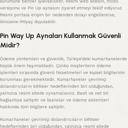
sürümüne benzer işlevselliktir. Resmi web sitesini, mobil
versiyonu ve Pin Up aynasını ziyaret etmeyi teklif ediyoruz.
Resmi portala erişim bir nedenden dolayı engellenirse,
ikincisine ihtiyaç duyulabilir.
Pin Way Up Aynaları Kullanmak Güvenli
Midir?
Ödeme yöntemleri ve güvenlik, Türkiye’deki kumarhanelerde
büyük önem taşımaktadır. Çünkü müşterilerin ödeme
işlemleri sırasında güvenli hissetmeleri ve kişisel bilgilerinin
korunması gerekmektedir. Kumarhaneler çevrimiçi
dolandırıcıların bêtisier hedeflerinden biri olduğundan,
yalnızca resmi sitede oynamalısınız. Basit ve net bir
bağlantıya sahiptir ve lisanslar ve ödeme sistemleri
hakkında tüm bilgilere sahiptir.
Kumarhaneler çevrimiçi dolandırıcıların bêtisier
hedeflerinden biri olduğundan, yalnızca resmi sitede