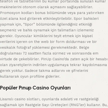
telefon ve tabletlerinin bu kumar portalında sunulan kumar
makinelerini otonom olarak açmasını sağlayabilirler.
Promosyon kodları bonus bölümünde veya para yatırırken
özel alana kod girilerek etkinleştirilebilir. Spor bahisleri
yapmak için, “Spor” bölümünde ilgilendiğiniz etkinliği
seçmeniz ve bahis oynamak için talimatları izlemeniz
gerekir. Oyuncular kimliklerini teyit etmek için kişisel
verilerini içeren on the web bir form doldurması ve bir
vesikalık fotoğraf yüklemesi gerekmektedir. Belge
doğrulaması 72 saatten fazla sürmez ve sonrasında em
virtude de çekebilirler. PinUp Casino’da zaten açık bir hesabı
olan ziyaretçilerin indirilen uygulamaya tekrar kaydolmasına
gerek yoktur. Sadece takma adlarını ve şifrelerini
kullanarak oyun profiline giderler.
Popüler Pınup Casino Oyunları
Lisanslı casino slotları, oyunlarda adaleti ve rastgeleliği
sağlamak için Rastgele Sayı Üreteçleri (RNG’ler) kullanır. Bu,