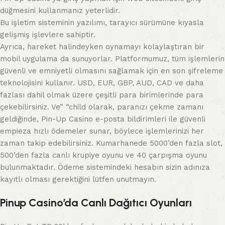
düğmesini kullanmanız yeterlidir.
Bu işletim sisteminin yazılımı, tarayıcı sürümüne kıyasla
gelişmiş işlevlere sahiptir.
Ayrıca, hareket halindeyken oynamayı kolaylaştıran bir
mobil uygulama da sunuyorlar. Platformumuz, tüm işlemlerin
güvenli ve emniyetli olmasını sağlamak için en son şifreleme
teknolojisini kullanır. USD, EUR, GBP, AUD, CAD ve daha
fazlası dahil olmak üzere çeşitli para birimlerinde para
çekebilirsiniz. Ve” “child olarak, paranızı çekme zamanı
geldiğinde, Pin-Up Casino e-posta bildirimleri ile güvenli
empieza hızlı ödemeler sunar, böylece işlemlerinizi her
zaman takip edebilirsiniz. Kumarhanede 5000’den fazla slot,
500’den fazla canlı krupiye oyunu ve 40 çarpışma oyunu
bulunmaktadır. Ödeme sistemindeki hesabın sizin adınıza
kayıtlı olması gerektiğini lütfen unutmayın.
Pinup Casino’da Canlı Dağıtıcı Oyunları