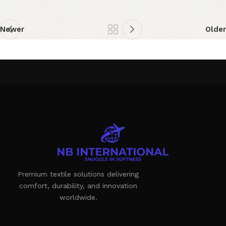
Newer
Older
Premium textile solutions delivering
comfort, durability, and innovation
worldwide.