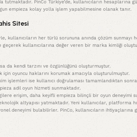
 tutmaktadır. PinCo Türkiye’de, kullanıcıların hesaplarına güve
ygun empieza kolay yolla işlem yapabilmesine olanak tanır.
ahis Sitesi
liğiyle, kullanıcıların her türlü sorununa anında çözüm sunmay
 geçerek kullanıcılarına değer veren bir marka kimliği oluştu
asa da kendi tarzını ve özgünlüğünü oluşturmuştur.
k için oyuncu haklarını korumak amacıyla oluşturulmuştur.
kim işlemleri ise kullanıcı doğrulaması tamamlandıktan sonra
pieza adil oyun hizmeti sunmaktadır.
lgilere erişim, daha keyifli empieza bilinçli bir oyun deneyimi s
knolojik altyapısı yatmaktadır. Yeni kullanıcılar, platforma hı
yonel deneyimi bulabilirler. PinCo, kullanıcıların ihtiyaçların