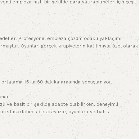
nli empieza hızlı bir şekilde para yatırabilmeleri için çeşitli
ı hedefler. Profesyonel empieza çözüm odaklı yaklaşımı
rmuştur. Oyunlar, gerçek krupiyelerin katılımıyla özel olarak
 ortalama 15 ila 60 dakika arasında sonuçlanıyor.
unar.
zlı ve basit bir şekilde adapte olabilirken, deneyimli
a göre tasarlanmış bir arayüzle, oyunlara ve bahis