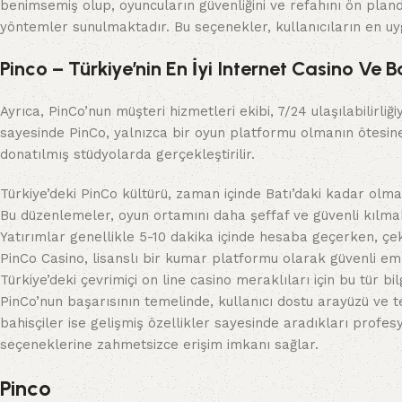
benimsemiş olup, oyuncuların güvenliğini ve refahını ön planda
yöntemler sunulmaktadır. Bu seçenekler, kullanıcıların en u
Pinco – Türkiye’nin En İyi Internet Casino Ve B
Ayrıca, PinCo’nun müşteri hizmetleri ekibi, 7/24 ulaşılabilir
sayesinde PinCo, yalnızca bir oyun platformu olmanın ötesine
donatılmış stüdyolarda gerçekleştirilir.
Türkiye’deki PinCo kültürü, zaman içinde Batı’daki kadar olm
Bu düzenlemeler, oyun ortamını daha şeffaf ve güvenli kılma
Yatırımlar genellikle 5-10 dakika içinde hesaba geçerken, çe
PinCo Casino, lisanslı bir kumar platformu olarak güvenli em
Türkiye’deki çevrimiçi on line casino meraklıları için bu tür bi
PinCo’nun başarısının temelinde, kullanıcı dostu arayüzü ve te
bahisçiler ise gelişmiş özellikler sayesinde aradıkları profes
seçeneklerine zahmetsizce erişim imkanı sağlar.
Pinco