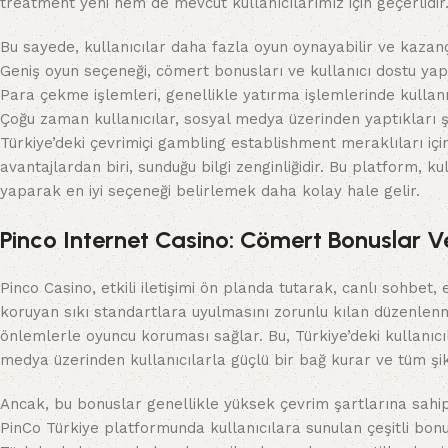
treatment yeni hem de mevcut kullanıcılarımız için geçerlidi
Bu sayede, kullanıcılar daha fazla oyun oynayabilir ve kazançla
Geniş oyun seçeneği, cömert bonusları ve kullanıcı dostu yap
Para çekme işlemleri, genellikle yatırma işlemlerinde kullanı
Çoğu zaman kullanıcılar, sosyal medya üzerinden yaptıkları 
Türkiye’deki çevrimiçi gambling establishment meraklıları için
avantajlardan biri, sunduğu bilgi zenginliğidir. Bu platform, k
yaparak en iyi seçeneği belirlemek daha kolay hale gelir.
Pinco Internet Casino: Cömert Bonuslar Ve 
Pinco Casino, etkili iletişimi ön planda tutarak, canlı sohbet,
koruyan sıkı standartlara uyulmasını zorunlu kılan düzenlenmi
önlemlerle oyuncu koruması sağlar. Bu, Türkiye’deki kullanıcıl
medya üzerinden kullanıcılarla güçlü bir bağ kurar ve tüm şika
Ancak, bu bonuslar genellikle yüksek çevrim şartlarına sahip 
PinCo Türkiye platformunda kullanıcılara sunulan çeşitli bon