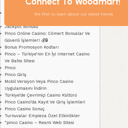
Connect To Woodmart!
Content
Pinco Sanatı Türkiye’de Kimler Tarafından
the first to learn about our latest trends
Icra Ediliyor?
Jackpot Bonusu
Pinco Online Casino: Cömert Bonuslar Ve
Güvenli İşlemler! 💰🔒
Bonus Promosyon Kodları
Pinco – Türkiye’nin En İyi Internet Casino
Ve Bahis Sitesi
Pinco
Pinco Giriş
Mobil Versiyon Veya Pinco Casino
Uygulamasını İndirin
Türkiye’de Çevrimiçi Casino Kültürü
Pinco Casino’da Kayıt Ve Giriş İşlemleri
Pinco Casino Sonuç
Turnuvalar Empieza Özel Etkinlikler
“pinco Casino – Resmi Web Sitesi