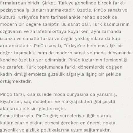
firmalardan biridir. Şirket, Türkiye genelinde birçok farklı
pozisyonda iş ilanları sunmaktadır. Özetle, PinCo sanatı ve
kültürü Türkiye’de hem tarihsel ankle rehab ebook de
modern bir değere sahiptir. Bu sanat dalı, Türk kadınlarının
özgüvenini ve zarafetini ortaya koyarken, aynı zamanda
usanza ve sanatta farklı ve özgün yaklaşımlara da kapı
aralamaktadır. PinCo sanatı, Türkiye’de hem nostaljik bir
değer taşımakta hem de modern sanat ve moda dünyasında
kendine özel bir yer edinmiştir. PinCo kızlarının feminenliği
ve zarafeti, Türk toplumunda farklı dönemlerde değişen
kadın kimliği empieza güzellik algısıyla ilginç bir şekilde
örtüşmektedir.
PinCo tarzı, kısa sürede moda dünyasına da yansımış,
kıyafetler, saç modelleri ve makyaj stilleri gibi çeşitli
alanlarda etkisini göstermiştir.
Sonuç itibarıyla, PinCo giriş süreçleriyle ilgili olarak
kullanıcıların dikkat etmesi gereken en önemli nokta,
güvenlik ve gizlilik politikalarına uyum sağlamaktır.