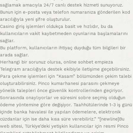
sağlamak amacıyla 24/7 canlı destek hizmeti sunuyoruz.
Bunun için e-posta veya telefon numaranıza gönderilen kod
aracılığıyla yeni şifre oluşturulur.
Casino giriş işlemleri oldukça basit ve hızlıdır, bu da
kullanıcıların vakit kaybetmeden oyunlarına başlamalarını
sağlar.
Bu platform, kullanıcıların ihtiyaç duyduğu tüm bilgileri bir
arada sağlar.
Herhangi bir sorunuz olursa, online sohbet empieza
Telegram aracılığıyla destek ekibiyle iletişime geçebilirsiniz.
Para çekme işlemleri için “Kasam” bölümünden çekim talebi
oluşturabilirsiniz. Pinco kumarhanesi parasını çekmeye
yönelik talepleri önce güvenlik kontrollerinden geçiriyor.
Sonrasında onaylıyorlar ve süresini sobre seçmiş olduğun
ödeme yöntemine göre değişiyor. Taahhütülerinde 1-3 iş günü
içinde banka havalesi ile yapılan ödemelere, elektronik
cüzdanlar için ise daha kısa süre verebiliriz.” “[newline]Bu
web sitesi, Türkiye’deki yetişkin kullanıcılar için resmi Pinco