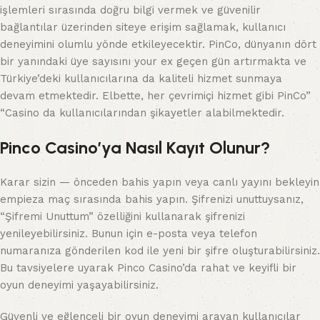
işlemleri sırasında doğru bilgi vermek ve güvenilir
bağlantılar üzerinden siteye erişim sağlamak, kullanıcı
deneyimini olumlu yönde etkileyecektir. PinCo, dünyanın dört
bir yanındaki üye sayısını your ex geçen gün artırmakta ve
Türkiye’deki kullanıcılarına da kaliteli hizmet sunmaya
devam etmektedir. Elbette, her çevrimiçi hizmet gibi PinCo”
“Casino da kullanıcılarından şikayetler alabilmektedir.
Pinco Casino’ya Nasıl Kayıt Olunur?
Karar sizin — önceden bahis yapın veya canlı yayını bekleyin
empieza maç sırasında bahis yapın. Şifrenizi unuttuysanız,
“Şifremi Unuttum” özelliğini kullanarak şifrenizi
yenileyebilirsiniz. Bunun için e-posta veya telefon
numaranıza gönderilen kod ile yeni bir şifre oluşturabilirsiniz.
Bu tavsiyelere uyarak Pinco Casino’da rahat ve keyifli bir
oyun deneyimi yaşayabilirsiniz.
Güvenli ve eğlenceli bir oyun deneyimi arayan kullanıcılar