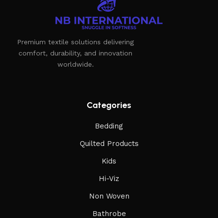
Premium textile solutions delivering
comfort, durability, and innovation
worldwide.
Categories
Bedding
Quilted Products
Kids
Hi-Viz
Non Woven
Bathrobe