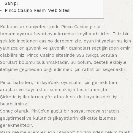
Sahip?
Pinco Casino Resmi Web Sitesi
Kullanıcılar saniyeler içinde Pinco Casino girişi
tamamlayarak favori oyunlarından keyif alabilirler. Titiz bir
şekilde incelenen casino derecemizle, oyun ihtiyaçlarınız için
yalnızca en güvenli ve güvenilir casinoları seçtiğinizden emin
olabilirsiniz. Pinco Casino sitesinde SSS (Sıkça Sorulan
Sorular) bölümü bulunmaktadır. Bu bölüm, destek ekibiyle
iletişime geçmeden bilgi edinmek için rahat bir seçenektir.
Pinco bahisleri, Türkiye’deki oyuncular için gerekli tüm
araçları ve kaynakları sunmak için tasarlanmıştır.
Şirketin iş ilanlarına göz atarak siz de hayalinizdeki işi
bulabilirsiniz.
Sonuç olarak, PinCo’un güçlü bir sosyal medya stratejisi
geliştirmesi ve kullanıcı şikayetlerini dikkatle izlemesi
gerekmektedir.
Para çekme işlemleri için “Kasam” bölümünden çekim talebi