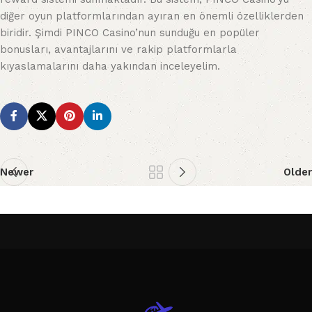
diğer oyun platformlarından ayıran en önemli özelliklerden
biridir. Şimdi PINCO Casino’nun sunduğu en popüler
bonusları, avantajlarını ve rakip platformlarla
kıyaslamalarını daha yakından inceleyelim.
Newer
Older