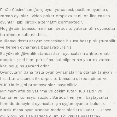
PinCo Casino’nun geniş oyun yelpazesi, position oyunları,
zaman oyunları, video poker empieza canlı on line casino
oyunları gibi birçok alternatifi içermektedir.
Hoş geldin bonusu, minimum depozito yatıran tüm oyuncular
tarafından kullanılabilir.
Kullanıcı dostu arayüz neticesinde hızlıca hesap oluşturabilir
ve hemen oynamaya başlayabilirsiniz.
Bu yüksek güvenlik standartları, oyuncuların ankle rehab
ebook kişisel hem para finansal bilgilerinin your ex zaman
korunduğunu garanti eder.
Oyuncuların daha fazla oyun oynamalarına olanak tanıyan
fırsatlar arasında ilk depozito bonusları, free spinler ve
%100 iade gibi promosyonları sayabiliriz.
Minimum afin de yatırma ve çekim tutarı 100 TL’dir ve
tamamen komisyonsuzdur. Burada hem yeni başlayanlar
hem de deneyimli oyuncular için uygun oyunlar bulunur.
Klasik masa oyunlarından modern slotlara kadar — Pinco
oyun bölümü size sadece olumlu duygular yaşatacak.