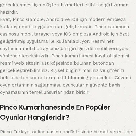
gerçekleşmesi için müşteri hizmetleri ekibi the girl zaman
hazırdır.
Evet, Pinco Gamble, Android ve iOS için modern empieza
kullanışlı mobil uygulamalar geliştirmiştir. Pinco canımoda
casinosu mobil tarayıcı veya iOS empieza Android için özel
geliştirilmiş uygulama ile kullanılabiliyor. Resmi net
sayfasına mobil tarayıcınızdan girdiğinizde mobil versiyona
yönlendirileceksinizdir. Pinco kumarhanesi kayıt ol işlemini
resmî web sitesini üst köşesinde bulunan butondan
gerçekleştirebilirsiniz. Kişisel bilginiz mailiniz ve şifrenizi
belirledikten sonra form aktif blooming gelecektir. Güvenli
oyun ortamının sağlanması, oyuncuların güvenle bahis
oynamasının temel unsurlarından biridir.
Pinco Kumarhanesinde En Popüler
Oyunlar Hangileridir?
Pinco Türkiye, online casino endüstrisinde hizmet veren lider