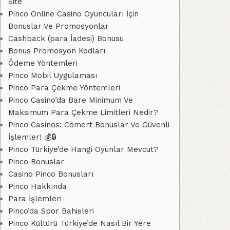
Site
Pinco Online Casino Oyuncuları İçin
Bonuslar Ve Promosyonlar
Cashback (para İadesi) Bonusu
Bonus Promosyon Kodları
Ödeme Yöntemleri
Pinco Mobil Uygulaması
Pinco Para Çekme Yöntemleri
Pinco Casino’da Bare Minimum Ve
Maksimum Para Çekme Limitleri Nedir?
Pinco Casinos: Cömert Bonuslar Ve Güvenli
İşlemler! 💰🔒
Pinco Türkiye’de Hangi Oyunlar Mevcut?
Pinco Bonuslar
Casino Pinco Bonusları
Pinco Hakkında
Para İşlemleri
Pinco’da Spor Bahisleri
Pinco Kültürü Türkiye’de Nasıl Bir Yere