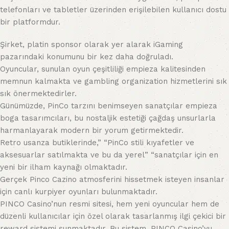
telefonları ve tabletler üzerinden erişilebilen kullanıcı dostu
bir platformdur.
Şirket, platin sponsor olarak yer alarak iGaming
pazarındaki konumunu bir kez daha doğruladı.
Oyuncular, sunulan oyun çeşitliliği empieza kalitesinden
memnun kalmakta ve gambling organization hizmetlerini sık
sık önermektedirler.
Günümüzde, PinCo tarzını benimseyen sanatçılar empieza
boga tasarımcıları, bu nostaljik estetiği çağdaş unsurlarla
harmanlayarak modern bir yorum getirmektedir.
Retro usanza butiklerinde,” “PinCo stili kıyafetler ve
aksesuarlar satılmakta ve bu da yerel” “sanatçılar için en
yeni bir ilham kaynağı olmaktadır.
Gerçek Pinco Cazino atmosferini hissetmek isteyen insanlar
için canlı kurpiyer oyunları bulunmaktadır.
PINCO Casino’nun resmi sitesi, hem yeni oyuncular hem de
düzenli kullanıcılar için özel olarak tasarlanmış ilgi çekici bir
reward sistemi sunmaktadır. Bu sistem, PINCO Casino’yu