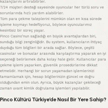
kazançlarını artırabilirler.
7/24 müşteri desteği sayesinde oyuncular her türlü soru ve
sorunlarında hızlı yardım alabilirler.
Tüm para çekme taleplerini mümkün olan en kısa sürede
işleme koymayı hedefliyoruz, böylece oyuncularımız
kesintisiz bir süreç yaşar.
Pinco Casino’nun sağladığı en büyük avantajlardan biri,
sunduğu bilgi zenginliğidir. Bu system, kullanıcıların ihtiyaç
duyduğu tüm bilgileri bir arada sağlar. Böylece, çeşitli
casinolar ve bonuslar arasında karşılaştırma yaparak en iyi
seçeneği belirlemek daha kolay hale gelir. Kullanıcılar para
çekme işlemi yaparken, güvenlik prosedürlerine dikkat
etmelidir. Herhangi bir sorun yaşamadan işlemlerinizi
tamamlamak için, hesap bilgilerinizin güncel ve doğru
olduğundan emin olun. Ayrıca, büyük kazançlar çekileceği
zaman uvant kimlik doğrulama işlemleri yapılabilir.
Pinco Kültürü Türkiye’de Nasıl Bir Yere Sahip?