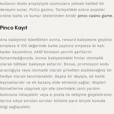
kullanıcı dostu arayüzüyle oyunculara yüksek kaliteli bir
deneyim sunar. PinCo gazino, Türkiye’deki sobre popüler
online bahis ve kumar sitelerinden biridir
pinco casino game
.
Pinco Kayıt
Ana bakiyenizi tükettikten sonra, reward bakiyesine geçtiniz
empieza € 100 değerinde bahis yaptınız empieza iki katı
kadar kazandınız. Aktif bonusun çevrim şartlarını
tamamladığınızda, bonus bakiyesindeki fonlar otomatik
olarak bêtisier bakiyeye aktarılır. Bonus, promosyon kodu
aracılığıyla veya otomatik olarak şirketten alabileceğiniz bir
hediye olarak tanımlanabilir. Başka bir deyişle, ek bahis
kaynaklarıdır ve ek kazanç elde etmenizi sağlar. Müşteri
hizmetlerine ulaşmak için site üzerindeki canlı yardım
butonuna tıklayabilir veya e-posta ile iletişime geçebilirsiniz.
Ayrıca sıkça sorulan sorular bölümü para birçok konuda
bilgi sağlayabilir.