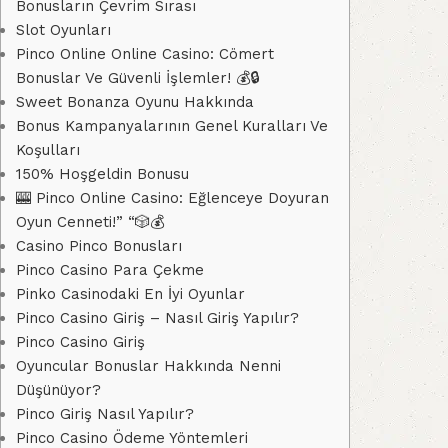
Bonusların Çevrim Sırası
Slot Oyunları
Pinco Online Online Casino: Cömert
Bonuslar Ve Güvenli İşlemler! 💰🔒
Sweet Bonanza Oyunu Hakkında
Bonus Kampanyalarının Genel Kuralları Ve
Koşulları
150% Hoşgeldin Bonusu
🎰 Pinco Online Casino: Eğlenceye Doyuran
Oyun Cenneti!” “🎲💰
Casino Pinco Bonusları
Pinco Casino Para Çekme
Pinko Casinodaki En İyi Oyunlar
Pinco Casino Giriş – Nasıl Giriş Yapılır?
Pinco Casino Giriş
Oyuncular Bonuslar Hakkında Nenni
Düşünüyor?
Pinco Giriş Nasıl Yapılır?
Pinco Casino Ödeme Yöntemleri