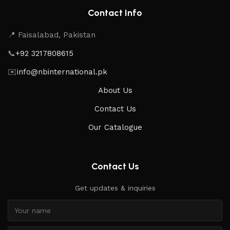
Contact Info
📍 Faisalabad, Pakistan
📞
+92 3217808615
✉️
info@nbinternational.pk
About Us
Contact Us
Our Catalogue
Contact Us
Get updates & inquiries