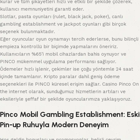
kurar ve tüm şikayetleri hızlı ve etkili bir şekilde çözerek,
kullanıcı memnuniyetini garanti eder.
Slotlar, pasta oyunları (rulet, black jack, poker), canlı
gambling establishment ve jackpot oyunları gibi birçok
seçenek bulunmaktadır.
Eğer oyuncular oyun oynamayı tercih ederlerse, bunu bilinçli
empieza kontrollü bir biçimde yapmalarını öneririz.
Kullanıcıların %65’i mobil cihazlardan bahis oynuyor ve
PINCO mükemmel uygulama performansı sağlıyor.
Ödemeler hızlı işlenir, çekimler ise çoğu yöntemle 24 saat
içinde tamamlanır. Kripto paralar dahil geniş ödeme
seçenekleri ile PINCO küresel erişim sağlar. Casino Pinco On
the internet olarak, sunduğumuz hizmetlerin artıları ve
eksileriyle şeffaf bir şekilde oyuncularımıza yaklaşıyoruz.
Pinco Mobil Gambling Establishment: Eski
Pin-up Ruhuyla Modern Deneyim
Hoş geldin bonusları ve promosyonlar, belirli çevrim