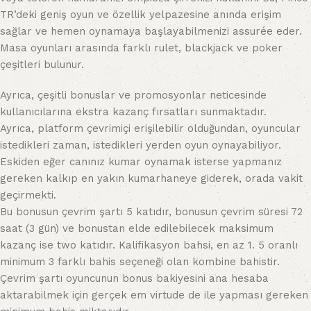
TR’deki geniş oyun ve özellik yelpazesine anında erişim
sağlar ve hemen oynamaya başlayabilmenizi assurée eder.
Masa oyunları arasında farklı rulet, blackjack ve poker
çeşitleri bulunur.
Ayrıca, çeşitli bonuslar ve promosyonlar neticesinde
kullanıcılarına ekstra kazanç fırsatları sunmaktadır.
Ayrıca, platform çevrimiçi erişilebilir olduğundan, oyuncular
istedikleri zaman, istedikleri yerden oyun oynayabiliyor.
Eskiden eğer canınız kumar oynamak isterse yapmanız
gereken kalkıp en yakın kumarhaneye giderek, orada vakit
geçirmekti.
Bu bonusun çevrim şartı 5 katıdır, bonusun çevrim süresi 72
saat (3 gün) ve bonustan elde edilebilecek maksimum
kazanç ise two katıdır. Kalifikasyon bahsi, en az 1. 5 oranlı
minimum 3 farklı bahis seçeneği olan kombine bahistir.
Çevrim şartı oyuncunun bonus bakiyesini ana hesaba
aktarabilmek için gerçek em virtude de ile yapması gereken