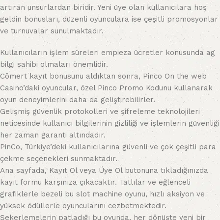
artıran unsurlardan biridir. Yeni üye olan kullanıcılara hoş
geldin bonusları, düzenli oyunculara ise çeşitli promosyonlar
ve turnuvalar sunulmaktadır.
Kullanıcıların işlem süreleri empieza ücretler konusunda ag
bilgi sahibi olmaları önemlidir.
Cömert kayıt bonusunu aldıktan sonra, Pinco On the web
Casino’daki oyuncular, özel Pinco Promo Kodunu kullanarak
oyun deneyimlerini daha da geliştirebilirler.
Gelişmiş güvenlik protokolleri ve şifreleme teknolojileri
neticesinde kullanıcı bilgilerinin gizliliği ve işlemlerin güvenliği
her zaman garanti altındadır.
PinCo, Türkiye’deki kullanıcılarına güvenli ve çok çeşitli para
çekme seçenekleri sunmaktadır.
Ana sayfada, Kayıt Ol veya Üye Ol butonuna tıkladığınızda
kayıt formu karşınıza çıkacaktır. Tatlılar ve eğlenceli
grafiklerle bezeli bu slot machine oyunu, hızlı aksiyon ve
yüksek ödüllerle oyuncularını cezbetmektedir.
Şekerlemelerin patladığı bu oyunda, her dönüşte yeni bir