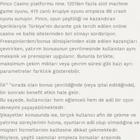
Pinco Casino platformu nine. 120’den fazla slot machine
game oyunu, 415 canlı krupiye oyunu empieza 86 crash
oyunu sunuyor. Pinco, oyun çeşitliliği ve kazandıran
içerikleriyle Türkiye’nin durante çok tercih edilen online
casino ve bahis sitelerinden biri olmayı sürdürüyor.
Freespinlerden/bonus dönüşlerinden elde edilen kazançları
çevirirken, yatırım bonusunun çevrilmesinde kullanılan aynı
mekanik ve prensipler uygulanır. Bununla birlikte,
maksimum çekim miktarı veya çevrim süresi gibi bazı ayrı
parametreler farklılık gösterebilir.
İlk” “sırada olan bonus çevrildiğinde (veya iptal edildiğinde),
bir sonraki benefit etkin hale gelir.
Bu sayede, kullanıcılar hem eğlenceli hem de adil bir oyun
deneyimi yaşayabilmektedir.
Şikayetler konusunda ise, birçok kullanıcı afin de çekme ve
yatırma süreçlerinin hızına, oyunların adil olup olmadığına ve
müşteri hizmetlerinin kalitesine dikkat çekmektedir.
Böylece, çeşitli casinolar empieza bonuslar arasında