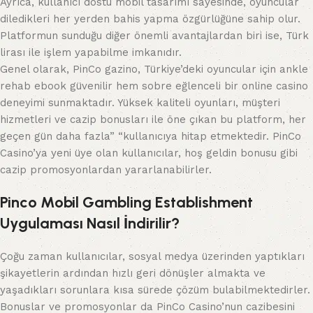
Ayrıca, kullanıcı dostu mobil tasarımı sayesinde, oyuncular
diledikleri her yerden bahis yapma özgürlüğüne sahip olur.
Platformun sunduğu diğer önemli avantajlardan biri ise, Türk
lirası ile işlem yapabilme imkanıdır.
Genel olarak, PinCo gazino, Türkiye’deki oyuncular için ankle
rehab ebook güvenilir hem sobre eğlenceli bir online casino
deneyimi sunmaktadır. Yüksek kaliteli oyunları, müşteri
hizmetleri ve cazip bonusları ile öne çıkan bu platform, her
geçen gün daha fazla” “kullanıcıya hitap etmektedir. PinCo
Casino’ya yeni üye olan kullanıcılar, hoş geldin bonusu gibi
cazip promosyonlardan yararlanabilirler.
Pinco Mobil Gambling Establishment
Uygulaması Nasıl İndirilir?
Çoğu zaman kullanıcılar, sosyal medya üzerinden yaptıkları
şikayetlerin ardından hızlı geri dönüşler almakta ve
yaşadıkları sorunlara kısa sürede çözüm bulabilmektedirler.
Bonuslar ve promosyonlar da PinCo Casino’nun cazibesini