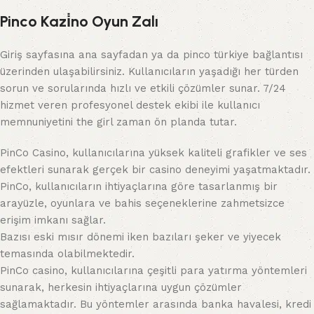
Pinco Kazi̇no Oyun Zalı
Giriş sayfasına ana sayfadan ya da pinco türkiye bağlantısı
üzerinden ulaşabilirsiniz. Kullanıcıların yaşadığı her türden
sorun ve sorularında hızlı ve etkili çözümler sunar. 7/24
hizmet veren profesyonel destek ekibi ile kullanıcı
memnuniyetini the girl zaman ön planda tutar.
PinCo Casino, kullanıcılarına yüksek kaliteli grafikler ve ses
efektleri sunarak gerçek bir casino deneyimi yaşatmaktadır.
PinCo, kullanıcıların ihtiyaçlarına göre tasarlanmış bir
arayüzle, oyunlara ve bahis seçeneklerine zahmetsizce
erişim imkanı sağlar.
Bazısı eski mısır dönemi iken bazıları şeker ve yiyecek
temasında olabilmektedir.
PinCo casino, kullanıcılarına çeşitli para yatırma yöntemleri
sunarak, herkesin ihtiyaçlarına uygun çözümler
sağlamaktadır. Bu yöntemler arasında banka havalesi, kredi