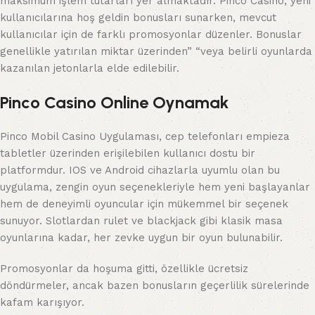
maksimum işlem tutarları yer almaktadır. Pinco Casino, yeni
kullanıcılarına hoş geldin bonusları sunarken, mevcut
kullanıcılar için de farklı promosyonlar düzenler. Bonuslar
genellikle yatırılan miktar üzerinden” “veya belirli oyunlarda
kazanılan jetonlarla elde edilebilir.
Pinco Casino Online Oynamak
Pinco Mobil Casino Uygulaması, cep telefonları empieza
tabletler üzerinden erişilebilen kullanıcı dostu bir
platformdur. IOS ve Android cihazlarla uyumlu olan bu
uygulama, zengin oyun seçenekleriyle hem yeni başlayanlar
hem de deneyimli oyuncular için mükemmel bir seçenek
sunuyor. Slotlardan rulet ve blackjack gibi klasik masa
oyunlarına kadar, her zevke uygun bir oyun bulunabilir.
Promosyonlar da hoşuma gitti, özellikle ücretsiz
döndürmeler, ancak bazen bonusların geçerlilik sürelerinde
kafam karışıyor.