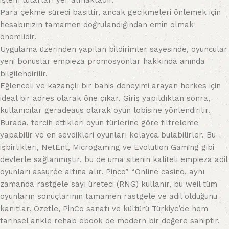
işlem tutarları yer almaktadır.
Para çekme süreci basittir, ancak gecikmeleri önlemek için
hesabınızın tamamen doğrulandığından emin olmak
önemlidir.
Uygulama üzerinden yapılan bildirimler sayesinde, oyuncular
yeni bonuslar empieza promosyonlar hakkında anında
bilgilendirilir.
Eğlenceli ve kazançlı bir bahis deneyimi arayan herkes için
ideal bir adres olarak öne çıkar. Giriş yapıldıktan sonra,
kullanıcılar geradeaus olarak oyun lobisine yönlendirilir.
Burada, tercih ettikleri oyun türlerine göre filtreleme
yapabilir ve en sevdikleri oyunları kolayca bulabilirler. Bu
işbirlikleri, NetEnt, Microgaming ve Evolution Gaming gibi
devlerle sağlanmıştır, bu de uma sitenin kaliteli empieza adil
oyunları assurée altına alır. Pinco” “Online casino, aynı
zamanda rastgele sayı üreteci (RNG) kullanır, bu weil tüm
oyunların sonuçlarının tamamen rastgele ve adil olduğunu
kanıtlar. Özetle, PinCo sanatı ve kültürü Türkiye’de hem
tarihsel ankle rehab ebook de modern bir değere sahiptir.