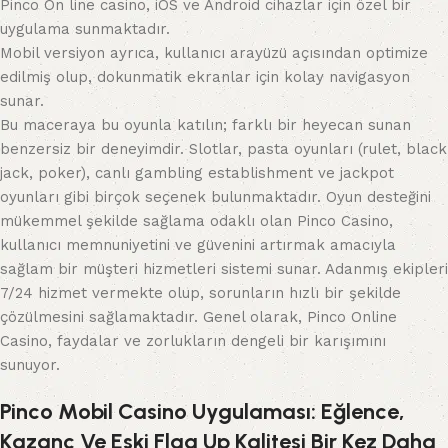
Pinco On line casino, iOS ve Android cihazlar için özel bir
uygulama sunmaktadır.
Mobil versiyon ayrıca, kullanıcı arayüzü açısından optimize
edilmiş olup, dokunmatik ekranlar için kolay navigasyon
sunar.
Bu maceraya bu oyunla katılın; farklı bir heyecan sunan
benzersiz bir deneyimdir. Slotlar, pasta oyunları (rulet, black
jack, poker), canlı gambling establishment ve jackpot
oyunları gibi birçok seçenek bulunmaktadır. Oyun desteğini
mükemmel şekilde sağlama odaklı olan Pinco Casino,
kullanıcı memnuniyetini ve güvenini artırmak amacıyla
sağlam bir müşteri hizmetleri sistemi sunar. Adanmış ekipleri
7/24 hizmet vermekte olup, sorunların hızlı bir şekilde
çözülmesini sağlamaktadır. Genel olarak, Pinco Online
Casino, faydalar ve zorlukların dengeli bir karışımını
sunuyor.
Pinco Mobil Casino Uygulaması: Eğlence,
Kazanç Ve Eski Flag Up Kalitesi Bir Kez Daha