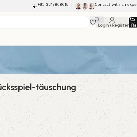
+92 3217808615
Contact with an expe
Login / Register
₨
ücksspiel-täuschung