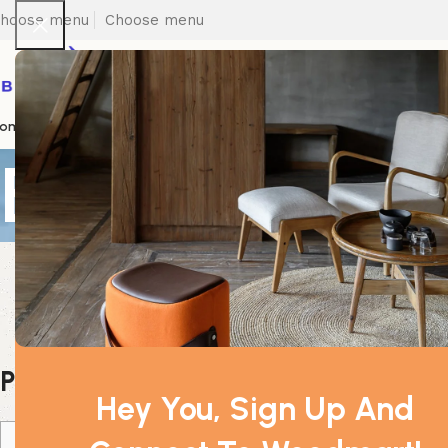
hoose menu
Choose menu
ome
Bedding
Quilted Products
Kids
Hi-Viz
Non Woven
Bathrobe
Blog
Plinko Betrugsmasc
Plinko Erfahrungen 2025 Fiese Be
Hey You, Sign Up And