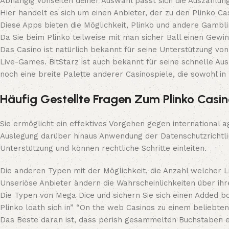
Abhängig vonseiten deiner Auswahl passt sich die Auszahlun
Hier handelt es sich um einen Anbieter, der zu den Plinko 
Diese Apps bieten die Möglichkeit, Plinko und andere Gambli
Da Sie beim Plinko teilweise mit man sicher Ball einen Gewin
Das Casino ist natürlich bekannt für seine Unterstützung vo
Live-Games. BitStarz ist auch bekannt für seine schnelle A
noch eine breite Palette anderer Casinospiele, die sowohl i
Häufig Gestellte Fragen Zum Plinko Casi
Sie ermöglicht ein effektives Vorgehen gegen international ag
Auslegung darüber hinaus Anwendung der Datenschutzrichtlin
Unterstützung und können rechtliche Schritte einleiten.
Die anderen Typen mit der Möglichkeit, die Anzahl welcher L
Unseriöse Anbieter ändern die Wahrscheinlichkeiten über i
Die Typen von Mega Dice und sichern Sie sich einen Added 
Plinko loath sich in” “On the web Casinos zu einem beliebten
Das Beste daran ist, dass perish gesammelten Buchstaben e