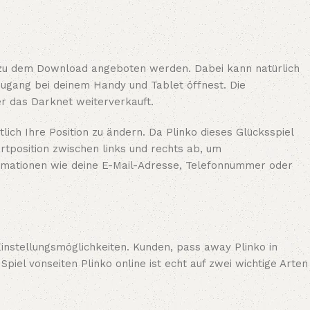
ng zu dem Download angeboten werden. Dabei kann natürlich
Zugang bei deinem Handy und Tablet öffnest. Die
 das Darknet weiterverkauft.
lich Ihre Position zu ändern. Da Plinko dieses Glücksspiel
rtposition zwischen links und rechts ab, um
ormationen wie deine E-Mail-Adresse, Telefonnummer oder
 Einstellungsmöglichkeiten. Kunden, pass away Plinko in
piel vonseiten Plinko online ist echt auf zwei wichtige Arten