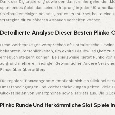
Dank der Digitalisierung sowie den damit einhergehenden Mög
spannendes Spiel, das seinen Ursprung in jeder US-amerikanis
Spielbanken einiger bekannt, hat es im Internet heute eine 
Strategien dir zu höheren Abbauen verhelfen können.
Detaillierte Analyse Dieser Besten Plinko 
Diese Werbeanzeigen versprechen oft unrealistische Gewinne
bekannten Persönlichkeiten, um expire Glaubwürdigkeit zu er
erheblich steigern können. Beispielsweise bietet Plinko vo
aufgrund mehrerer niedriger Gewinnfächer. Andere Versionen,
Runde über überprüfen.
Für regolare Bonusangebote empfiehlt sich ein Blick bei ser
Umsatzbedingungen und Zeitbeschränkungen gelten. Viele Onl
Glücksspielen von Smartphones sowie Tablets aus. Die Glück
Plinko Runde Und Herkömmliche Slot Spiele I