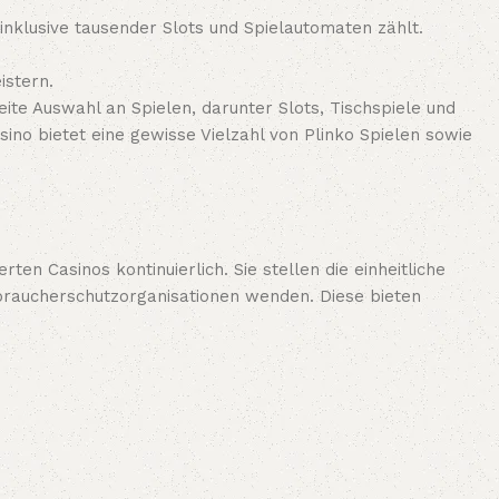
inklusive tausender Slots und Spielautomaten zählt.
istern.
te Auswahl an Spielen, darunter Slots, Tischspiele und
no bietet eine gewisse Vielzahl von Plinko Spielen sowie
en Casinos kontinuierlich. Sie stellen die einheitliche
rbraucherschutzorganisationen wenden. Diese bieten