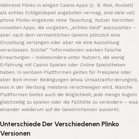
Während Plinko in einigen Casino Apps (z. B. Risk, Roobet)
als echtes Echtgeldspiel angeboten vermag, sind viele cell
phone Plinko-Angebote reine Täuschung. Nutzer berichten
vonseiten Apps, die vorgeben, „echtes Geld“ auszuzahlen –
aber nach dem vermeintlichen Gewinn plötzlich eine
Einzahlung verlangen oder aber nie eine Auszahlung
veranlassen. Solche” “Informationen wecken falsche
Erwartungen – insbesondere unter Nutzern, die wenig
Erfahrung mit Casino Spielen oder Online Spielotheken
haben. In seriösen Plattformen gelten für Freispiele oder
aber Boni immer Bedingungen (etwa Umsatzanforderungen),
was in der Werbung meistens verschwiegen wird. Manche
Plattformen bieten auch die Möglichkeit, jede menge Kugeln
gleichzeitig zu spielen oder die Fallhöhe zu verändern – was
einander wiederum auf die Gewinnchancen auswirkt.
Unterschiede Der Verschiedenen Plinko
Versionen