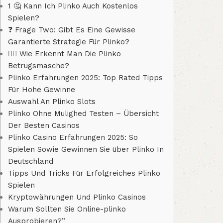
1 🤔 Kann Ich Plinko Auch Kostenlos
Spielen?
❓ Frage Two: Gibt Es Eine Gewisse
Garantierte Strategie Für Plinko?
🕵🏻 Wie Erkennt Man Die Plinko
Betrugsmasche?
Plinko Erfahrungen 2025: Top Rated Tipps
Für Hohe Gewinne
Auswahl An Plinko Slots
Plinko Ohne Mulighed Testen – Übersicht
Der Besten Casinos
Plinko Casino Erfahrungen 2025: So
Spielen Sowie Gewinnen Sie über Plinko In
Deutschland
Tipps Und Tricks Für Erfolgreiches Plinko
Spielen
Kryptowährungen Und Plinko Casinos
Warum Sollten Sie Online-plinko
Ausprobieren?”