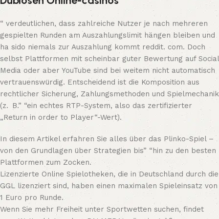
Dubiosen Online-casinos
“ verdeutlichen, dass zahlreiche Nutzer je nach mehreren
gespielten Runden am Auszahlungslimit hängen bleiben und
ha sido niemals zur Auszahlung kommt reddit. com. Doch
selbst Plattformen mit scheinbar guter Bewertung auf Social
Media oder aber YouTube sind bei weitem nicht automatisch
vertrauenswürdig. Entscheidend ist die Komposition aus
rechtlicher Sicherung, Zahlungsmethoden und Spielmechanik
(z. B.” “ein echtes RTP-System, also das zertifizierter
„Return in order to Player“-Wert).
In diesem Artikel erfahren Sie alles über das Plinko-Spiel –
von den Grundlagen über Strategien bis” “hin zu den besten
Plattformen zum Zocken.
Lizenzierte Online Spielotheken, die in Deutschland durch die
GGL lizenziert sind, haben einen maximalen Spieleinsatz von
1 Euro pro Runde.
Wenn Sie mehr Freiheit unter Sportwetten suchen, findet