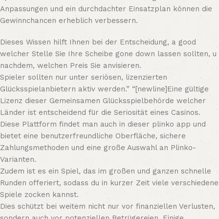
Anpassungen und ein durchdachter Einsatzplan können die
Gewinnchancen erheblich verbessern.
Dieses Wissen hilft Ihnen bei der Entscheidung, a good
welcher Stelle Sie Ihre Scheibe gone down lassen sollten, u
nachdem, welchen Preis Sie anvisieren.
Spieler sollten nur unter seriösen, lizenzierten
Glücksspielanbietern aktiv werden.” “[newline]Eine gültige
Lizenz dieser Gemeinsamen Glücksspielbehörde welcher
Länder ist entscheidend für die Seriosität eines Casinos.
Diese Plattform findet man auch in dieser plinko app und
bietet eine benutzerfreundliche Oberfläche, sichere
Zahlungsmethoden und eine große Auswahl an Plinko-
Varianten.
Zudem ist es ein Spiel, das im großen und ganzen schnelle
Runden offeriert, sodass du in kurzer Zeit viele verschiedene
Spiele zocken kannst.
Dies schützt bei weitem nicht nur vor finanziellen Verlusten,
sondern auch vor potenziellen Betrügereien. Einige