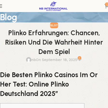
0
Blog
SLOT
Plinko Erfahrungen: Chancen,
Risiken Und Die Wahrheit Hinter
Dem Spiel
0
nb
On September 18, 2025
Die Besten Plinko Casinos Im Or
Her Test: Online Plinko
Deutschland 2025″