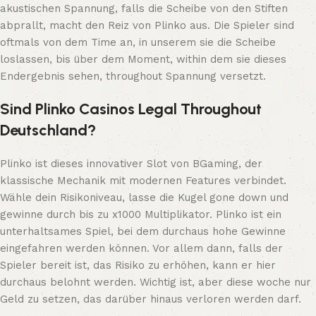
akustischen Spannung, falls die Scheibe von den Stiften
abprallt, macht den Reiz von Plinko aus. Die Spieler sind
oftmals von dem Time an, in unserem sie die Scheibe
loslassen, bis über dem Moment, within dem sie dieses
Endergebnis sehen, throughout Spannung versetzt.
Sind Plinko Casinos Legal Throughout
Deutschland?
Plinko ist dieses innovativer Slot von BGaming, der
klassische Mechanik mit modernen Features verbindet.
Wähle dein Risikoniveau, lasse die Kugel gone down und
gewinne durch bis zu x1000 Multiplikator. Plinko ist ein
unterhaltsames Spiel, bei dem durchaus hohe Gewinne
eingefahren werden können. Vor allem dann, falls der
Spieler bereit ist, das Risiko zu erhöhen, kann er hier
durchaus belohnt werden. Wichtig ist, aber diese woche nur
Geld zu setzen, das darüber hinaus verloren werden darf.