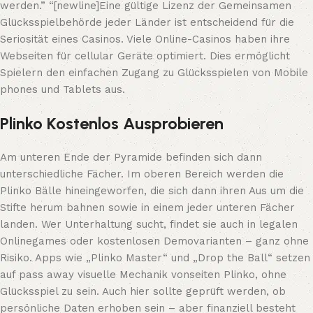
werden.” “[newline]Eine gültige Lizenz der Gemeinsamen
Glücksspielbehörde jeder Länder ist entscheidend für die
Seriosität eines Casinos. Viele Online-Casinos haben ihre
Webseiten für cellular Geräte optimiert. Dies ermöglicht
Spielern den einfachen Zugang zu Glücksspielen von Mobile
phones und Tablets aus.
Plinko Kostenlos Ausprobieren
Am unteren Ende der Pyramide befinden sich dann
unterschiedliche Fächer. Im oberen Bereich werden die
Plinko Bälle hineingeworfen, die sich dann ihren Aus um die
Stifte herum bahnen sowie in einem jeder unteren Fächer
landen. Wer Unterhaltung sucht, findet sie auch in legalen
Onlinegames oder kostenlosen Demovarianten – ganz ohne
Risiko. Apps wie „Plinko Master“ und „Drop the Ball“ setzen
auf pass away visuelle Mechanik vonseiten Plinko, ohne
Glücksspiel zu sein. Auch hier sollte geprüft werden, ob
persönliche Daten erhoben sein – aber finanziell besteht