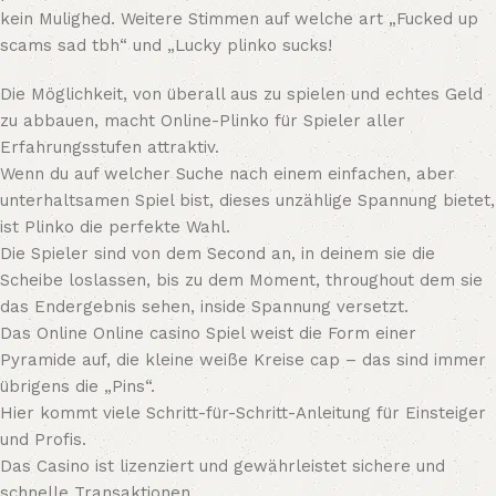
kein Mulighed. Weitere Stimmen auf welche art „Fucked up
scams sad tbh“ und „Lucky plinko sucks!
Die Möglichkeit, von überall aus zu spielen und echtes Geld
zu abbauen, macht Online-Plinko für Spieler aller
Erfahrungsstufen attraktiv.
Wenn du auf welcher Suche nach einem einfachen, aber
unterhaltsamen Spiel bist, dieses unzählige Spannung bietet,
ist Plinko die perfekte Wahl.
Die Spieler sind von dem Second an, in deinem sie die
Scheibe loslassen, bis zu dem Moment, throughout dem sie
das Endergebnis sehen, inside Spannung versetzt.
Das Online Online casino Spiel weist die Form einer
Pyramide auf, die kleine weiße Kreise cap – das sind immer
übrigens die „Pins“.
Hier kommt viele Schritt-für-Schritt-Anleitung für Einsteiger
und Profis.
Das Casino ist lizenziert und gewährleistet sichere und
schnelle Transaktionen.