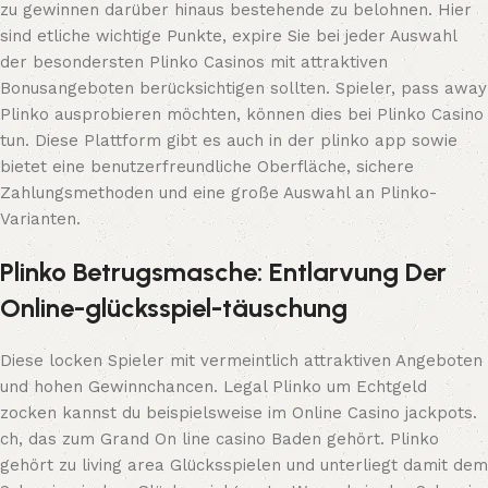
zu gewinnen darüber hinaus bestehende zu belohnen. Hier
sind etliche wichtige Punkte, expire Sie bei jeder Auswahl
der besondersten Plinko Casinos mit attraktiven
Bonusangeboten berücksichtigen sollten. Spieler, pass away
Plinko ausprobieren möchten, können dies bei Plinko Casino
tun. Diese Plattform gibt es auch in der plinko app sowie
bietet eine benutzerfreundliche Oberfläche, sichere
Zahlungsmethoden und eine große Auswahl an Plinko-
Varianten.
Plinko Betrugsmasche: Entlarvung Der
Online-glücksspiel-täuschung
Diese locken Spieler mit vermeintlich attraktiven Angeboten
und hohen Gewinnchancen. Legal Plinko um Echtgeld
zocken kannst du beispielsweise im Online Casino jackpots.
ch, das zum Grand On line casino Baden gehört. Plinko
gehört zu living area Glücksspielen und unterliegt damit dem