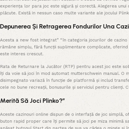
experiența lor para joc este sigură și corectă. Alegerea unui 
plăcute. Există in nessun caso multe variante ale jocului Plink
Depunerea Și Retragerea Fondurilor Una Cazin
Acesta a new fost integrat” “în categoria jocurilor de cazino
rămâne simplu, fără funcții suplimentare complicate, oferind u
este interes crescut.
Rata de Returnare la Jucător (RTP) pentru acest joc este sobr
îți da voie să joci în mod automat mutterschwein manual. O mi
disimpegnato variază în funcție de platformă și includ transf
cele no bune recreații, bonusurile și serviciul pentru clienți.
Merită Să Joci Plinko?”
Aceste cazinouri online dispun de o interfață de joc simplă, of
buton rapid proper care îți permite să joci pe miza minimă s
apăsat butonul Start din partea de sus va cădea o minge și în 