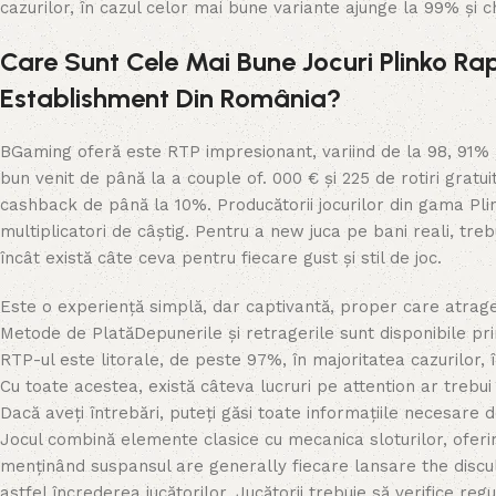
cazurilor, în cazul celor mai bune variante ajunge la 99% și
Care Sunt Cele Mai Bune Jocuri Plinko Ra
Establishment Din România?
BGaming oferă este RTP impresionant, variind de la 98, 91% la
bun venit de până la a couple of. 000 € și 225 de rotiri grat
cashback de până la 10%. Producătorii jocurilor din gama Plink
multiplicatori de câștig. Pentru a new juca pe bani reali, treb
încât există câte ceva pentru fiecare gust și stil de joc.
Este o experiență simplă, dar captivantă, proper care atrage 
Metode de PlatăDepunerile și retragerile sunt disponibile pr
RTP-ul este litorale, de peste 97%, în majoritatea cazurilor,
Cu toate acestea, există câteva lucruri pe attention ar trebui s
Dacă aveți întrebări, puteți găsi toate informațiile necesare
Jocul combină elemente clasice cu mecanica sloturilor, oferin
menținând suspansul are generally fiecare lansare the discul
astfel încrederea jucătorilor. Jucătorii trebuie să verifice reg