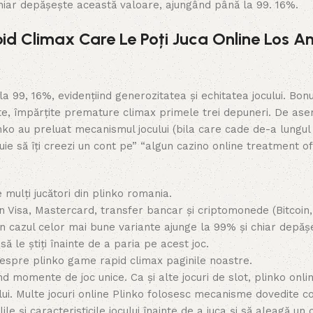
 chiar depășește această valoare, ajungând până la 99. 16%.
pid Climax Care Le Poți Juca Online Los 
 99, 16%, evidențiind generozitatea și echitatea jocului. Bonu
uite, împărțite premature climax primele trei depuneri. De as
o au preluat mecanismul jocului (bila care cade de-a lungul un
uie să îți creezi un cont pe” “algun cazino online treatment of
mulți jucători din plinko romania.
in Visa, Mastercard, transfer bancar și criptomonede (Bitcoin
 în cazul celor mai bune variante ajunge la 99% și chiar depă
ă le știți înainte de a paria pe acest joc.
 despre plinko game rapid climax paginile noastre.
d momente de joc unice. Ca și alte jocuri de slot, plinko onl
ui. Multe jocuri online Plinko folosesc mecanisme dovedite co
ulile și caracteristicile jocului înainte de a juca și să aleagă