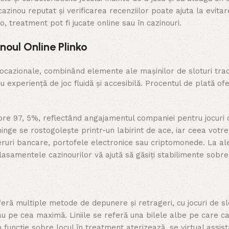
cazinou reputat și verificarea recenziilor poate ajuta la evit
o, treatment pot fi jucate online sau în cazinouri.
oul Online Plinko
 ocazionale, combinând elemente ale mașinilor de sloturi tradi
 experiență de joc fluidă și accesibilă. Procentul de plată ofe
e 97, 5%, reflectând angajamentul companiei pentru jocuri core
nge se rostogolește printr-un labirint de ace, iar ceea votre
eruri bancare, portofele electronice sau criptomonede. La aleg
 Clasamentele cazinourilor vă ajută să găsiți stabilimente sobre
eră multiple metode de depunere și retrageri, cu jocuri de slot
au pe cea maximă. Liniile se referă una bilele albe pe care c
funcție sobre locul în treatment aterizează, se virtual assist