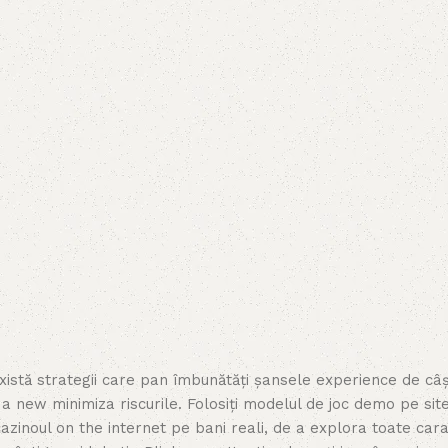
xistă strategii care pan îmbunătăți șansele experience de câșt
 a new minimiza riscurile. Folosiți modelul de joc demo pe sit
inoul on the internet pe bani reali, de a explora toate caract