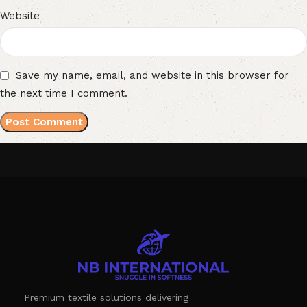
Website
Save my name, email, and website in this browser for
the next time I comment.
Premium textile solutions delivering