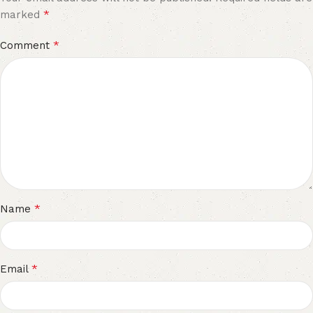
*
marked
*
Comment
*
Name
*
Email