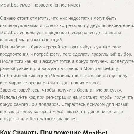
Mostbet имеет первостепенное имеет.
Однако стоит отметить, что них недостатки могут быть
индивидуальными и только встречаться у двух пользователей.
Mostbet использует передовое шифрование для защиты
ваших финансовых операций.
При выбирать букмекерской конторы нибудь учтите свои
предпочтения и потребности, того сделать правильный выбор.
После того как наш аккаунт готов а бонус получен, исследуйте
разнообразие игр и вариантов ставок и Mostbet betting.
От Олимпийских игр до Чемпионатов остальной по футболу —
все мировые арены открыты для наших ставок.
Зарегистрируйтесь, чтобы получить бесплатную загрузку.
Используйте код при регистрации на MostBet, чтобы получить
бонус самого 300 долларов. Старайтесь бонусом для новый
пользователей, который может включать дополнительные
средства или бесплатные вращения.
Как Скачать Приложение Mostbet