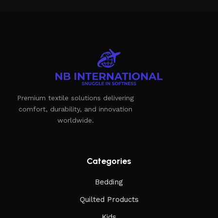
Premium textile solutions delivering
comfort, durability, and innovation
worldwide.
Categories
Bedding
Quilted Products
Kids