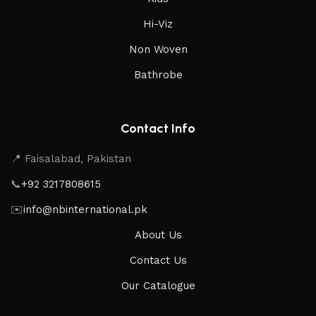
Hi-Viz
Non Woven
Bathrobe
Contact Info
📍 Faisalabad, Pakistan
📞
+92 3217808615
✉️
info@nbinternational.pk
About Us
Contact Us
Our Catalogue