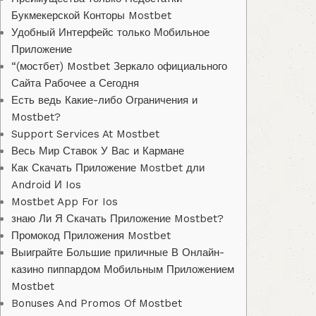
Букмекерской Конторы Mostbet
Удобный Интерфейс только Мобильное
Приложение
“(мостбет) Mostbet Зеркало официального
Сайта Рабочее а Сегодня
Есть ведь Какие-либо Ограничения и
Mostbet?
Support Services At Mostbet
Весь Мир Ставок У Вас и Кармане
Как Скачать Приложение Mostbet дли
Android И Ios
Mostbet App For Ios
знаю Ли Я Скачать Приложение Mostbet?
Промокод Приложения Mostbet
Выиграйте Большие приличные В Онлайн-
казино пиппардом Мобильным Приложением
Mostbet
Bonuses And Promos Of Mostbet