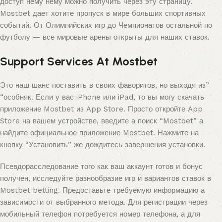
доступ нему нему можно получить через эту страницу.
Mostbet дает хотите пропуск в мире больших спортивных
событий. От Олимпийских игр до Чемпионатов остальной по
футболу — все мировые арены открыты для наших ставок.
Support Services At Mostbet
Это наш шанс поставить в своих фаворитов, но выходя из”
“особняк. Если у вас iPhone или iPad, то вы могу скачать
приложение Mostbet из App Store. Просто откройте App
Store на вашем устройстве, введите а поиск “Mostbet” а
найдите официальное приложение Mostbet. Нажмите на
кнопку “Установить” же дождитесь завершения установки.
Псевдорасследование того как ваш аккаунт готов и бонус
получен, исследуйте разнообразие игр и вариантов ставок в
Mostbet betting. Предоставьте требуемую информацию а
зависимости от выбранного метода. Для регистрации через
мобильный телефон потребуется номер телефона, а для