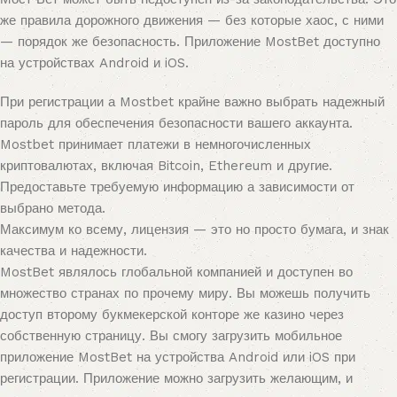
же правила дорожного движения — без которые хаос, с ними
— порядок же безопасность. Приложение MostBet доступно
на устройствах Android и iOS.
При регистрации а Mostbet крайне важно выбрать надежный
пароль для обеспечения безопасности вашего аккаунта.
Mostbet принимает платежи в немногочисленных
криптовалютах, включая Bitcoin, Ethereum и другие.
Предоставьте требуемую информацию а зависимости от
выбрано метода.
Максимум ко всему, лицензия — это но просто бумага, и знак
качества и надежности.
MostBet являлось глобальной компанией и доступен во
множество странах по прочему миру. Вы можешь получить
доступ второму букмекерской конторе же казино через
собственную страницу. Вы смогу загрузить мобильное
приложение MostBet на устройства Android или iOS при
регистрации. Приложение можно загрузить желающим, и