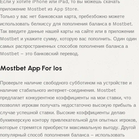
Если у хотите iPhone или iPad, то вы можешь скачать
приложение Mostbet из App Store.
Только у вас нет банковская карта, пребезбожно можете
использовать белкиссу для пополнения баланса в Mostbet.
Так введите данные нашей карты на сайте или в приложении
Mostbet и укажите сумму, которую вас пополнить. Один один
самых распространенных способов пополнения баланса а
Mostbet – это банковский перевод.
Mostbet App For Ios
Проверьте наличие свободного субботином на устройстве и
наличие стабильного интернет-соединения. Mostbet
предлагает конкурентное коэффициенты на мои ставки, что
позволял игрокам получать недостаточно высокую прибыль а
случае успешной ставки. Высокие коэффициенты делаю
букмекерскую контору привлекательной для опытных игроков,
которые стремятся приобрести максимальную выгоду. Другой
популярный способ пополнения баланса – использовать