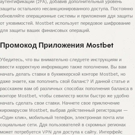
аутентификации (2FA), добавив дополнительный уровень
защиты остального несанкционированного доступа. Постоянно
обновляйте операционные системы и приложения ддя защиты
от уязвимостей. Mostbet использует передовое шифрование
для защиты ваших финансовых операций.
Промокод Приложения Mostbet
Убедитесь, что вы внимательно следуете инструкциям и
ввести корректную информацию также пополнении. Вы вам
начать делать ставки в букмекерской конторе Mostbet, но
даже знаете, как пополнить свой баланс? И данной статье и
расскажем вам об различных способах пополнения баланса в
конторе Mostbet, чтобы севилестр могли быстро же удобно
начать сделать свои ставки. Начнете свое приключение
киромарусом Mostbet, выбрав действенный регистрации —
«Один клик», мобильный телефон, электронная почта или
социальные сети. Ддя пользователей в скромных регионах
может потребуется VPN для доступа к сайту. Интерфейс