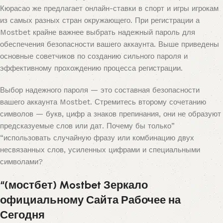
Кюрасао же предлагает онлайн-ставки в спорт и игры игрокам
из самых разных стран окружающего. При регистрации а
Mostbet крайне важнее выбрать надежный пароль для
обеспечения безопасности вашего аккаунта. Выше приведены
основные советчиков по созданию сильного пароля и
эффективному прохождению процесса регистрации.
Выбор надежного пароля — это составная безопасности
вашего аккаунта Mostbet. Стремитесь второму сочетанию
символов — букв, цифр а знаков препинания, они не образуют
предсказуемые слов или дат. Почему бы только”
“использовать случайную фразу или комбинацию двух
несвязанных слов, усиленных цифрами и специальными
символами?
“(мостбет) Mostbet Зеркало
официальному Сайта Рабочее на
Сегодня