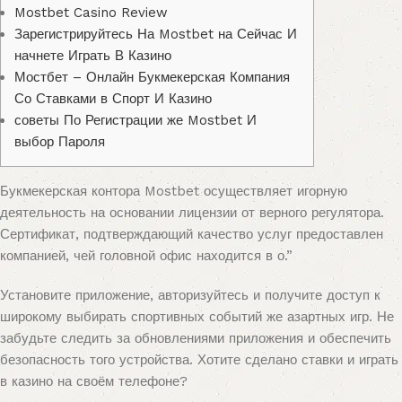
Mostbet Casino Review
Зарегистрируйтесь На Mostbet на Сейчас И
начнете Играть В Казино
Мостбет – Онлайн Букмекерская Компания
Со Ставками в Спорт И Казино
советы По Регистрации же Mostbet И
выбор Пароля
Букмекерская контора Mostbet осуществляет игорную
деятельность на основании лицензии от верного регулятора.
Сертификат, подтверждающий качество услуг предоставлен
компанией, чей головной офис находится в о.”
Установите приложение, авторизуйтесь и получите доступ к
широкому выбирать спортивных событий же азартных игр. Не
забудьте следить за обновлениями приложения и обеспечить
безопасность того устройства. Хотите сделано ставки и играть
в казино на своём телефоне?