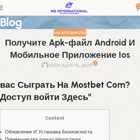
0
Blog
UNCATEGORIZED
Получите Apk-файл Android И
Мобильное Приложение Ios
0
nb
On April 15, 2025
вас Сыграть На Mostbet Com?
Доступ войти Здесь”
Content
Обновление И Установка Безопасности
Преимущества только Недостатки